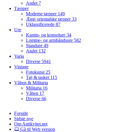
Andet
7
Tæpper
Moderne tæpper
149
Ægte orientalske tæpper
33
Uklassificerede
87
Ure
Kamin- og konsolure
34
Lomme- og armbåndsure
582
Standure
49
Andet
132
Varia
Diverse
5941
Vintage
Fotokunst
25
Tøj & tasker
115
Våben & Militaria
Militaria
16
Våben
17
Diverse
66
Forside
Sidste nye
Om Antikvitet.net
Gå til Web version