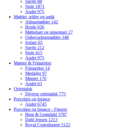
Spejle
88
Stole
1871
Andet
975
Møbler, ældre og antik
Almuemøbler
142
Borde
626
Møbelsæt og spisestuer
27
Opbevaringsmøbler
348
Sofaer
65
Spejle
212
Stole
415
Andet
975
Mønter & Frimærker
Frimærker
14
Medaljer
97
Mønter
170
Andet
63
Orientalsk
Diverse orientalsk
775
Porcelæn og fajance
Andet
6745
Porcelæn og fajance - Figurer
Bing & Grøndahl
3787
Dahl Jensen
1213
Royal Copenhagen
5122