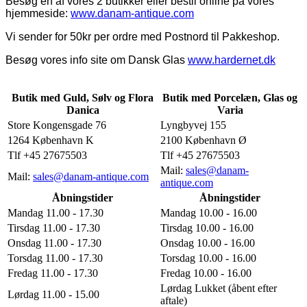
Besøg en af vores 2 butikker eller bestil online på vores
hjemmeside:
www.danam-antique.com
Vi sender for 50kr per ordre med Postnord til Pakkeshop.
Besøg vores info site om Dansk Glas
www.hardernet.dk
Butik med Guld, Sølv og Flora
Butik med Porcelæn, Glas og
Danica
Varia
Store Kongensgade 76
Lyngbyvej 155
1264 København K
2100 København Ø
Tlf +45 27675503
Tlf +45 27675503
Mail:
sales@danam-
Mail:
sales@danam-antique.com
antique.com
Åbningstider
Åbningstider
Mandag 11.00 - 17.30
Mandag 10.00 - 16.00
Tirsdag 11.00 - 17.30
Tirsdag 10.00 - 16.00
Onsdag 11.00 - 17.30
Onsdag 10.00 - 16.00
Torsdag 11.00 - 17.30
Torsdag 10.00 - 16.00
Fredag 11.00 - 17.30
Fredag 10.00 - 16.00
Lørdag Lukket (åbent efter
Lørdag 11.00 - 15.00
aftale)