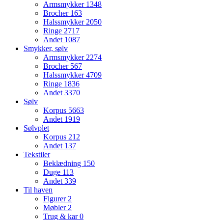
Armsmykker
1348
Brocher
163
Halssmykker
2050
Ringe
2717
Andet
1087
Smykker, sølv
Armsmykker
2274
Brocher
567
Halssmykker
4709
Ringe
1836
Andet
3370
Sølv
Korpus
5663
Andet
1919
Sølvplet
Korpus
212
Andet
137
Tekstiler
Beklædning
150
Duge
113
Andet
339
Til haven
Figurer
2
Møbler
2
Trug & kar
0