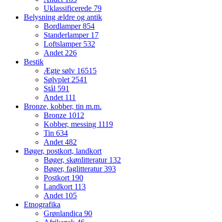
Uklassificerede
79
Belysning ældre og antik
Bordlamper
854
Standerlamper
17
Loftslamper
532
Andet
226
Bestik
Ægte sølv
16515
Sølvplet
2541
Stål
591
Andet
111
Bronze, kobber, tin m.m.
Bronze
1012
Kobber, messing
1119
Tin
634
Andet
482
Bøger, postkort, landkort
Bøger, skønlitteratur
132
Bøger, faglitteratur
393
Postkort
190
Landkort
113
Andet
105
Etnografika
Grønlandica
90