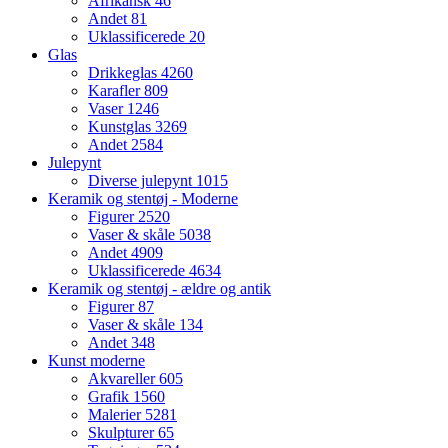
Afrikansk
46
Andet
81
Uklassificerede
20
Glas
Drikkeglas
4260
Karafler
809
Vaser
1246
Kunstglas
3269
Andet
2584
Julepynt
Diverse julepynt
1015
Keramik og stentøj - Moderne
Figurer
2520
Vaser & skåle
5038
Andet
4909
Uklassificerede
4634
Keramik og stentøj - ældre og antik
Figurer
87
Vaser & skåle
134
Andet
348
Kunst moderne
Akvareller
605
Grafik
1560
Malerier
5281
Skulpturer
65