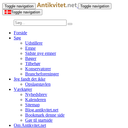
Toggle navigation
Toggle navigation
Toggle navigation
Forside
Søg
Udstillere
Emne
Sidste nye emner
Bøger
Tilbehør
Konservatorer
Brancheforeninger
Jeg fandt det ikke
Opslagstavlen
Værktøjer
Nyhedsbrev
Kalenderen
Sitemap
Blog.antikvitet.net
Bookmark denne side
Gør til startside
Om Antikvitet.net