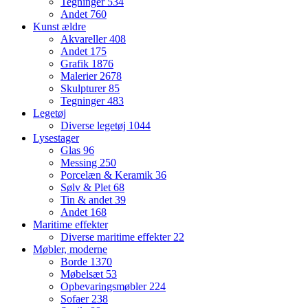
Tegninger
534
Andet
760
Kunst ældre
Akvareller
408
Andet
175
Grafik
1876
Malerier
2678
Skulpturer
85
Tegninger
483
Legetøj
Diverse legetøj
1044
Lysestager
Glas
96
Messing
250
Porcelæn & Keramik
36
Sølv & Plet
68
Tin & andet
39
Andet
168
Maritime effekter
Diverse maritime effekter
22
Møbler, moderne
Borde
1370
Møbelsæt
53
Opbevaringsmøbler
224
Sofaer
238