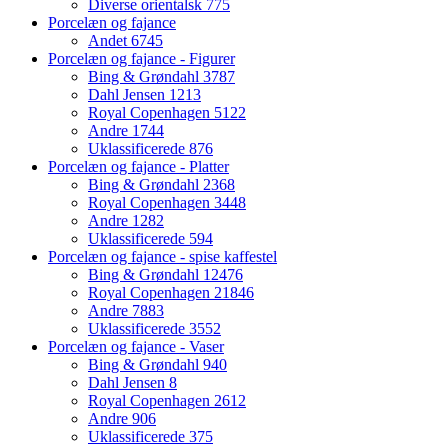
Diverse orientalsk
775
Porcelæn og fajance
Andet
6745
Porcelæn og fajance - Figurer
Bing & Grøndahl
3787
Dahl Jensen
1213
Royal Copenhagen
5122
Andre
1744
Uklassificerede
876
Porcelæn og fajance - Platter
Bing & Grøndahl
2368
Royal Copenhagen
3448
Andre
1282
Uklassificerede
594
Porcelæn og fajance - spise kaffestel
Bing & Grøndahl
12476
Royal Copenhagen
21846
Andre
7883
Uklassificerede
3552
Porcelæn og fajance - Vaser
Bing & Grøndahl
940
Dahl Jensen
8
Royal Copenhagen
2612
Andre
906
Uklassificerede
375