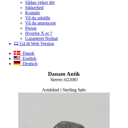
Sådan virker det
Sikkerhed
Kontakt
Vil du udstille
Vil du annoncere
Presse
Hvorfor X er ?
Garanteret Nedsat
Gå til Web Version
Dansk
English
Deutsch
Danam Antik
Varenr.:622081
Armbånd i Sterling Sølv