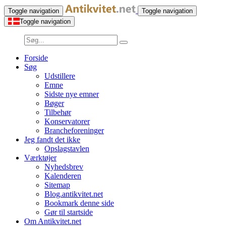
Toggle navigation
Toggle navigation
Toggle navigation
Forside
Søg
Udstillere
Emne
Sidste nye emner
Bøger
Tilbehør
Konservatorer
Brancheforeninger
Jeg fandt det ikke
Opslagstavlen
Værktøjer
Nyhedsbrev
Kalenderen
Sitemap
Blog.antikvitet.net
Bookmark denne side
Gør til startside
Om Antikvitet.net