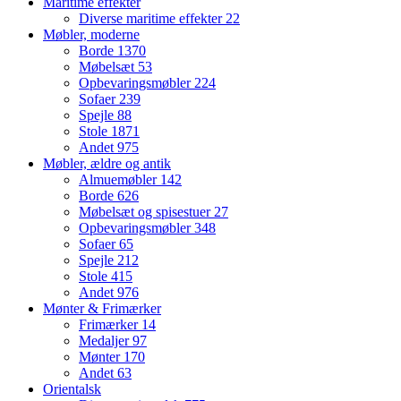
Maritime effekter
Diverse maritime effekter
22
Møbler, moderne
Borde
1370
Møbelsæt
53
Opbevaringsmøbler
224
Sofaer
239
Spejle
88
Stole
1871
Andet
975
Møbler, ældre og antik
Almuemøbler
142
Borde
626
Møbelsæt og spisestuer
27
Opbevaringsmøbler
348
Sofaer
65
Spejle
212
Stole
415
Andet
976
Mønter & Frimærker
Frimærker
14
Medaljer
97
Mønter
170
Andet
63
Orientalsk