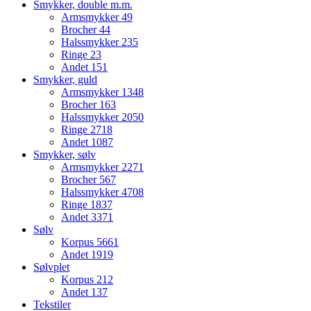
Smykker, double m.m.
Armsmykker
49
Brocher
44
Halssmykker
235
Ringe
23
Andet
151
Smykker, guld
Armsmykker
1348
Brocher
163
Halssmykker
2050
Ringe
2718
Andet
1087
Smykker, sølv
Armsmykker
2271
Brocher
567
Halssmykker
4708
Ringe
1837
Andet
3371
Sølv
Korpus
5661
Andet
1919
Sølvplet
Korpus
212
Andet
137
Tekstiler