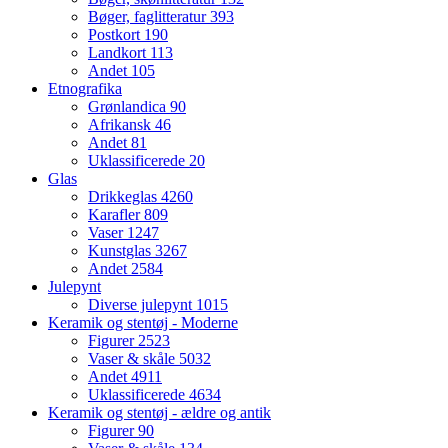
Bøger, faglitteratur
393
Postkort
190
Landkort
113
Andet
105
Etnografika
Grønlandica
90
Afrikansk
46
Andet
81
Uklassificerede
20
Glas
Drikkeglas
4260
Karafler
809
Vaser
1247
Kunstglas
3267
Andet
2584
Julepynt
Diverse julepynt
1015
Keramik og stentøj - Moderne
Figurer
2523
Vaser & skåle
5032
Andet
4911
Uklassificerede
4634
Keramik og stentøj - ældre og antik
Figurer
90