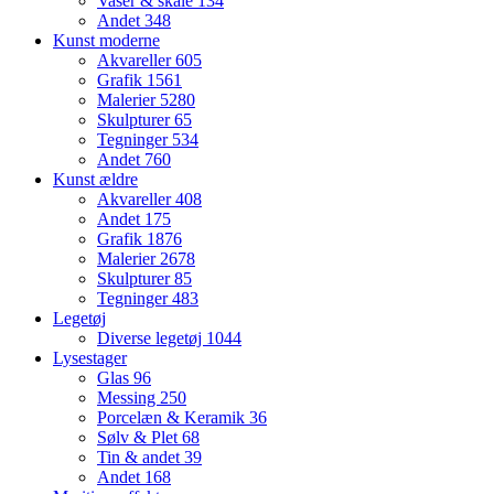
Vaser & skåle
134
Andet
348
Kunst moderne
Akvareller
605
Grafik
1561
Malerier
5280
Skulpturer
65
Tegninger
534
Andet
760
Kunst ældre
Akvareller
408
Andet
175
Grafik
1876
Malerier
2678
Skulpturer
85
Tegninger
483
Legetøj
Diverse legetøj
1044
Lysestager
Glas
96
Messing
250
Porcelæn & Keramik
36
Sølv & Plet
68
Tin & andet
39
Andet
168