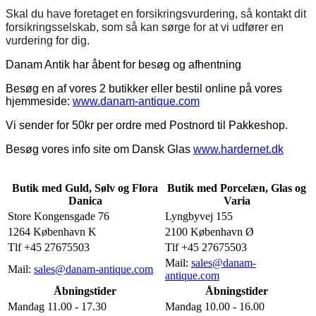
Skal du have foretaget en forsikringsvurdering, så kontakt dit
forsikringsselskab, som så kan sørge for at vi udfører en
vurdering for dig.
Danam Antik har åbent for besøg og afhentning
Besøg en af vores 2 butikker eller bestil online på vores
hjemmeside:
www.danam-antique.com
Vi sender for 50kr per ordre med Postnord til Pakkeshop.
Besøg vores info site om Dansk Glas
www.hardernet.dk
Butik med Guld, Sølv og Flora
Butik med Porcelæn, Glas og
Danica
Varia
Store Kongensgade 76
Lyngbyvej 155
1264 København K
2100 København Ø
Tlf +45 27675503
Tlf +45 27675503
Mail:
sales@danam-
Mail:
sales@danam-antique.com
antique.com
Åbningstider
Åbningstider
Mandag 11.00 - 17.30
Mandag 10.00 - 16.00