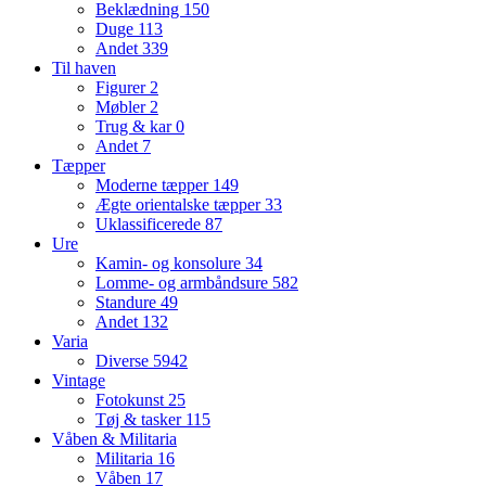
Beklædning
150
Duge
113
Andet
339
Til haven
Figurer
2
Møbler
2
Trug & kar
0
Andet
7
Tæpper
Moderne tæpper
149
Ægte orientalske tæpper
33
Uklassificerede
87
Ure
Kamin- og konsolure
34
Lomme- og armbåndsure
582
Standure
49
Andet
132
Varia
Diverse
5942
Vintage
Fotokunst
25
Tøj & tasker
115
Våben & Militaria
Militaria
16
Våben
17