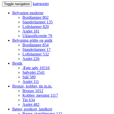
kategorier
Toggle navigation
Belysning moderne
Bordlamper
802
Standerlamper
135
Loftslamper
820
Andet
181
Uklassificerede
79
Belysning ældre og antik
Bordlamper
854
Standerlamper
17
Loftslamper
532
Andet
226
Bestik
Ægte sølv
16516
Sølvplet
2541
Stål
589
Andet
111
Bronze, kobber, tin m.m.
Bronze
1012
Kobber, messing
1117
Tin
634
Andet
482
Bøger, postkort, landkort
Bøger, skønlitteratur
132