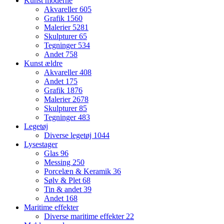
Kunst moderne
Akvareller
605
Grafik
1560
Malerier
5281
Skulpturer
65
Tegninger
534
Andet
758
Kunst ældre
Akvareller
408
Andet
175
Grafik
1876
Malerier
2678
Skulpturer
85
Tegninger
483
Legetøj
Diverse legetøj
1044
Lysestager
Glas
96
Messing
250
Porcelæn & Keramik
36
Sølv & Plet
68
Tin & andet
39
Andet
168
Maritime effekter
Diverse maritime effekter
22