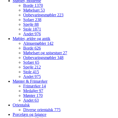
Møbler, moderne
Borde
1370
Møbelsæt
53
Opbevaringsmøbler
223
Sofaer
238
Spejle
88
Stole
1871
Andet
976
Møbler, ældre og antik
Almuemøbler
142
Borde
626
Møbelsæt og spisestuer
27
Opbevaringsmøbler
348
Sofaer
65
Spejle
212
Stole
415
Andet
975
Mønter & Frimærker
Frimærker
14
Medaljer
97
Mønter
170
Andet
63
Orientalsk
Diverse orientalsk
775
Porcelæn og fajance