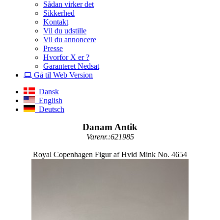
Sådan virker det
Sikkerhed
Kontakt
Vil du udstille
Vil du annoncere
Presse
Hvorfor X er ?
Garanteret Nedsat
Gå til Web Version
Dansk
English
Deutsch
Danam Antik
Varenr.:621985
Royal Copenhagen Figur af Hvid Mink No. 4654