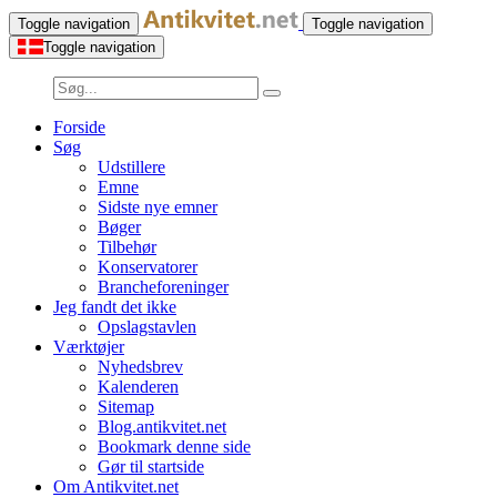
Toggle navigation
Toggle navigation
Toggle navigation
Forside
Søg
Udstillere
Emne
Sidste nye emner
Bøger
Tilbehør
Konservatorer
Brancheforeninger
Jeg fandt det ikke
Opslagstavlen
Værktøjer
Nyhedsbrev
Kalenderen
Sitemap
Blog.antikvitet.net
Bookmark denne side
Gør til startside
Om Antikvitet.net