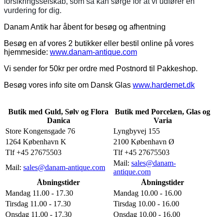
forsikringsselskab, som så kan sørge for at vi udfører en
vurdering for dig.
Danam Antik har åbent for besøg og afhentning
Besøg en af vores 2 butikker eller bestil online på vores
hjemmeside:
www.danam-antique.com
Vi sender for 50kr per ordre med Postnord til Pakkeshop.
Besøg vores info site om Dansk Glas
www.hardernet.dk
Butik med Guld, Sølv og Flora
Butik med Porcelæn, Glas og
Danica
Varia
Store Kongensgade 76
Lyngbyvej 155
1264 København K
2100 København Ø
Tlf +45 27675503
Tlf +45 27675503
Mail:
sales@danam-
Mail:
sales@danam-antique.com
antique.com
Åbningstider
Åbningstider
Mandag 11.00 - 17.30
Mandag 10.00 - 16.00
Tirsdag 11.00 - 17.30
Tirsdag 10.00 - 16.00
Onsdag 11.00 - 17.30
Onsdag 10.00 - 16.00