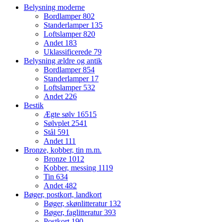
Belysning moderne
Bordlamper
802
Standerlamper
135
Loftslamper
820
Andet
183
Uklassificerede
79
Belysning ældre og antik
Bordlamper
854
Standerlamper
17
Loftslamper
532
Andet
226
Bestik
Ægte sølv
16515
Sølvplet
2541
Stål
591
Andet
111
Bronze, kobber, tin m.m.
Bronze
1012
Kobber, messing
1119
Tin
634
Andet
482
Bøger, postkort, landkort
Bøger, skønlitteratur
132
Bøger, faglitteratur
393
Postkort
190