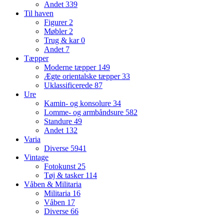
Andet
339
Til haven
Figurer
2
Møbler
2
Trug & kar
0
Andet
7
Tæpper
Moderne tæpper
149
Ægte orientalske tæpper
33
Uklassificerede
87
Ure
Kamin- og konsolure
34
Lomme- og armbåndsure
582
Standure
49
Andet
132
Varia
Diverse
5941
Vintage
Fotokunst
25
Tøj & tasker
114
Våben & Militaria
Militaria
16
Våben
17
Diverse
66