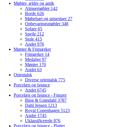
Møbler, ældre og antik
Almuemøbler
142
Borde
626
Møbelsæt og spisestuer
27
Opbevaringsmøbler
348
Sofaer
65
Spejle
212
Stole
415
Andet
976
Mønter & Frimærker
Frimærker
14
Medaljer
97
Mønter
170
Andet
63
Orientalsk
Diverse orientalsk
775
Porcelæn og fajance
Andet
6745
Porcelæn og fajance - Figurer
Bing & Grøndahl
3787
Dahl Jensen
1213
Royal Copenhagen
5123
Andre
1745
Uklassificerede
876
Porcelæn og fajance - Platter