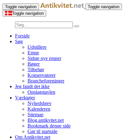
Toggle navigation
Toggle navigation
Toggle navigation
Forside
Søg
Udstillere
Emne
Sidste nye emner
Bøger
Tilbehør
Konservatorer
Brancheforeninger
Jeg fandt det ikke
Opslagstavlen
Værktøjer
Nyhedsbrev
Kalenderen
Sitemap
Blog.antikvitet.net
Bookmark denne side
Gør til startside
Om Antikvitet.net