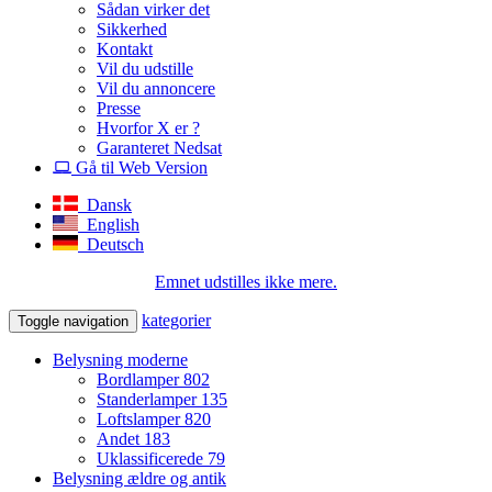
Sådan virker det
Sikkerhed
Kontakt
Vil du udstille
Vil du annoncere
Presse
Hvorfor X er ?
Garanteret Nedsat
Gå til Web Version
Dansk
English
Deutsch
Emnet udstilles ikke mere.
kategorier
Toggle navigation
Belysning moderne
Bordlamper
802
Standerlamper
135
Loftslamper
820
Andet
183
Uklassificerede
79
Belysning ældre og antik