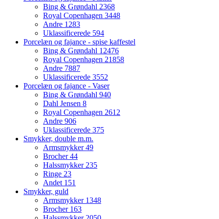
Bing & Grøndahl
2368
Royal Copenhagen
3448
Andre
1283
Uklassificerede
594
Porcelæn og fajance - spise kaffestel
Bing & Grøndahl
12476
Royal Copenhagen
21858
Andre
7887
Uklassificerede
3552
Porcelæn og fajance - Vaser
Bing & Grøndahl
940
Dahl Jensen
8
Royal Copenhagen
2612
Andre
906
Uklassificerede
375
Smykker, double m.m.
Armsmykker
49
Brocher
44
Halssmykker
235
Ringe
23
Andet
151
Smykker, guld
Armsmykker
1348
Brocher
163
Halssmykker
2050