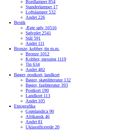
Bordlamper
854
Standerlamper
17
Loftslamper
532
Andet
226
Bestik
Ægte sølv
16516
Sølvplet
2541
Stål
591
Andet
111
Bronze, kobber, tin m.m.
Bronze
1012
Kobber, messing
1119
Tin
634
Andet
482
Bøger, postkort, landkort
Bøger, skønlitteratur
132
Bøger, faglitteratur
393
Postkort
190
Landkort
113
Andet
105
Etnografika
Grønlandica
90
Afrikansk
46
Andet
81
Uklassificerede
20