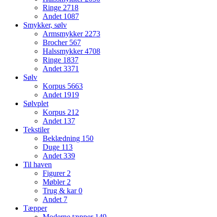
Ringe
2718
Andet
1087
Smykker, sølv
Armsmykker
2273
Brocher
567
Halssmykker
4708
Ringe
1837
Andet
3371
Sølv
Korpus
5663
Andet
1919
Sølvplet
Korpus
212
Andet
137
Tekstiler
Beklædning
150
Duge
113
Andet
339
Til haven
Figurer
2
Møbler
2
Trug & kar
0
Andet
7
Tæpper
Moderne tæpper
149