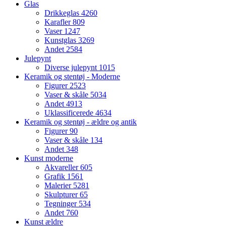
Glas
Drikkeglas
4260
Karafler
809
Vaser
1247
Kunstglas
3269
Andet
2584
Julepynt
Diverse julepynt
1015
Keramik og stentøj - Moderne
Figurer
2523
Vaser & skåle
5034
Andet
4913
Uklassificerede
4634
Keramik og stentøj - ældre og antik
Figurer
90
Vaser & skåle
134
Andet
348
Kunst moderne
Akvareller
605
Grafik
1561
Malerier
5281
Skulpturer
65
Tegninger
534
Andet
760
Kunst ældre