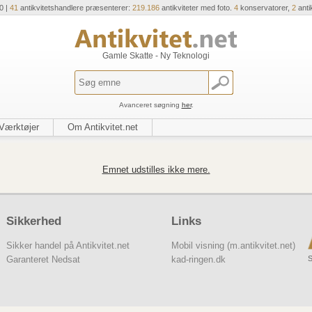
0 |
41
antikvitetshandlere præsenterer:
219.186
antikviteter med foto.
4
konservatorer,
2
anti
Gamle Skatte - Ny Teknologi
Avanceret søgning
her
.
Værktøjer
Om Antikvitet.net
Emnet udstilles ikke mere.
Sikkerhed
Links
Sikker handel på Antikvitet.net
Mobil visning (m.antikvitet.net)
S
Garanteret Nedsat
kad-ringen.dk