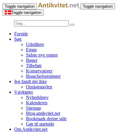
Toggle navigation
Toggle navigation
Toggle navigation
Forside
Søg
Udstillere
Emne
Sidste nye emner
Bøger
Tilbehør
Konservatorer
Brancheforeninger
Jeg fandt det ikke
Opslagstavlen
Værktøjer
Nyhedsbrev
Kalenderen
Sitemap
Blog.antikvitet.net
Bookmark denne side
Gør til startside
Om Antikvitet.net