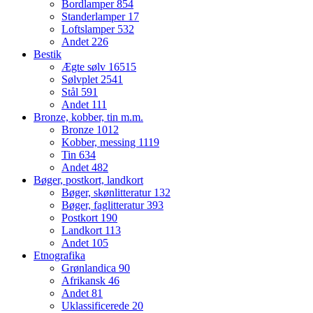
Bordlamper
854
Standerlamper
17
Loftslamper
532
Andet
226
Bestik
Ægte sølv
16515
Sølvplet
2541
Stål
591
Andet
111
Bronze, kobber, tin m.m.
Bronze
1012
Kobber, messing
1119
Tin
634
Andet
482
Bøger, postkort, landkort
Bøger, skønlitteratur
132
Bøger, faglitteratur
393
Postkort
190
Landkort
113
Andet
105
Etnografika
Grønlandica
90
Afrikansk
46
Andet
81
Uklassificerede
20