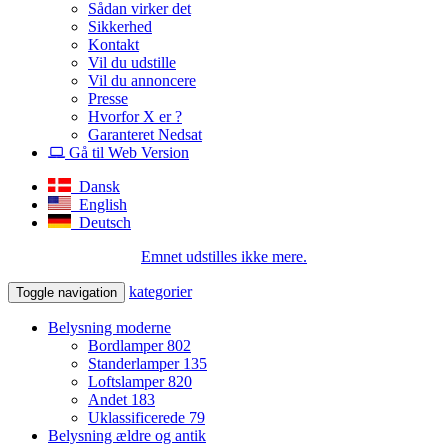
Sådan virker det
Sikkerhed
Kontakt
Vil du udstille
Vil du annoncere
Presse
Hvorfor X er ?
Garanteret Nedsat
Gå til Web Version
Dansk
English
Deutsch
Emnet udstilles ikke mere.
kategorier
Toggle navigation
Belysning moderne
Bordlamper
802
Standerlamper
135
Loftslamper
820
Andet
183
Uklassificerede
79
Belysning ældre og antik