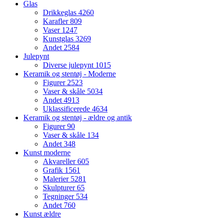
Glas
Drikkeglas
4260
Karafler
809
Vaser
1247
Kunstglas
3269
Andet
2584
Julepynt
Diverse julepynt
1015
Keramik og stentøj - Moderne
Figurer
2523
Vaser & skåle
5034
Andet
4913
Uklassificerede
4634
Keramik og stentøj - ældre og antik
Figurer
90
Vaser & skåle
134
Andet
348
Kunst moderne
Akvareller
605
Grafik
1561
Malerier
5281
Skulpturer
65
Tegninger
534
Andet
760
Kunst ældre