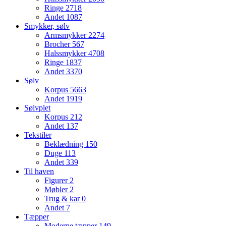
Ringe
2718
Andet
1087
Smykker, sølv
Armsmykker
2274
Brocher
567
Halssmykker
4708
Ringe
1837
Andet
3370
Sølv
Korpus
5663
Andet
1919
Sølvplet
Korpus
212
Andet
137
Tekstiler
Beklædning
150
Duge
113
Andet
339
Til haven
Figurer
2
Møbler
2
Trug & kar
0
Andet
7
Tæpper
Moderne tæpper
149