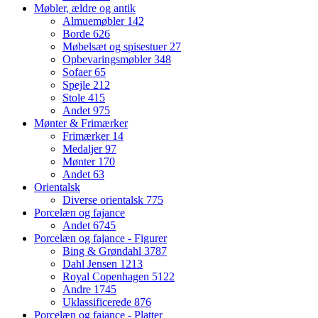
Møbler, ældre og antik
Almuemøbler
142
Borde
626
Møbelsæt og spisestuer
27
Opbevaringsmøbler
348
Sofaer
65
Spejle
212
Stole
415
Andet
975
Mønter & Frimærker
Frimærker
14
Medaljer
97
Mønter
170
Andet
63
Orientalsk
Diverse orientalsk
775
Porcelæn og fajance
Andet
6745
Porcelæn og fajance - Figurer
Bing & Grøndahl
3787
Dahl Jensen
1213
Royal Copenhagen
5122
Andre
1745
Uklassificerede
876
Porcelæn og fajance - Platter