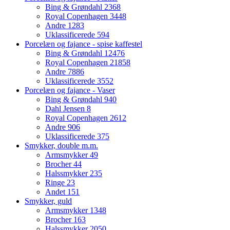
Bing & Grøndahl
2368
Royal Copenhagen
3448
Andre
1283
Uklassificerede
594
Porcelæn og fajance - spise kaffestel
Bing & Grøndahl
12476
Royal Copenhagen
21858
Andre
7886
Uklassificerede
3552
Porcelæn og fajance - Vaser
Bing & Grøndahl
940
Dahl Jensen
8
Royal Copenhagen
2612
Andre
906
Uklassificerede
375
Smykker, double m.m.
Armsmykker
49
Brocher
44
Halssmykker
235
Ringe
23
Andet
151
Smykker, guld
Armsmykker
1348
Brocher
163
Halssmykker
2050