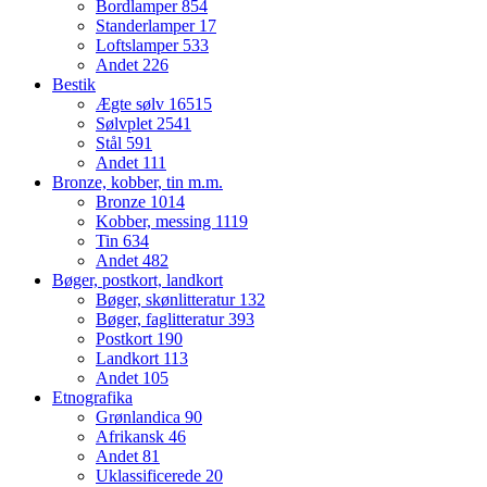
Bordlamper
854
Standerlamper
17
Loftslamper
533
Andet
226
Bestik
Ægte sølv
16515
Sølvplet
2541
Stål
591
Andet
111
Bronze, kobber, tin m.m.
Bronze
1014
Kobber, messing
1119
Tin
634
Andet
482
Bøger, postkort, landkort
Bøger, skønlitteratur
132
Bøger, faglitteratur
393
Postkort
190
Landkort
113
Andet
105
Etnografika
Grønlandica
90
Afrikansk
46
Andet
81
Uklassificerede
20