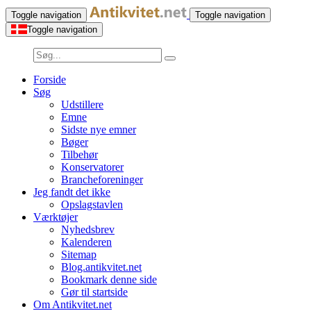
Toggle navigation
Toggle navigation
Toggle navigation
Forside
Søg
Udstillere
Emne
Sidste nye emner
Bøger
Tilbehør
Konservatorer
Brancheforeninger
Jeg fandt det ikke
Opslagstavlen
Værktøjer
Nyhedsbrev
Kalenderen
Sitemap
Blog.antikvitet.net
Bookmark denne side
Gør til startside
Om Antikvitet.net