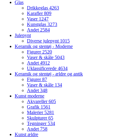
Glas
Drikkeglas
4263
Karafler
809
Vaser
1247
Kunstglas
3273
Andet
2584
Julepynt
Diverse julepynt
1015
Keramik og stentøj - Moderne
Figurer
2520
Vaser & skåle
5043
Andet
4912
Uklassificerede
4634
Keramik og stentøj - ældre og antik
Figurer
87
Vaser & skåle
134
Andet
348
Kunst moderne
Akvareller
605
Grafik
1561
Malerier
5281
Skulpturer
65
Tegninger
534
Andet
758
Kunst ældre