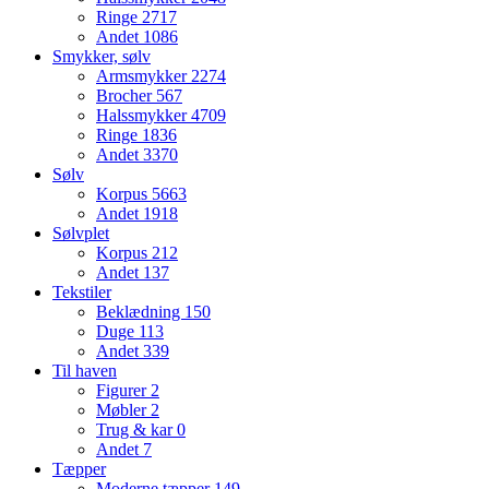
Ringe
2717
Andet
1086
Smykker, sølv
Armsmykker
2274
Brocher
567
Halssmykker
4709
Ringe
1836
Andet
3370
Sølv
Korpus
5663
Andet
1918
Sølvplet
Korpus
212
Andet
137
Tekstiler
Beklædning
150
Duge
113
Andet
339
Til haven
Figurer
2
Møbler
2
Trug & kar
0
Andet
7
Tæpper
Moderne tæpper
149