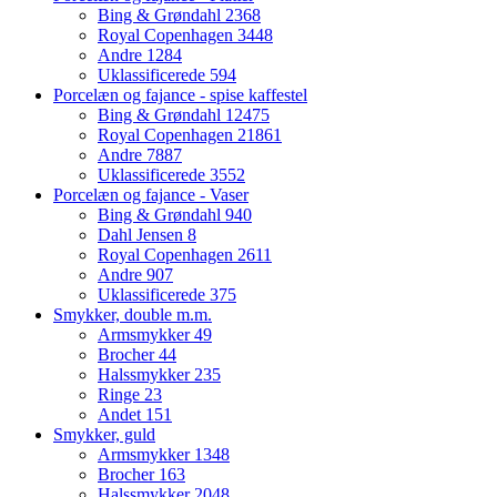
Bing & Grøndahl
2368
Royal Copenhagen
3448
Andre
1284
Uklassificerede
594
Porcelæn og fajance - spise kaffestel
Bing & Grøndahl
12475
Royal Copenhagen
21861
Andre
7887
Uklassificerede
3552
Porcelæn og fajance - Vaser
Bing & Grøndahl
940
Dahl Jensen
8
Royal Copenhagen
2611
Andre
907
Uklassificerede
375
Smykker, double m.m.
Armsmykker
49
Brocher
44
Halssmykker
235
Ringe
23
Andet
151
Smykker, guld
Armsmykker
1348
Brocher
163
Halssmykker
2048