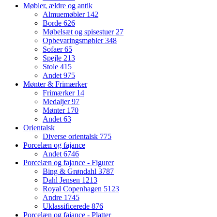
Møbler, ældre og antik
Almuemøbler
142
Borde
626
Møbelsæt og spisestuer
27
Opbevaringsmøbler
348
Sofaer
65
Spejle
213
Stole
415
Andet
975
Mønter & Frimærker
Frimærker
14
Medaljer
97
Mønter
170
Andet
63
Orientalsk
Diverse orientalsk
775
Porcelæn og fajance
Andet
6746
Porcelæn og fajance - Figurer
Bing & Grøndahl
3787
Dahl Jensen
1213
Royal Copenhagen
5123
Andre
1745
Uklassificerede
876
Porcelæn og fajance - Platter