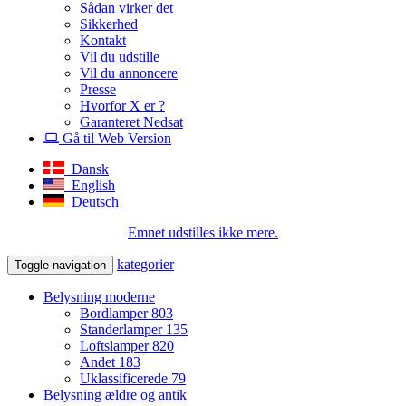
Sådan virker det
Sikkerhed
Kontakt
Vil du udstille
Vil du annoncere
Presse
Hvorfor X er ?
Garanteret Nedsat
Gå til Web Version
Dansk
English
Deutsch
Emnet udstilles ikke mere.
kategorier
Toggle navigation
Belysning moderne
Bordlamper
803
Standerlamper
135
Loftslamper
820
Andet
183
Uklassificerede
79
Belysning ældre og antik