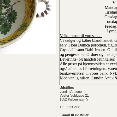
Vi
Mandag
Tirsdag
Onsdag
Torsdag
Fredag
Lørdag
Velkommen til vores side.
Vi sælger og køber blandt andet,
sølv. Flora Danica porcelæn, figu
Grøndahl samt Dahl Jensen. Gul
og pengesedler. Ordner og medalje
Leverings- og handelsbetingelser:
Alle priser på hjemmesiden er exc
også afhentes i forretningen..
Varen
bankoverførsel til vores bank: Nykr
Med venlig hilsen, Lundin Antik 
Udstiller:
Lundin Antique
Vester Voldgade 21
1552 København V
Tlf: 3313 2111
E-mail til udstiller