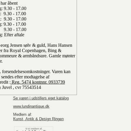
 har åbent
: 9.30 - 17.00
: 9.30 - 17.00
: 9.30 - 17.00
: 9.30 - 17.00
: 9.30 - 17.00
: Efter aftale
 Georg Jensen sølv & guld, Hans Hansen
rer fra Royal Copenhagen, Bing &
dlommeure & armbåndsure. Gamle mønter
r.
l. forsendelsesomkostninger.
Varen kan
 sendes efter modtagelse af
edit :
Reg. 5474 kontnnr. 0933739
& Juvel , cvr 75543514
Se varen i udstillers eget katalog
www.lundinantique.dk
Medlem af:
Kunst, Antik & Design Ringen