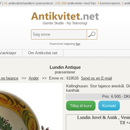
7 |
41
antikvitetshandlere præsenterer:
219.268
antikviteter med foto.
4
konservatorer,
2
anti
Gamle Skatte - Ny Teknologi
Avanceret søgning
her
.
Værktøjer
Om Antikvitet.net
Lundin Antique
præsenterer
og fajance
>>
Andet
>>
Emne nr.: 619526
Send os en E-mail
Kellinghusen. Stor fajance øreskål.
kanthak
Pris:
6.500
,-
DK
Tilføj til kurv
Kontakt
Lundin Juvel & Antik , Ves
Tlf +