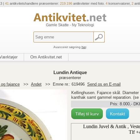
13 |
41
antikvitetshandlere præsenterer:
219.196
antikviteter med foto.
4
konservatorer,
2
ant
Gamle Skatte - Ny Teknologi
Avanceret søgning
her
.
Værktøjer
Om Antikvitet.net
Lundin Antique
præsenterer
og fajance
>>
Andet
>>
Emne nr.: 619496
Send os en E-mail
Kellinghusen. Fajance skål. Diamete
kanthak samt gammel reparation. (se 
Pris:
8.000
,-
DK
Tilføj til kurv
Kontakt
Lundin Juvel & Antik , Ves
Tlf +