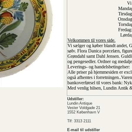
Vi
Mandag
Tirsdag
Onsdag
Torsdag
Fredag
Lørdag
Velkommen til vores side.
Vi sælger og køber blandt andet,
sølv. Flora Danica porcelæn, figu
Grøndahl samt Dahl Jensen. Gul
og pengesedler. Ordner og medalje
Leverings- og handelsbetingelser:
Alle priser på hjemmesiden er exc
også afhentes i forretningen..
Varen
bankoverførsel til vores bank: Nykr
Med venlig hilsen, Lundin Antik 
Udstiller:
Lundin Antique
Vester Voldgade 21
1552 København V
Tlf: 3313 2111
E-mail til udstiller