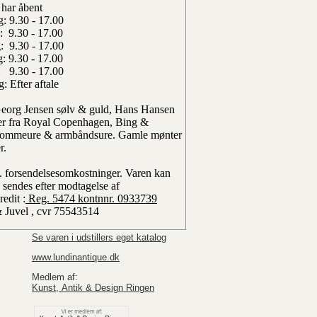
 har åbent
: 9.30 - 17.00
: 9.30 - 17.00
: 9.30 - 17.00
: 9.30 - 17.00
: 9.30 - 17.00
: Efter aftale
 Georg Jensen sølv & guld, Hans Hansen
rer fra Royal Copenhagen, Bing &
dlommeure & armbåndsure. Gamle mønter
r.
l. forsendelsesomkostninger.
Varen kan
 sendes efter modtagelse af
edit :
Reg. 5474 kontnnr. 0933739
& Juvel , cvr 75543514
Se varen i udstillers eget katalog
www.lundinantique.dk
Medlem af:
Kunst, Antik & Design Ringen