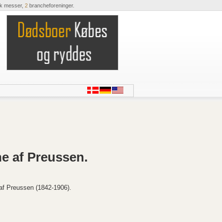
ik messer,
2
brancheforeninger.
ne af Preussen.
af Preussen (1842-1906).