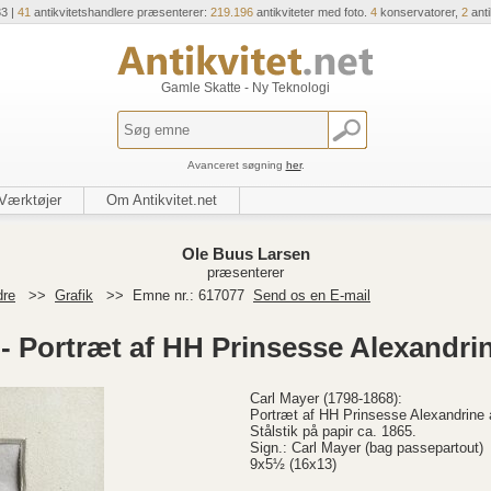
33 |
41
antikvitetshandlere præsenterer:
219.196
antikviteter med foto.
4
konservatorer,
2
ant
Gamle Skatte - Ny Teknologi
Avanceret søgning
her
.
Værktøjer
Om Antikvitet.net
Ole Buus Larsen
præsenterer
dre
>>
Grafik
>>
Emne nr.: 617077
Send os en E-mail
r - Portræt af HH Prinsesse Alexandri
Carl Mayer (1798-1868):
Portræt af HH Prinsesse Alexandrine 
Stålstik på papir ca. 1865.
Sign.: Carl Mayer (bag passepartout)
9x5½ (16x13)