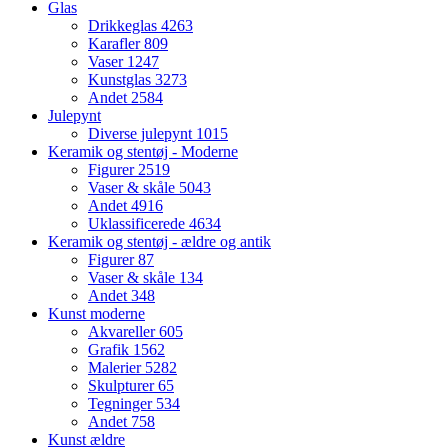
Glas
Drikkeglas
4263
Karafler
809
Vaser
1247
Kunstglas
3273
Andet
2584
Julepynt
Diverse julepynt
1015
Keramik og stentøj - Moderne
Figurer
2519
Vaser & skåle
5043
Andet
4916
Uklassificerede
4634
Keramik og stentøj - ældre og antik
Figurer
87
Vaser & skåle
134
Andet
348
Kunst moderne
Akvareller
605
Grafik
1562
Malerier
5282
Skulpturer
65
Tegninger
534
Andet
758
Kunst ældre