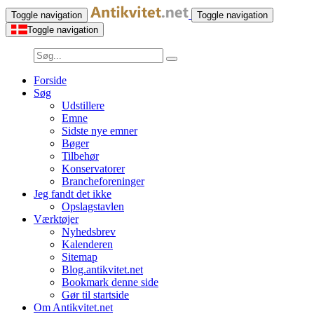
Toggle navigation
Toggle navigation
Toggle navigation
Forside
Søg
Udstillere
Emne
Sidste nye emner
Bøger
Tilbehør
Konservatorer
Brancheforeninger
Jeg fandt det ikke
Opslagstavlen
Værktøjer
Nyhedsbrev
Kalenderen
Sitemap
Blog.antikvitet.net
Bookmark denne side
Gør til startside
Om Antikvitet.net