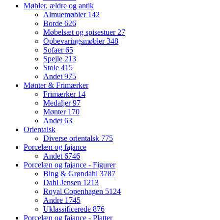
Møbler, ældre og antik
Almuemøbler
142
Borde
626
Møbelsæt og spisestuer
27
Opbevaringsmøbler
348
Sofaer
65
Spejle
213
Stole
415
Andet
975
Mønter & Frimærker
Frimærker
14
Medaljer
97
Mønter
170
Andet
63
Orientalsk
Diverse orientalsk
775
Porcelæn og fajance
Andet
6746
Porcelæn og fajance - Figurer
Bing & Grøndahl
3787
Dahl Jensen
1213
Royal Copenhagen
5124
Andre
1745
Uklassificerede
876
Porcelæn og fajance - Platter