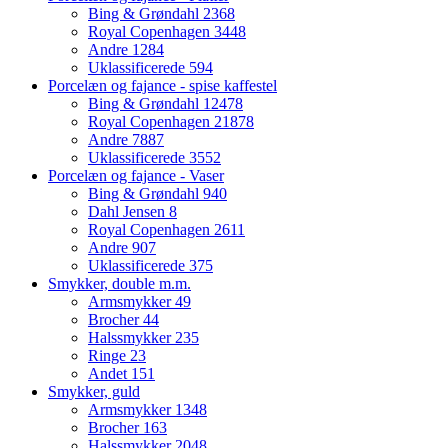
Bing & Grøndahl
2368
Royal Copenhagen
3448
Andre
1284
Uklassificerede
594
Porcelæn og fajance - spise kaffestel
Bing & Grøndahl
12478
Royal Copenhagen
21878
Andre
7887
Uklassificerede
3552
Porcelæn og fajance - Vaser
Bing & Grøndahl
940
Dahl Jensen
8
Royal Copenhagen
2611
Andre
907
Uklassificerede
375
Smykker, double m.m.
Armsmykker
49
Brocher
44
Halssmykker
235
Ringe
23
Andet
151
Smykker, guld
Armsmykker
1348
Brocher
163
Halssmykker
2048