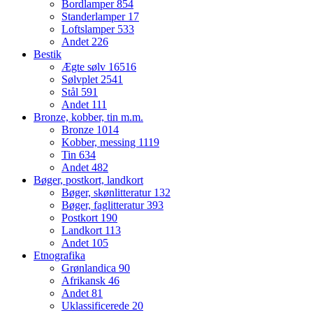
Bordlamper
854
Standerlamper
17
Loftslamper
533
Andet
226
Bestik
Ægte sølv
16516
Sølvplet
2541
Stål
591
Andet
111
Bronze, kobber, tin m.m.
Bronze
1014
Kobber, messing
1119
Tin
634
Andet
482
Bøger, postkort, landkort
Bøger, skønlitteratur
132
Bøger, faglitteratur
393
Postkort
190
Landkort
113
Andet
105
Etnografika
Grønlandica
90
Afrikansk
46
Andet
81
Uklassificerede
20