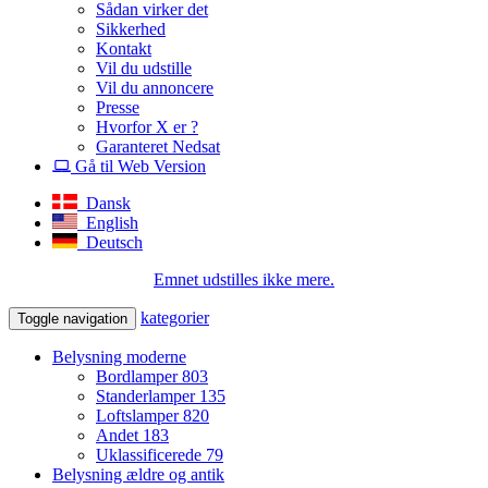
Sådan virker det
Sikkerhed
Kontakt
Vil du udstille
Vil du annoncere
Presse
Hvorfor X er ?
Garanteret Nedsat
Gå til Web Version
Dansk
English
Deutsch
Emnet udstilles ikke mere.
kategorier
Toggle navigation
Belysning moderne
Bordlamper
803
Standerlamper
135
Loftslamper
820
Andet
183
Uklassificerede
79
Belysning ældre og antik