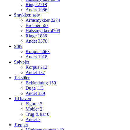
Ringe
2718
Andet
1086
Smykker, sølv
Armsmykker
2274
Brocher
567
Halssmykker
4709
Ringe
1836
Andet
3370
Sølv
Korpus
5663
Andet
1918
Sølvplet
Korpus
212
Andet
137
Tekstiler
Beklædning
150
Duge
113
Andet
339
Til haven
Figurer
2
Møbler
2
Trug & kar
0
Andet
7
Tæpper
Moderne tæpper
149