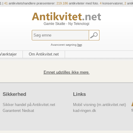
1 |
41
antikvitetshandlere præsenterer:
219.186
antikviteter med foto.
4
konservatorer,
2
anti
Gamle Skatte - Ny Teknologi
Avanceret søgning
her
.
Værktøjer
Om Antikvitet.net
Emnet udstilles ikke mere.
Sikkerhed
Links
Sikker handel på Antikvitet.net
Mobil visning (m.antikvitet.net)
S
Garanteret Nedsat
kad-ringen.dk