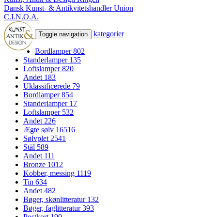
Dansk Kunst- & Antikvitetshandler Union
C.I.N.O.A.
kategorier
Toggle navigation
Bordlamper
802
Standerlamper
135
Loftslamper
820
Andet
183
Uklassificerede
79
Bordlamper
854
Standerlamper
17
Loftslamper
532
Andet
226
Ægte sølv
16516
Sølvplet
2541
Stål
589
Andet
111
Bronze
1012
Kobber, messing
1119
Tin
634
Andet
482
Bøger, skønlitteratur
132
Bøger, faglitteratur
393
Postkort
190