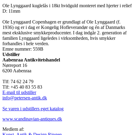
Ole Lynggaard kuglelås i 18kt hvidguld monteret med hjerter i relief
D: 11mm
Ole Lynggaard Copenhagen er grundlagt af Ole Lynggaard (f.
1936) og er i dag er Kongelig Hofleverandør og én af Danmarks
mest eksklusive smykkeproducenter. I dag indgår 2. generation af
familien Lynggaard ligeledes i virksomheden, hvis smykker
forhandles i hele verden.
Emne nummer: 559B
Udstiller
Aabenraa Antikvitetshandel
Nørreport 16
6200 Aabenraa
Tlf: 74 62 24 79
Tlf: +45 40 83 55 83
E-mail til udstiller
info@petersen-antik.dk
Se varen i udstillers eget katalog
www.scandinavian-antiques.dk
Medlem af:
Kunst, Antik & Design Ringen