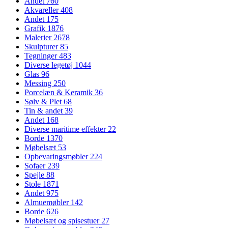
Andet
760
Akvareller
408
Andet
175
Grafik
1876
Malerier
2678
Skulpturer
85
Tegninger
483
Diverse legetøj
1044
Glas
96
Messing
250
Porcelæn & Keramik
36
Sølv & Plet
68
Tin & andet
39
Andet
168
Diverse maritime effekter
22
Borde
1370
Møbelsæt
53
Opbevaringsmøbler
224
Sofaer
239
Spejle
88
Stole
1871
Andet
975
Almuemøbler
142
Borde
626
Møbelsæt og spisestuer
27