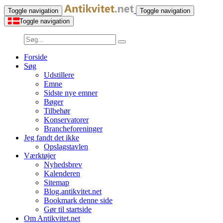
Toggle navigation
Toggle navigation
Toggle navigation
Forside
Søg
Udstillere
Emne
Sidste nye emner
Bøger
Tilbehør
Konservatorer
Brancheforeninger
Jeg fandt det ikke
Opslagstavlen
Værktøjer
Nyhedsbrev
Kalenderen
Sitemap
Blog.antikvitet.net
Bookmark denne side
Gør til startside
Om Antikvitet.net