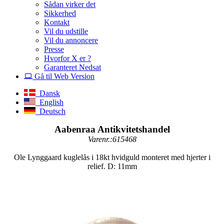
Sådan virker det
Sikkerhed
Kontakt
Vil du udstille
Vil du annoncere
Presse
Hvorfor X er ?
Garanteret Nedsat
Gå til Web Version
Dansk
English
Deutsch
Aabenraa Antikvitetshandel
Varenr.:615468
Ole Lynggaard kuglelås i 18kt hvidguld monteret med hjerter i
relief. D: 11mm