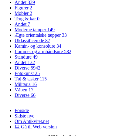
Andet
339
Figurer
2
Møbler
2
Trug & kar
0
Andet
7
Moderne tæpper
149
Ægte orientalske tæpper
33
Uklassificerede
87
Kamin- og konsolure
34
Lomme- og armbåndsure
582
Standure
49
Andet
132
Diverse
5942
Fotokunst
25
Tøj & tasker
115
Militaria
16
Våben
17
Diverse
66
Forside
Sidste nye
Om Antikvitet.net
Gå til Web version