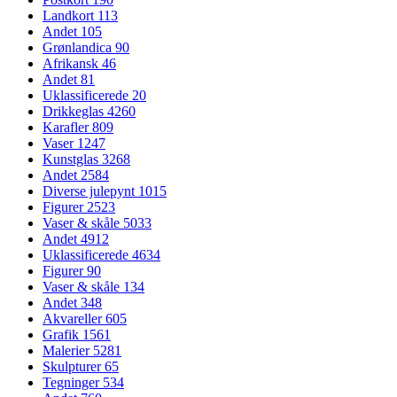
Landkort
113
Andet
105
Grønlandica
90
Afrikansk
46
Andet
81
Uklassificerede
20
Drikkeglas
4260
Karafler
809
Vaser
1247
Kunstglas
3268
Andet
2584
Diverse julepynt
1015
Figurer
2523
Vaser & skåle
5033
Andet
4912
Uklassificerede
4634
Figurer
90
Vaser & skåle
134
Andet
348
Akvareller
605
Grafik
1561
Malerier
5281
Skulpturer
65
Tegninger
534