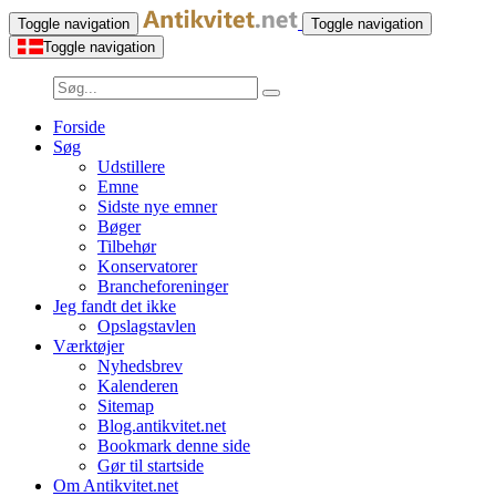
Toggle navigation
Toggle navigation
Toggle navigation
Forside
Søg
Udstillere
Emne
Sidste nye emner
Bøger
Tilbehør
Konservatorer
Brancheforeninger
Jeg fandt det ikke
Opslagstavlen
Værktøjer
Nyhedsbrev
Kalenderen
Sitemap
Blog.antikvitet.net
Bookmark denne side
Gør til startside
Om Antikvitet.net