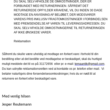
DU SKAL SELV AFHOLDE DE OMKOSTNINGER, DER ER
FORBUNDET MED RETURNERINGEN. SÅFREMT DET
RETURNEREDE OPFYLDER KRAVENE, VIL DU INDEN 30 DAGE
MODTAGE EN ANVISNING AF BELØBET, DER MODSVARER
VARENS PRIS INKLUSIV FRAGTOMKOSTNINGER I FORBINDELSEN
MED FREMSENDELSE AF VAREN TIL LEVERINGSADRESSEN. DU
SKAL SELV AFHOLDE OMKOSTNINGERNE TIL RETURNERINGEN
AF IKKE ØNSKEDE VARER.
Reklamation
Såfremt du skulle være uheldig at modtage en forkert vare i forhold til din
bestilling eller at det bestilte ved modtagelse er beskadiget, skal du hurtigst
muligt meddele det til os på 31172656
eller pr. e-mail:
temaantik@gmail.com
.
Du kan udnytte reklamationsretten ved at kontakte os pr. telefon eller mail.
Vi
betaler naturligvis dine forsendelsesomkostninger, hvis du er nødt til at
returnere en forkert eller beskadiget vare.
Med venlig hilsen
Jesper Reutemann