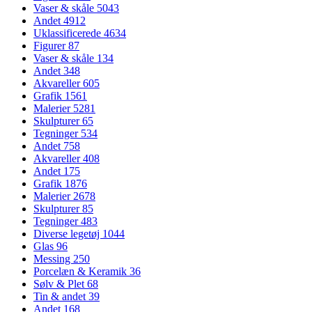
Vaser & skåle
5043
Andet
4912
Uklassificerede
4634
Figurer
87
Vaser & skåle
134
Andet
348
Akvareller
605
Grafik
1561
Malerier
5281
Skulpturer
65
Tegninger
534
Andet
758
Akvareller
408
Andet
175
Grafik
1876
Malerier
2678
Skulpturer
85
Tegninger
483
Diverse legetøj
1044
Glas
96
Messing
250
Porcelæn & Keramik
36
Sølv & Plet
68
Tin & andet
39
Andet
168