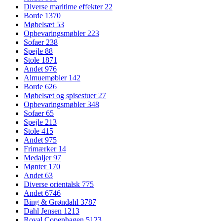
Diverse maritime effekter
22
Borde
1370
Møbelsæt
53
Opbevaringsmøbler
223
Sofaer
238
Spejle
88
Stole
1871
Andet
976
Almuemøbler
142
Borde
626
Møbelsæt og spisestuer
27
Opbevaringsmøbler
348
Sofaer
65
Spejle
213
Stole
415
Andet
975
Frimærker
14
Medaljer
97
Mønter
170
Andet
63
Diverse orientalsk
775
Andet
6746
Bing & Grøndahl
3787
Dahl Jensen
1213
Royal Copenhagen
5123