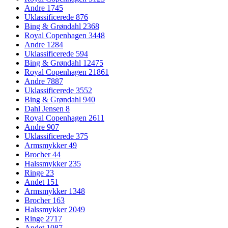
Andre
1745
Uklassificerede
876
Bing & Grøndahl
2368
Royal Copenhagen
3448
Andre
1284
Uklassificerede
594
Bing & Grøndahl
12475
Royal Copenhagen
21861
Andre
7887
Uklassificerede
3552
Bing & Grøndahl
940
Dahl Jensen
8
Royal Copenhagen
2611
Andre
907
Uklassificerede
375
Armsmykker
49
Brocher
44
Halssmykker
235
Ringe
23
Andet
151
Armsmykker
1348
Brocher
163
Halssmykker
2049
Ringe
2717
Andet
1087