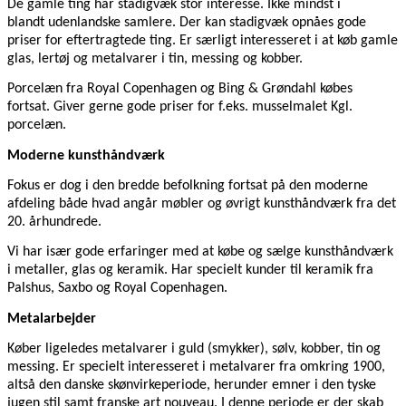
De gamle ting har stadigvæk stor interesse. Ikke mindst i
blandt udenlandske samlere. Der kan stadigvæk opnåes gode
priser for eftertragtede ting. Er særligt interesseret i at køb gamle
glas, lertøj og metalvarer i tin, messing og kobber.
Porcelæn fra Royal Copenhagen og Bing & Grøndahl købes
fortsat. Giver gerne gode priser for f.eks. musselmalet Kgl.
porcelæn.
Moderne kunsthåndværk
Fokus er dog i den bredde befolkning fortsat på den moderne
afdeling både hvad angår møbler og øvrigt kunsthåndværk fra det
20. århundrede.
Vi har især gode erfaringer med at købe og sælge kunsthåndværk
i metaller, glas og keramik. Har specielt kunder til keramik fra
Palshus, Saxbo og Royal Copenhagen.
Metalarbejder
Køber ligeledes metalvarer i guld (smykker), sølv, kobber, tin og
messing. Er specielt interesseret i metalvarer fra omkring 1900,
altså den danske skønvirkeperiode, herunder emner i den tyske
jugen stil samt franske art nouveau. I denne periode er der skab