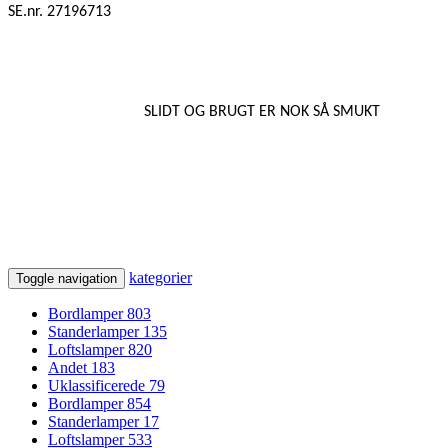
SE.nr. 27196713
SLIDT OG BRUGT ER NOK SÅ SMUKT
kategorier
Toggle navigation
Bordlamper
803
Standerlamper
135
Loftslamper
820
Andet
183
Uklassificerede
79
Bordlamper
854
Standerlamper
17
Loftslamper
533