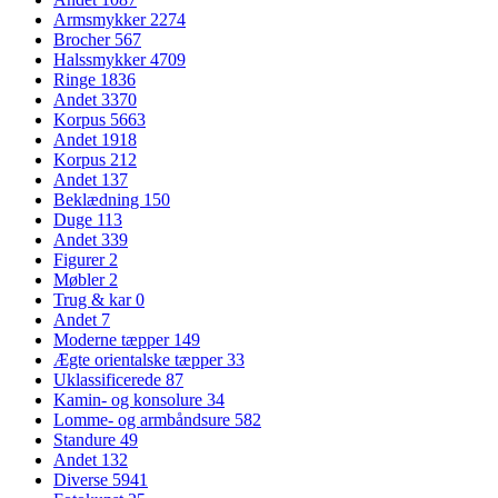
Armsmykker
2274
Brocher
567
Halssmykker
4709
Ringe
1836
Andet
3370
Korpus
5663
Andet
1918
Korpus
212
Andet
137
Beklædning
150
Duge
113
Andet
339
Figurer
2
Møbler
2
Trug & kar
0
Andet
7
Moderne tæpper
149
Ægte orientalske tæpper
33
Uklassificerede
87
Kamin- og konsolure
34
Lomme- og armbåndsure
582
Standure
49
Andet
132
Diverse
5941