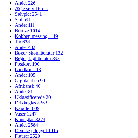
Andet
226
Ægte sølv
16515
Sølvplet
2541
Stål
591
Andet
111
Bronze
1014
Kobber, messing
1119
Tin
634
Andet
482
Bøger, skønlitteratur
132
Bøger, faglitteratur
393
Postkort
190
Landkort
113
Andet
105
Grønlandica
90
Afrikansk
46
Andet
81
Uklassificerede
20
Drikkeglas
4263
Karafler
809
Vaser
1247
Kunstglas
3273
Andet
2584
Diverse julepynt
1015
Figurer
2520