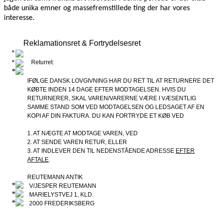
både unika emner og massefremstillede ting der har vores
interesse.
Reklamationsret & Fortrydelsesret
Returret:
IFØLGE DANSK LOVGIVNING HAR DU RET TIL AT RETURNERE DET
KØBTE INDEN 14 DAGE EFTER MODTAGELSEN. HVIS DU
RETURNERER, SKAL VAREN/VARERNE VÆRE I VÆSENTLIG
SAMME STAND SOM VED MODTAGELSEN OG LEDSAGET AF EN
KOPI AF DIN FAKTURA. DU KAN FORTRYDE ET KØB VED
1. AT NÆGTE AT MODTAGE VAREN, VED
2. AT SENDE VAREN RETUR, ELLER
3. AT INDLEVER DEN TIL NEDENSTÅENDE ADRESSE
EFTER
AFTALE
.
REUTEMANN ANTIK
V/JESPER REUTEMANN
MARIELYSTVEJ 1, KLD.
2000 FREDERIKSBERG