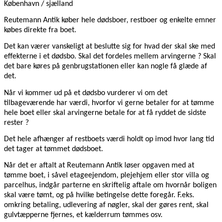
København / sjælland
Reutemann Antik køber hele dødsboer, restboer og enkelte emner
købes direkte fra boet.
Det kan værer vanskeligt at beslutte sig for hvad der skal ske med
effekterne i et dødsbo. Skal det fordeles mellem arvingerne ? Skal
det bare køres på genbrugstationen eller kan nogle få glæde af
det.
Når vi kommer ud på et dødsbo vurderer vi om det
tilbageværende har værdi, hvorfor vi gerne betaler for at tømme
hele boet eller skal arvingerne betale for at få ryddet de sidste
rester ?
Det hele afhænger af restboets værdi holdt op imod hvor lang tid
det tager at tømmet dødsboet.
Når det er aftalt at Reutemann Antik løser opgaven med at
tømme boet, i såvel etageejendom, plejehjem eller stor villa og
parcelhus, indgår parterne en skriftelig aftale om hvornår boligen
skal være tømt, og på hvilke betingelse dette foregår. F.eks.
omkring betaling, udlevering af nøgler, skal der gøres rent, skal
gulvtæpperne fjernes, et kælderrum tømmes osv.