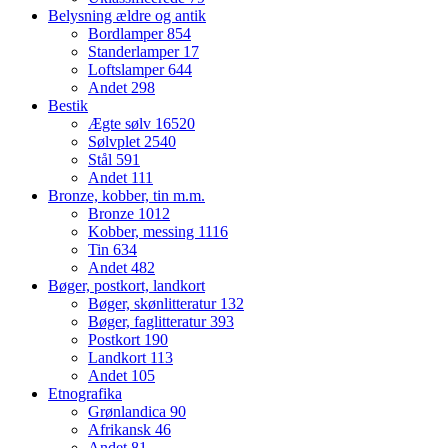
Belysning ældre og antik
Bordlamper
854
Standerlamper
17
Loftslamper
644
Andet
298
Bestik
Ægte sølv
16520
Sølvplet
2540
Stål
591
Andet
111
Bronze, kobber, tin m.m.
Bronze
1012
Kobber, messing
1116
Tin
634
Andet
482
Bøger, postkort, landkort
Bøger, skønlitteratur
132
Bøger, faglitteratur
393
Postkort
190
Landkort
113
Andet
105
Etnografika
Grønlandica
90
Afrikansk
46
Andet
81