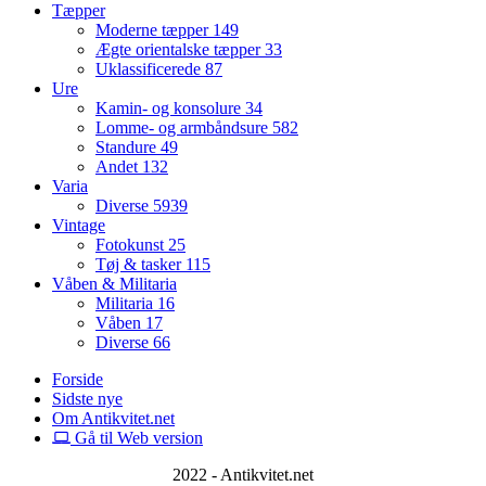
Tæpper
Moderne tæpper
149
Ægte orientalske tæpper
33
Uklassificerede
87
Ure
Kamin- og konsolure
34
Lomme- og armbåndsure
582
Standure
49
Andet
132
Varia
Diverse
5939
Vintage
Fotokunst
25
Tøj & tasker
115
Våben & Militaria
Militaria
16
Våben
17
Diverse
66
Forside
Sidste nye
Om Antikvitet.net
Gå til Web version
2022 - Antikvitet.net