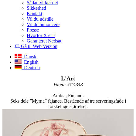
Sådan virker det
Sikkerhed
Kontakt
Vil du udstille
Vil du annoncere
Presse
Hvorfor X er ?
Garanteret Nedsat
Gå til Web Version
Dansk
English
Deutsch
L'Art
Varenr.:614343
Arabia, Finland.
Seks dele ”Myrna” fajance. Bestående af tre serveringsfade i
forskellige størrelser.