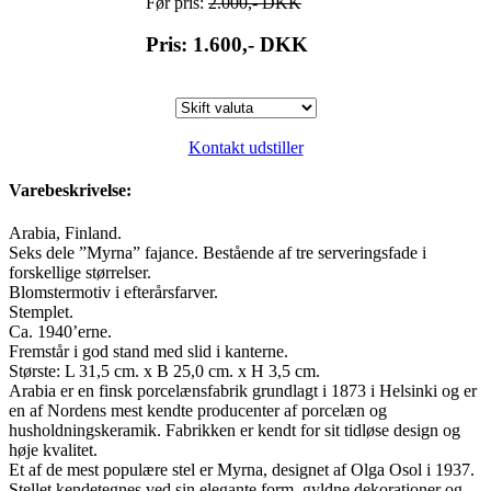
Før pris:
2.000,-
DKK
Pris: 1.600,-
DKK
Kontakt udstiller
Varebeskrivelse:
Arabia, Finland.
Seks dele ”Myrna” fajance. Bestående af tre serveringsfade i
forskellige størrelser.
Blomstermotiv i efterårsfarver.
Stemplet.
Ca. 1940’erne.
Fremstår i god stand med slid i kanterne.
Største: L 31,5 cm. x B 25,0 cm. x H 3,5 cm.
Arabia er en finsk porcelænsfabrik grundlagt i 1873 i Helsinki og er
en af Nordens mest kendte producenter af porcelæn og
husholdningskeramik. Fabrikken er kendt for sit tidløse design og
høje kvalitet.
Et af de mest populære stel er Myrna, designet af Olga Osol i 1937.
Stellet kendetegnes ved sin elegante form, gyldne dekorationer og