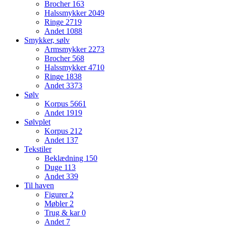
Brocher
163
Halssmykker
2049
Ringe
2719
Andet
1088
Smykker, sølv
Armsmykker
2273
Brocher
568
Halssmykker
4710
Ringe
1838
Andet
3373
Sølv
Korpus
5661
Andet
1919
Sølvplet
Korpus
212
Andet
137
Tekstiler
Beklædning
150
Duge
113
Andet
339
Til haven
Figurer
2
Møbler
2
Trug & kar
0
Andet
7