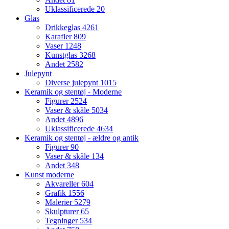
Uklassificerede
20
Glas
Drikkeglas
4261
Karafler
809
Vaser
1248
Kunstglas
3268
Andet
2582
Julepynt
Diverse julepynt
1015
Keramik og stentøj - Moderne
Figurer
2524
Vaser & skåle
5034
Andet
4896
Uklassificerede
4634
Keramik og stentøj - ældre og antik
Figurer
90
Vaser & skåle
134
Andet
348
Kunst moderne
Akvareller
604
Grafik
1556
Malerier
5279
Skulpturer
65
Tegninger
534