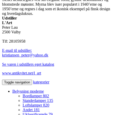
blomstrede mønster. Myrna blev især populært i 1940’erne og
1950’erne og regnes i dag som et ikonisk eksempel på finsk design
og hverdagsluksus.
Udstiller
L'Art
Peter Lau
2500 Valby
Tlf: 28105958
E-mail til udstiller:
kristiansen_peter@yahoo.dk
Se varen i udstillers eget katalog
www.antikvitet.net/l_art
kategorier
Toggle navigation
Belysning moderne
Bordlamper
802
Standerlamper
135
Loftslamper
820
Andet
181
Uklassificerede
79