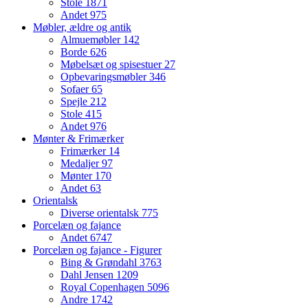
Stole
1871
Andet
975
Møbler, ældre og antik
Almuemøbler
142
Borde
626
Møbelsæt og spisestuer
27
Opbevaringsmøbler
346
Sofaer
65
Spejle
212
Stole
415
Andet
976
Mønter & Frimærker
Frimærker
14
Medaljer
97
Mønter
170
Andet
63
Orientalsk
Diverse orientalsk
775
Porcelæn og fajance
Andet
6747
Porcelæn og fajance - Figurer
Bing & Grøndahl
3763
Dahl Jensen
1209
Royal Copenhagen
5096
Andre
1742