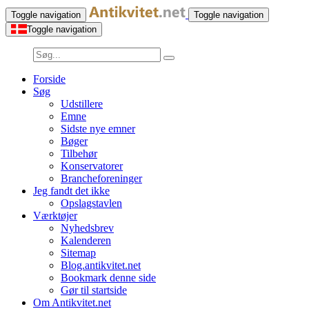
Toggle navigation
Toggle navigation
Toggle navigation
Forside
Søg
Udstillere
Emne
Sidste nye emner
Bøger
Tilbehør
Konservatorer
Brancheforeninger
Jeg fandt det ikke
Opslagstavlen
Værktøjer
Nyhedsbrev
Kalenderen
Sitemap
Blog.antikvitet.net
Bookmark denne side
Gør til startside
Om Antikvitet.net