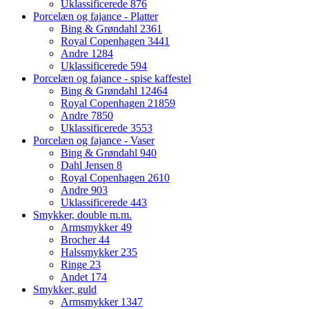
Uklassificerede
876
Porcelæn og fajance - Platter
Bing & Grøndahl
2361
Royal Copenhagen
3441
Andre
1284
Uklassificerede
594
Porcelæn og fajance - spise kaffestel
Bing & Grøndahl
12464
Royal Copenhagen
21859
Andre
7850
Uklassificerede
3553
Porcelæn og fajance - Vaser
Bing & Grøndahl
940
Dahl Jensen
8
Royal Copenhagen
2610
Andre
903
Uklassificerede
443
Smykker, double m.m.
Armsmykker
49
Brocher
44
Halssmykker
235
Ringe
23
Andet
174
Smykker, guld
Armsmykker
1347