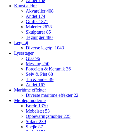
Andet
758
Kunst ældre
Akvareller
408
Andet
174
Grafik
1871
Malerier
2678
Skulpturer
85
Tegninger
480
Legetøj
Diverse legetøj
1043
Lysestager
Glas
96
Messing
250
Porcelæn & Keramik
36
Sølv & Plet
68
Tin & andet
39
Andet
167
Maritime effekter
Diverse maritime effekter
22
Møbler, moderne
Borde
1370
Møbelsæt
53
Opbevaringsmøbler
225
Sofaer
239
Spejle
87