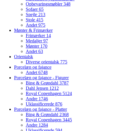
Opbevaringsmøbler
348
Sofaer
65
Spejle
213
Stole
415
Andet
975
Mønter & Frimærker
Frimærker
14
Medaljer
97
Mønter
170
Andet
63
Orientalsk
Diverse orientalsk
775
Porcelæn og fajance
Andet
6748
Porcelæn og fajance - Figurer
Bing & Grøndahl
3787
Dahl Jensen
1212
Royal Copenhagen
5124
Andre
1746
Uklassificerede
876
Porcelæn og fajance - Platter
Bing & Grøndahl
2368
Royal Copenhagen
3445
Andre
1284
Uklassificerede
594