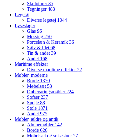
Skulpturer
85
Tegninger
483
Legetøj
Diverse legetøj
1044
Lysestager
Glas
96
Messing
250
Porcelæn & Keramik
36
Sølv & Plet
68
Tin & andet
39
Andet
168
Maritime effekter
Diverse maritime effekter
22
Møbler, moderne
Borde
1370
Møbelsæt
53
Opbevaringsmøbler
224
Sofaer
237
Spejle
88
Stole
1871
Andet
975
Møbler, ældre og antik
Almuemøbler
142
Borde
626
Møbelsæt og spisestuer
27