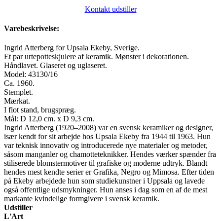
Kontakt udstiller
Varebeskrivelse:
Ingrid Atterberg for Upsala Ekeby, Sverige.
Et par urtepotteskjulere af keramik. Mønster i dekorationen.
Håndlavet. Glaseret og uglaseret.
Model: 43130/16
Ca. 1960.
Stemplet.
Mærkat.
I flot stand, brugspræg.
Mål: D 12,0 cm. x D 9,3 cm.
Ingrid Atterberg (1920–2008) var en svensk keramiker og designer,
især kendt for sit arbejde hos Upsala Ekeby fra 1944 til 1963. Hun
var teknisk innovativ og introducerede nye materialer og metoder,
såsom manganler og chamotteteknikker. Hendes værker spænder fra
stiliserede blomstermotiver til grafiske og moderne udtryk. Blandt
hendes mest kendte serier er Grafika, Negro og Mimosa. Efter tiden
på Ekeby arbejdede hun som studiekunstner i Uppsala og lavede
også offentlige udsmykninger. Hun anses i dag som en af de mest
markante kvindelige formgivere i svensk keramik.
Udstiller
L'Art