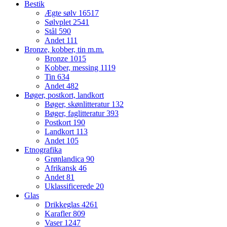
Bestik
Ægte sølv
16517
Sølvplet
2541
Stål
590
Andet
111
Bronze, kobber, tin m.m.
Bronze
1015
Kobber, messing
1119
Tin
634
Andet
482
Bøger, postkort, landkort
Bøger, skønlitteratur
132
Bøger, faglitteratur
393
Postkort
190
Landkort
113
Andet
105
Etnografika
Grønlandica
90
Afrikansk
46
Andet
81
Uklassificerede
20
Glas
Drikkeglas
4261
Karafler
809
Vaser
1247