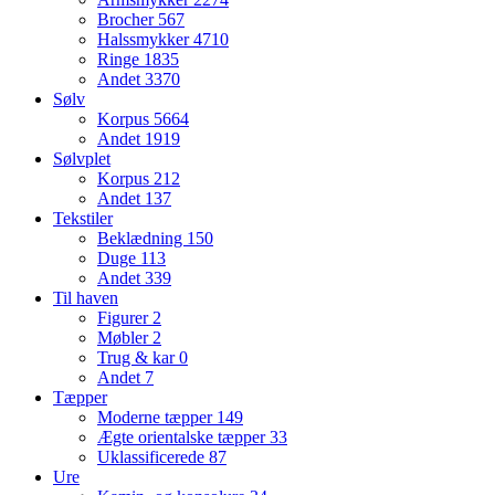
Brocher
567
Halssmykker
4710
Ringe
1835
Andet
3370
Sølv
Korpus
5664
Andet
1919
Sølvplet
Korpus
212
Andet
137
Tekstiler
Beklædning
150
Duge
113
Andet
339
Til haven
Figurer
2
Møbler
2
Trug & kar
0
Andet
7
Tæpper
Moderne tæpper
149
Ægte orientalske tæpper
33
Uklassificerede
87
Ure