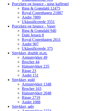
Porcelæn og fajance - spise kaffestel
Bing & Grøndahl
12475
Royal Copenhagen
21887
Andre
7889
Uklassificerede
3551
Porcelæn og fajance - Vaser
Bing & Grøndahl
940
Dahl Jensen
8
Royal Copenhagen
2611
Andre
907
Uklassificerede
375
Smykker, double m.m.
Armsmykker
49
Brocher
44
Halssmykker
235
Ringe
23
Andet
151
Smykker, guld
Armsmykker
1348
Brocher
163
Halssmykker
2048
Ringe
2719
Andet
1088
Smykker, sølv
Armsmykker
2274