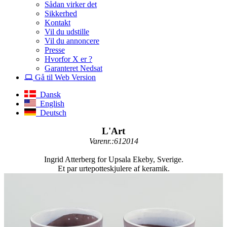
Sådan virker det
Sikkerhed
Kontakt
Vil du udstille
Vil du annoncere
Presse
Hvorfor X er ?
Garanteret Nedsat
Gå til Web Version
Dansk
English
Deutsch
L'Art
Varenr.:612014
Ingrid Atterberg for Upsala Ekeby, Sverige.
Et par urtepotteskjulere af keramik.