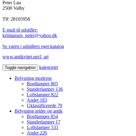
Peter Lau
2500 Valby
Tlf: 28105958
E-mail til udstiller:
kristiansen_peter@yahoo.dk
Se varen i udstillers eget katalog
www.antikvitet.net/l_art
kategorier
Toggle navigation
Belysning moderne
Bordlamper
805
Standerlamper
136
Loftslamper
822
Andet
183
Uklassificerede
79
Belysning ældre og antik
Bordlamper
854
Standerlamper
17
Loftslamper
533
Andet
226