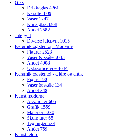
Glas
Drikkeglas
4261
Karafler
809
Vaser
1247
Kunstglas
3268
Andet
2582
Julepynt
Diverse julepynt
1015
Keramik og stentøj - Moderne
Figurer
2523
Vaser & skåle
5033
Andet
4908
Uklassificerede
4634
Keramik og stentøj - ældre og antik
Figurer
90
Vaser & skåle
134
Andet
348
Kunst moderne
Akvareller
605
Grafik
1559
Malerier
5280
Skulpturer
65
Tegninger
534
Andet
759
Kunst ældre