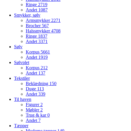
Ringe
2719
Andet
1087
Smykker, sølv
Armsmykker
2271
Brocher
567
Halssmykker
4708
Ringe
1837
Andet
3371
Sølv
Korpus
5661
Andet
1919
Sølvplet
Korpus
212
Andet
137
Tekstiler
Beklædning
150
Duge
113
Andet
339
Til haven
Figurer
2
Møbler
2
Trug & kar
0
Andet
7
Tæpper
Moderne tæpper
149