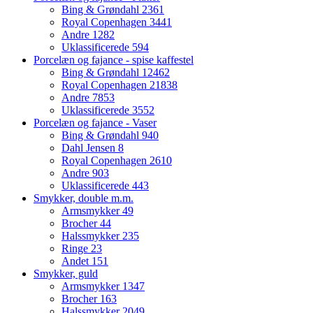
Bing & Grøndahl
2361
Royal Copenhagen
3441
Andre
1282
Uklassificerede
594
Porcelæn og fajance - spise kaffestel
Bing & Grøndahl
12462
Royal Copenhagen
21838
Andre
7853
Uklassificerede
3552
Porcelæn og fajance - Vaser
Bing & Grøndahl
940
Dahl Jensen
8
Royal Copenhagen
2610
Andre
903
Uklassificerede
443
Smykker, double m.m.
Armsmykker
49
Brocher
44
Halssmykker
235
Ringe
23
Andet
151
Smykker, guld
Armsmykker
1347
Brocher
163
Halssmykker
2049