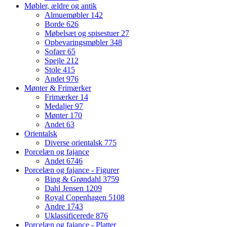
Møbler, ældre og antik
Almuemøbler
142
Borde
626
Møbelsæt og spisestuer
27
Opbevaringsmøbler
348
Sofaer
65
Spejle
212
Stole
415
Andet
976
Mønter & Frimærker
Frimærker
14
Medaljer
97
Mønter
170
Andet
63
Orientalsk
Diverse orientalsk
775
Porcelæn og fajance
Andet
6746
Porcelæn og fajance - Figurer
Bing & Grøndahl
3759
Dahl Jensen
1209
Royal Copenhagen
5108
Andre
1743
Uklassificerede
876
Porcelæn og fajance - Platter