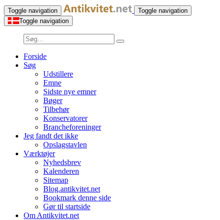
Toggle navigation
Toggle navigation
Toggle navigation
Forside
Søg
Udstillere
Emne
Sidste nye emner
Bøger
Tilbehør
Konservatorer
Brancheforeninger
Jeg fandt det ikke
Opslagstavlen
Værktøjer
Nyhedsbrev
Kalenderen
Sitemap
Blog.antikvitet.net
Bookmark denne side
Gør til startside
Om Antikvitet.net