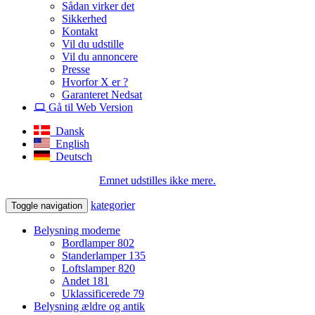
Sådan virker det
Sikkerhed
Kontakt
Vil du udstille
Vil du annoncere
Presse
Hvorfor X er ?
Garanteret Nedsat
Gå til Web Version
Dansk
English
Deutsch
Emnet udstilles ikke mere.
kategorier
Toggle navigation
Belysning moderne
Bordlamper
802
Standerlamper
135
Loftslamper
820
Andet
181
Uklassificerede
79
Belysning ældre og antik