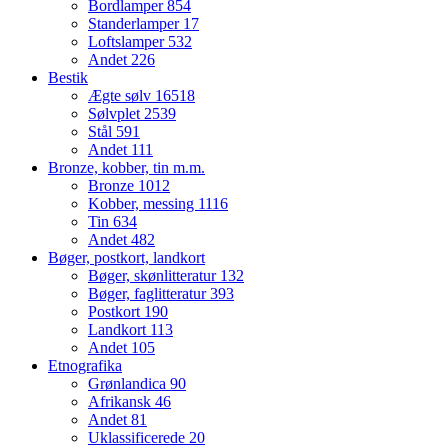
Bordlamper
854
Standerlamper
17
Loftslamper
532
Andet
226
Bestik
Ægte sølv
16518
Sølvplet
2539
Stål
591
Andet
111
Bronze, kobber, tin m.m.
Bronze
1012
Kobber, messing
1116
Tin
634
Andet
482
Bøger, postkort, landkort
Bøger, skønlitteratur
132
Bøger, faglitteratur
393
Postkort
190
Landkort
113
Andet
105
Etnografika
Grønlandica
90
Afrikansk
46
Andet
81
Uklassificerede
20