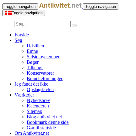
Toggle navigation
Toggle navigation
Toggle navigation
Forside
Søg
Udstillere
Emne
Sidste nye emner
Bøger
Tilbehør
Konservatorer
Brancheforeninger
Jeg fandt det ikke
Opslagstavlen
Værktøjer
Nyhedsbrev
Kalenderen
Sitemap
Blog.antikvitet.net
Bookmark denne side
Gør til startside
Om Antikvitet.net