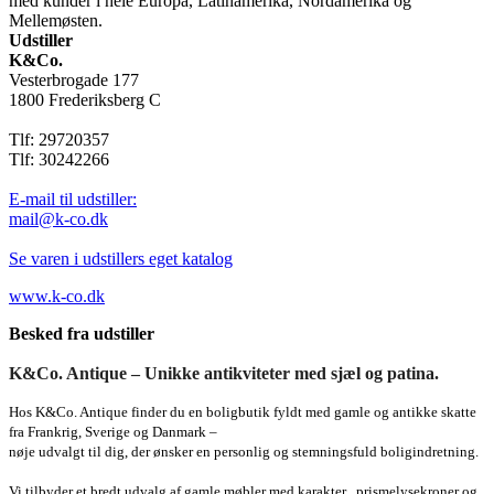
med kunder i hele Europa, Latinamerika, Nordamerika og
Mellemøsten.
Udstiller
K&Co.
Vesterbrogade 177
1800 Frederiksberg C
Tlf: 29720357
Tlf: 30242266
E-mail til udstiller:
mail@k-co.dk
Se varen i udstillers eget katalog
www.k-co.dk
Besked fra udstiller
K&Co. Antique – Unikke antikviteter med sjæl og patina.
Hos K&Co. Antique finder du en boligbutik fyldt med gamle og antikke skatte
fra Frankrig, Sverige og Danmark –
nøje udvalgt til dig, der ønsker en personlig og stemningsfuld boligindretning.
Vi tilbyder et bredt udvalg af gamle møbler med karakter , prismelysekroner og