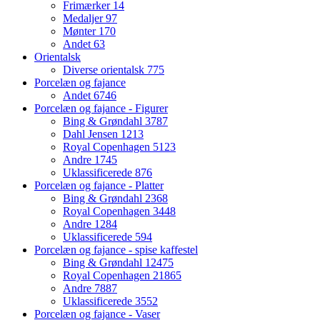
Frimærker
14
Medaljer
97
Mønter
170
Andet
63
Orientalsk
Diverse orientalsk
775
Porcelæn og fajance
Andet
6746
Porcelæn og fajance - Figurer
Bing & Grøndahl
3787
Dahl Jensen
1213
Royal Copenhagen
5123
Andre
1745
Uklassificerede
876
Porcelæn og fajance - Platter
Bing & Grøndahl
2368
Royal Copenhagen
3448
Andre
1284
Uklassificerede
594
Porcelæn og fajance - spise kaffestel
Bing & Grøndahl
12475
Royal Copenhagen
21865
Andre
7887
Uklassificerede
3552
Porcelæn og fajance - Vaser