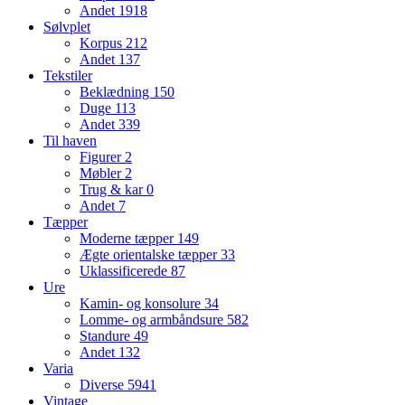
Andet
1918
Sølvplet
Korpus
212
Andet
137
Tekstiler
Beklædning
150
Duge
113
Andet
339
Til haven
Figurer
2
Møbler
2
Trug & kar
0
Andet
7
Tæpper
Moderne tæpper
149
Ægte orientalske tæpper
33
Uklassificerede
87
Ure
Kamin- og konsolure
34
Lomme- og armbåndsure
582
Standure
49
Andet
132
Varia
Diverse
5941
Vintage