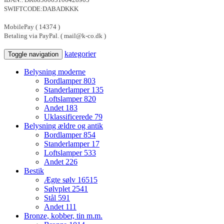
SWIFTCODE:DABADKKK
MobilePay ( 14374 )
Betaling via PayPal. ( mail@k-co.dk )
kategorier
Toggle navigation
Belysning moderne
Bordlamper
803
Standerlamper
135
Loftslamper
820
Andet
183
Uklassificerede
79
Belysning ældre og antik
Bordlamper
854
Standerlamper
17
Loftslamper
533
Andet
226
Bestik
Ægte sølv
16515
Sølvplet
2541
Stål
591
Andet
111
Bronze, kobber, tin m.m.