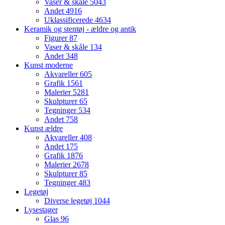
Vaser & skåle
5043
Andet
4916
Uklassificerede
4634
Keramik og stentøj - ældre og antik
Figurer
87
Vaser & skåle
134
Andet
348
Kunst moderne
Akvareller
605
Grafik
1561
Malerier
5281
Skulpturer
65
Tegninger
534
Andet
758
Kunst ældre
Akvareller
408
Andet
175
Grafik
1876
Malerier
2678
Skulpturer
85
Tegninger
483
Legetøj
Diverse legetøj
1044
Lysestager
Glas
96