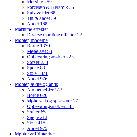
Messing
250
Porcelæn & Keramik
36
Sølv & Plet
68
Tin & andet
39
Andet
168
Maritime effekter
Diverse maritime effekter
22
Møbler, moderne
Borde
1370
Møbelsæt
53
Opbevaringsmøbler
223
Sofaer
238
Spejle
88
Stole
1871
Andet
976
Møbler, ældre og antik
Almuemøbler
142
Borde
626
Møbelsæt og spisestuer
27
Opbevaringsmøbler
348
Sofaer
65
Spejle
213
Stole
415
Andet
975
Mønter & Frimærker