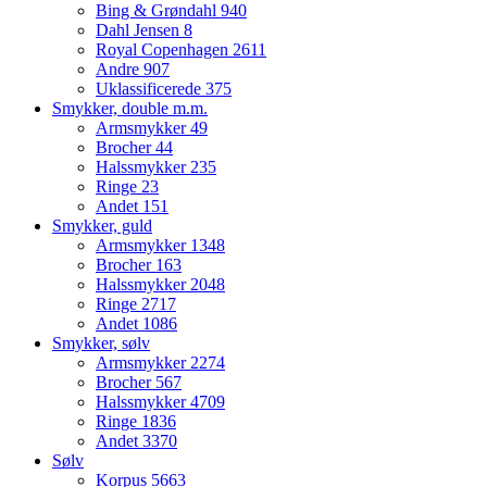
Bing & Grøndahl
940
Dahl Jensen
8
Royal Copenhagen
2611
Andre
907
Uklassificerede
375
Smykker, double m.m.
Armsmykker
49
Brocher
44
Halssmykker
235
Ringe
23
Andet
151
Smykker, guld
Armsmykker
1348
Brocher
163
Halssmykker
2048
Ringe
2717
Andet
1086
Smykker, sølv
Armsmykker
2274
Brocher
567
Halssmykker
4709
Ringe
1836
Andet
3370
Sølv
Korpus
5663