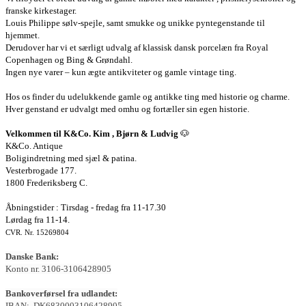
franske kirkestager.
Louis Philippe sølv-spejle, samt smukke og unikke pyntegenstande til
hjemmet.
Derudover har vi et særligt udvalg af klassisk dansk porcelæn fra Royal
Copenhagen og Bing & Grøndahl.
Ingen nye varer – kun ægte antikviteter og gamle vintage ting.
Hos os finder du udelukkende gamle og antikke ting med historie og charme.
Hver genstand er udvalgt med omhu og fortæller sin egen historie.
Velkommen til K&Co. Kim , Bjørn & Ludvig
🐶
K&Co. Antique
Boligindretning med sjæl & patina.
Vesterbrogade 177.
1800 Frederiksberg C.
Åbningstider : Tirsdag - fredag fra 11-17.30
Lørdag fra 11-14.
CVR. Nr. 15269804
Danske Bank:
Konto nr. 3106-3106428905
Bankoverførsel fra udlandet:
IBAN:. DK6830003106428905