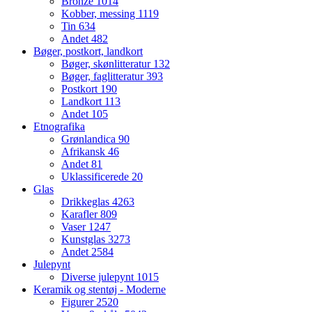
Bronze
1014
Kobber, messing
1119
Tin
634
Andet
482
Bøger, postkort, landkort
Bøger, skønlitteratur
132
Bøger, faglitteratur
393
Postkort
190
Landkort
113
Andet
105
Etnografika
Grønlandica
90
Afrikansk
46
Andet
81
Uklassificerede
20
Glas
Drikkeglas
4263
Karafler
809
Vaser
1247
Kunstglas
3273
Andet
2584
Julepynt
Diverse julepynt
1015
Keramik og stentøj - Moderne
Figurer
2520