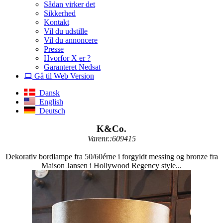
Sådan virker det
Sikkerhed
Kontakt
Vil du udstille
Vil du annoncere
Presse
Hvorfor X er ?
Garanteret Nedsat
Gå til Web Version
Dansk
English
Deutsch
K&Co.
Varenr.:609415
Dekorativ bordlampe fra 50/60érne i forgyldt messing og bronze fra
Maison Jansen i Hollywood Regency style...