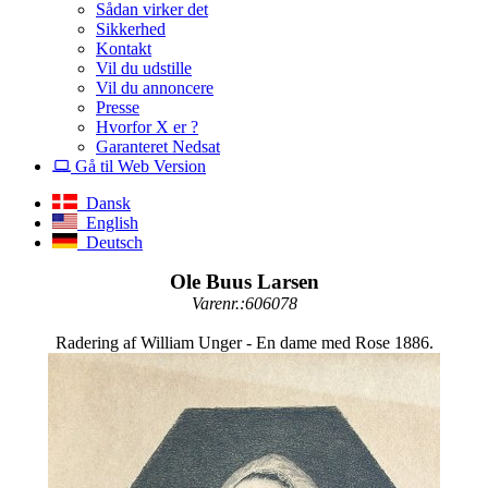
Sådan virker det
Sikkerhed
Kontakt
Vil du udstille
Vil du annoncere
Presse
Hvorfor X er ?
Garanteret Nedsat
Gå til Web Version
Dansk
English
Deutsch
Ole Buus Larsen
Varenr.:606078
Radering af William Unger - En dame med Rose 1886.