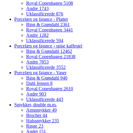
Royal Copenhagen
5108
Andre
1743
Uklassificerede
876
Porcelæn og fajance - Platter
Bing & Grøndahl
2361
Royal Copenhagen
3441
Andre
1282
Uklassificerede
594
Porcelæn og fajance - spise kaffestel
Bing & Grøndahl
12462
Royal Copenhagen
21838
Andre
7853
Uklassificerede
3552
Porcelæn og fajance - Vaser
Bing & Grøndahl
940
Dahl Jensen
8
Royal Copenhagen
2610
Andre
903
Uklassificerede
443
Smykker, double m.m.
Armsmykker
49
Brocher
44
Halssmykker
235
Ringe
23
Andet
151