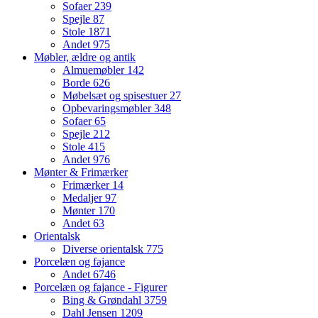
Sofaer
239
Spejle
87
Stole
1871
Andet
975
Møbler, ældre og antik
Almuemøbler
142
Borde
626
Møbelsæt og spisestuer
27
Opbevaringsmøbler
348
Sofaer
65
Spejle
212
Stole
415
Andet
976
Mønter & Frimærker
Frimærker
14
Medaljer
97
Mønter
170
Andet
63
Orientalsk
Diverse orientalsk
775
Porcelæn og fajance
Andet
6746
Porcelæn og fajance - Figurer
Bing & Grøndahl
3759
Dahl Jensen
1209