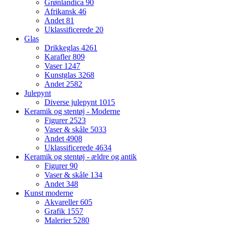
Grønlandica
90
Afrikansk
46
Andet
81
Uklassificerede
20
Glas
Drikkeglas
4261
Karafler
809
Vaser
1247
Kunstglas
3268
Andet
2582
Julepynt
Diverse julepynt
1015
Keramik og stentøj - Moderne
Figurer
2523
Vaser & skåle
5033
Andet
4908
Uklassificerede
4634
Keramik og stentøj - ældre og antik
Figurer
90
Vaser & skåle
134
Andet
348
Kunst moderne
Akvareller
605
Grafik
1557
Malerier
5280