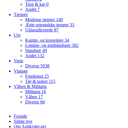
Trug & kar
0
Andet
7
Tæpper
Moderne tæpper
149
Ægte orientalske tæpper
33
Uklassificerede
87
Ure
Kamin- og konsolure
34
Lomme- og armbåndsure
582
Standure
49
Andet
132
Varia
Diverse
5938
Vintage
Fotokunst
25
Tøj & tasker
115
Våben & Militaria
Militaria
16
Våben
17
Diverse
66
Forside
Sidste nye
Om Antikvitet.net