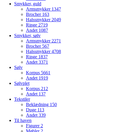
Smykker, guld
Armsmykker
1347
Brocher
163
Halssmykker
2049
Ringe
2719
Andet
1087
Smykker, sølv
Armsmykker
2271
Brocher
567
Halssmykker
4708
Ringe
1837
Andet
3371
Sølv
Korpus
5661
Andet
1919
Sølvplet
Korpus
212
Andet
137
Tekstiler
Beklædning
150
Duge
113
Andet
339
Til haven
Figurer
2
Møbler
2