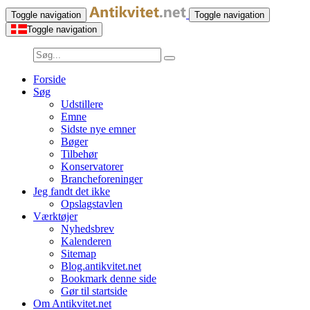
Toggle navigation
Toggle navigation
Toggle navigation
Forside
Søg
Udstillere
Emne
Sidste nye emner
Bøger
Tilbehør
Konservatorer
Brancheforeninger
Jeg fandt det ikke
Opslagstavlen
Værktøjer
Nyhedsbrev
Kalenderen
Sitemap
Blog.antikvitet.net
Bookmark denne side
Gør til startside
Om Antikvitet.net