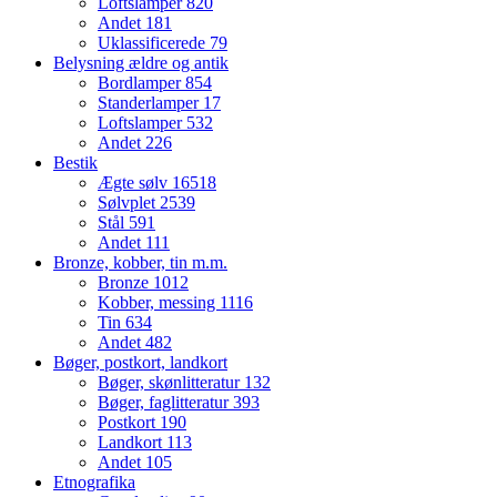
Loftslamper
820
Andet
181
Uklassificerede
79
Belysning ældre og antik
Bordlamper
854
Standerlamper
17
Loftslamper
532
Andet
226
Bestik
Ægte sølv
16518
Sølvplet
2539
Stål
591
Andet
111
Bronze, kobber, tin m.m.
Bronze
1012
Kobber, messing
1116
Tin
634
Andet
482
Bøger, postkort, landkort
Bøger, skønlitteratur
132
Bøger, faglitteratur
393
Postkort
190
Landkort
113
Andet
105
Etnografika