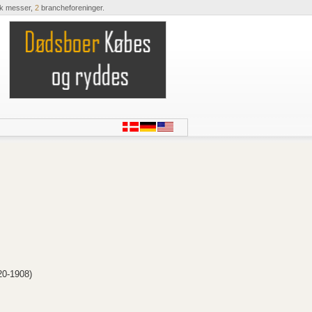
ik messer,
2
brancheforeninger.
20-1908)