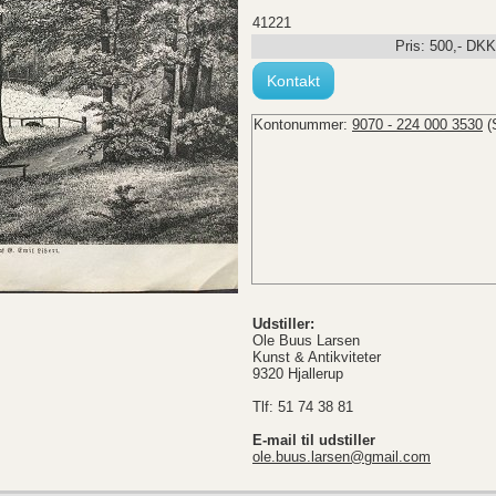
41221
Pris:
500
,-
DKK
Kontakt
Kontonummer:
9070 - 224 000 3530
(
Udstiller:
Ole Buus Larsen
Kunst & Antikviteter
9320 Hjallerup
Tlf: 51 74 38 81
E-mail til udstiller
ole.buus.larsen@gmail.com