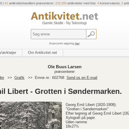
50 |
41
antikvitetshandlere præsenterer:
219.209
antikviteter med foto.
4
konservatorer,
2
ant
Gamle Skatte - Ny Teknologi
Avanceret søgning
her
.
Værktøjer
Om Antikvitet.net
Ole Buus Larsen
præsenterer
dre
>>
Grafik
>>
Emne nr.: 602768
Send os en E-mail
il Libert - Grotten i Søndermarken.
Georg Emil Libert (1820-1908):
"Grotten i Søndermarken"
Efter tegning af Georg Emil Libert (18
Xylografi på papir.
Uden ramme
18x27½