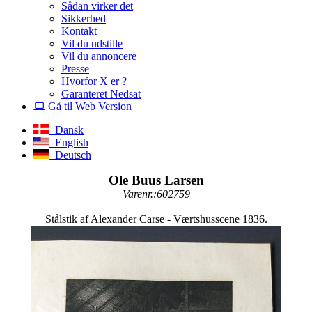
Sådan virker det
Sikkerhed
Kontakt
Vil du udstille
Vil du annoncere
Presse
Hvorfor X er ?
Garanteret Nedsat
Gå til Web Version
Dansk
English
Deutsch
Ole Buus Larsen
Varenr.:602759
Stålstik af Alexander Carse - Værtshusscene 1836.