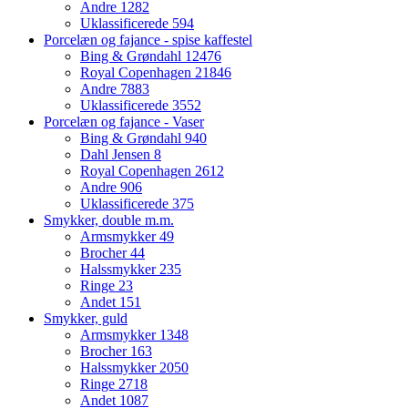
Andre
1282
Uklassificerede
594
Porcelæn og fajance - spise kaffestel
Bing & Grøndahl
12476
Royal Copenhagen
21846
Andre
7883
Uklassificerede
3552
Porcelæn og fajance - Vaser
Bing & Grøndahl
940
Dahl Jensen
8
Royal Copenhagen
2612
Andre
906
Uklassificerede
375
Smykker, double m.m.
Armsmykker
49
Brocher
44
Halssmykker
235
Ringe
23
Andet
151
Smykker, guld
Armsmykker
1348
Brocher
163
Halssmykker
2050
Ringe
2718
Andet
1087