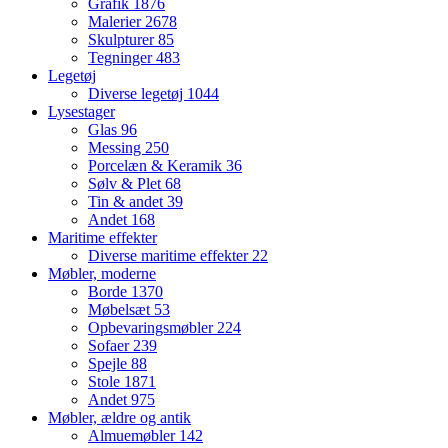
Grafik
1876
Malerier
2678
Skulpturer
85
Tegninger
483
Legetøj
Diverse legetøj
1044
Lysestager
Glas
96
Messing
250
Porcelæn & Keramik
36
Sølv & Plet
68
Tin & andet
39
Andet
168
Maritime effekter
Diverse maritime effekter
22
Møbler, moderne
Borde
1370
Møbelsæt
53
Opbevaringsmøbler
224
Sofaer
239
Spejle
88
Stole
1871
Andet
975
Møbler, ældre og antik
Almuemøbler
142