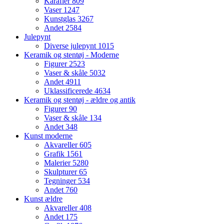
Karafler
809
Vaser
1247
Kunstglas
3267
Andet
2584
Julepynt
Diverse julepynt
1015
Keramik og stentøj - Moderne
Figurer
2523
Vaser & skåle
5032
Andet
4911
Uklassificerede
4634
Keramik og stentøj - ældre og antik
Figurer
90
Vaser & skåle
134
Andet
348
Kunst moderne
Akvareller
605
Grafik
1561
Malerier
5280
Skulpturer
65
Tegninger
534
Andet
760
Kunst ældre
Akvareller
408
Andet
175