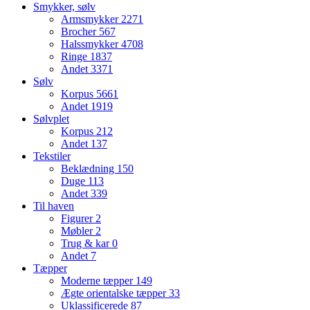
Smykker, sølv
Armsmykker
2271
Brocher
567
Halssmykker
4708
Ringe
1837
Andet
3371
Sølv
Korpus
5661
Andet
1919
Sølvplet
Korpus
212
Andet
137
Tekstiler
Beklædning
150
Duge
113
Andet
339
Til haven
Figurer
2
Møbler
2
Trug & kar
0
Andet
7
Tæpper
Moderne tæpper
149
Ægte orientalske tæpper
33
Uklassificerede
87