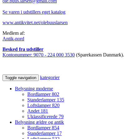
ole.buus.larsen@gmail.com
Se varen i udstillers eget katalog
www.antikvitet.net/olebuuslarsen
Medlem af:
Antik-nord
Besked fra udstiller
Kontonummer:
9070 - 224 000 3530
(Sparekassen Danmark).
kategorier
Toggle navigation
Belysning moderne
Bordlamper
802
Standerlamper
135
Loftslamper
820
Andet
181
Uklassificerede
79
Belysning ældre og antik
Bordlamper
854
Standerlamper
17
Loftslamper
532