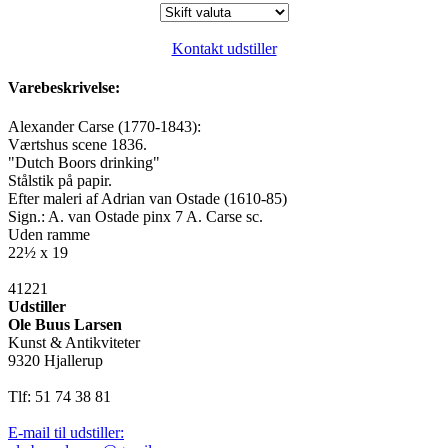
Kontakt udstiller
Varebeskrivelse:
Alexander Carse (1770-1843):
Værtshus scene 1836.
"Dutch Boors drinking"
Stålstik på papir.
Efter maleri af Adrian van Ostade (1610-85)
Sign.: A. van Ostade pinx 7 A. Carse sc.
Uden ramme
22½ x 19
41221
Udstiller
Ole Buus Larsen
Kunst & Antikviteter
9320 Hjallerup
Tlf: 51 74 38 81
E-mail til udstiller: