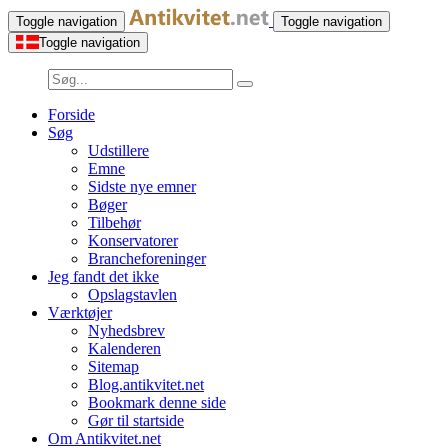
Toggle navigation
Toggle navigation
Toggle navigation
Forside
Søg
Udstillere
Emne
Sidste nye emner
Bøger
Tilbehør
Konservatorer
Brancheforeninger
Jeg fandt det ikke
Opslagstavlen
Værktøjer
Nyhedsbrev
Kalenderen
Sitemap
Blog.antikvitet.net
Bookmark denne side
Gør til startside
Om Antikvitet.net