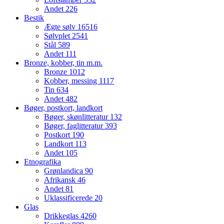
Andet
226
Bestik
Ægte sølv
16516
Sølvplet
2541
Stål
589
Andet
111
Bronze, kobber, tin m.m.
Bronze
1012
Kobber, messing
1117
Tin
634
Andet
482
Bøger, postkort, landkort
Bøger, skønlitteratur
132
Bøger, faglitteratur
393
Postkort
190
Landkort
113
Andet
105
Etnografika
Grønlandica
90
Afrikansk
46
Andet
81
Uklassificerede
20
Glas
Drikkeglas
4260