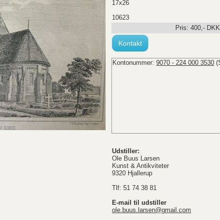
17x26
10623
Pris:
400
,-
DKK
Kontakt
Kontonummer:
9070 - 224 000 3530
(
Udstiller:
Ole Buus Larsen
Kunst & Antikviteter
9320 Hjallerup
Tlf: 51 74 38 81
E-mail til udstiller
ole.buus.larsen@gmail.com