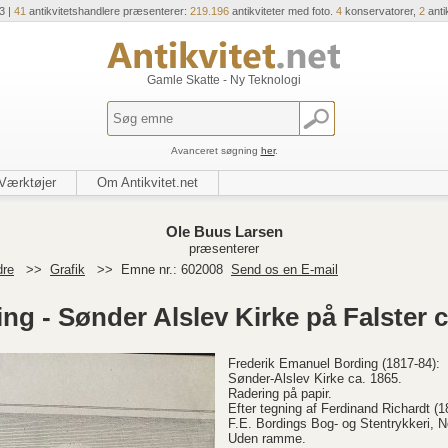
3 |
41
antikvitetshandlere præsenterer:
219.196
antikviteter med foto.
4
konservatorer,
2
anti
Gamle Skatte - Ny Teknologi
Avanceret søgning
her
.
Værktøjer
Om Antikvitet.net
Ole Buus Larsen
præsenterer
dre
>>
Grafik
>>
Emne nr.: 602008
Send os en E-mail
ing - Sønder Alslev Kirke på Falster c
Frederik Emanuel Bording (1817-84):
Sønder-Alslev Kirke ca. 1865.
Radering på papir.
Efter tegning af Ferdinand Richardt (1
F.E. Bordings Bog- og Stentrykkeri, N
Uden ramme.