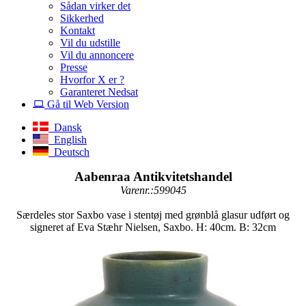
Sådan virker det
Sikkerhed
Kontakt
Vil du udstille
Vil du annoncere
Presse
Hvorfor X er ?
Garanteret Nedsat
Gå til Web Version
Dansk
English
Deutsch
Aabenraa Antikvitetshandel
Varenr.:599045
Særdeles stor Saxbo vase i stentøj med grønblå glasur udført og
signeret af Eva Stæhr Nielsen, Saxbo. H: 40cm. B: 32cm