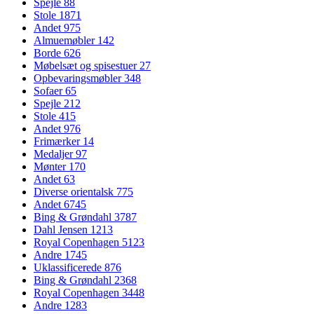
Spejle
88
Stole
1871
Andet
975
Almuemøbler
142
Borde
626
Møbelsæt og spisestuer
27
Opbevaringsmøbler
348
Sofaer
65
Spejle
212
Stole
415
Andet
976
Frimærker
14
Medaljer
97
Mønter
170
Andet
63
Diverse orientalsk
775
Andet
6745
Bing & Grøndahl
3787
Dahl Jensen
1213
Royal Copenhagen
5123
Andre
1745
Uklassificerede
876
Bing & Grøndahl
2368
Royal Copenhagen
3448
Andre
1283