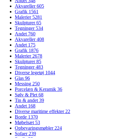
Andet
348
Akvareller
605
Grafik
1561
Malerier
5281
Skulpturer
65
Tegninger
534
Andet
760
Akvareller
408
Andet
175
Grafik
1876
Malerier
2678
Skulpturer
85
Tegninger
483
Diverse legetøj
1044
Glas
96
Messing
250
Porcelæn & Keramik
36
Sølv & Plet
68
Tin & andet
39
Andet
168
Diverse maritime effekter
22
Borde
1370
Møbelsæt
53
Opbevaringsmøbler
224
Sofaer
239