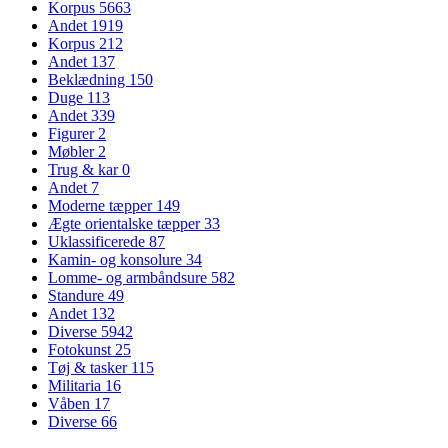
Korpus
5663
Andet
1919
Korpus
212
Andet
137
Beklædning
150
Duge
113
Andet
339
Figurer
2
Møbler
2
Trug & kar
0
Andet
7
Moderne tæpper
149
Ægte orientalske tæpper
33
Uklassificerede
87
Kamin- og konsolure
34
Lomme- og armbåndsure
582
Standure
49
Andet
132
Diverse
5942
Fotokunst
25
Tøj & tasker
115
Militaria
16
Våben
17
Diverse
66