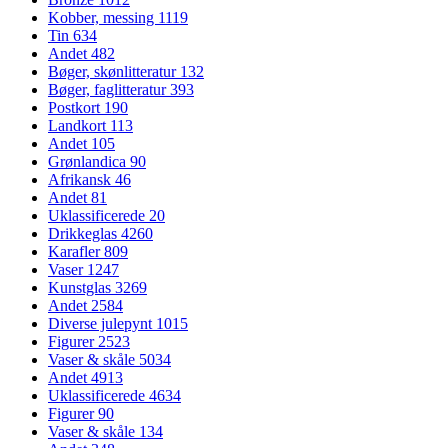
Kobber, messing
1119
Tin
634
Andet
482
Bøger, skønlitteratur
132
Bøger, faglitteratur
393
Postkort
190
Landkort
113
Andet
105
Grønlandica
90
Afrikansk
46
Andet
81
Uklassificerede
20
Drikkeglas
4260
Karafler
809
Vaser
1247
Kunstglas
3269
Andet
2584
Diverse julepynt
1015
Figurer
2523
Vaser & skåle
5034
Andet
4913
Uklassificerede
4634
Figurer
90
Vaser & skåle
134