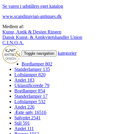
Se varen i udstillers eget katalog
www.scandinavian-antiques.dk
Medlem af:
Kunst, Antik & Design Ringen
Dansk Kunst- & Antikvitetshandler Union
C.I.N.O.A.
kategorier
Toggle navigation
Bordlamper
802
Standerlamper
135
Loftslamper
820
Andet
183
Uklassificerede
79
Bordlamper
854
Standerlamper
17
Loftslamper
532
Andet
226
Ægte sølv
16516
Sølvplet
2541
Stål
591
Andet
111
Bronze
1012