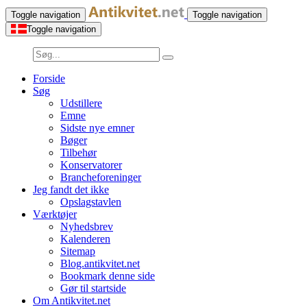
Toggle navigation
Toggle navigation
Toggle navigation
Forside
Søg
Udstillere
Emne
Sidste nye emner
Bøger
Tilbehør
Konservatorer
Brancheforeninger
Jeg fandt det ikke
Opslagstavlen
Værktøjer
Nyhedsbrev
Kalenderen
Sitemap
Blog.antikvitet.net
Bookmark denne side
Gør til startside
Om Antikvitet.net