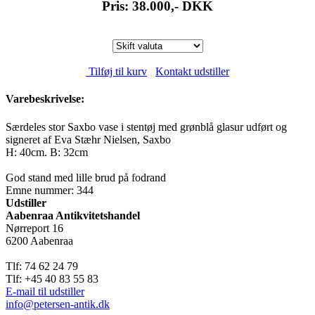
Pris: 38.000,-
DKK
Tilføj til kurv
Kontakt udstiller
Varebeskrivelse:
Særdeles stor Saxbo vase i stentøj med grønblå glasur udført og
signeret af Eva Stæhr Nielsen, Saxbo
H: 40cm. B: 32cm
God stand med lille brud på fodrand
Emne nummer: 344
Udstiller
Aabenraa Antikvitetshandel
Nørreport 16
6200 Aabenraa
Tlf: 74 62 24 79
Tlf: +45 40 83 55 83
E-mail til udstiller
info@petersen-antik.dk