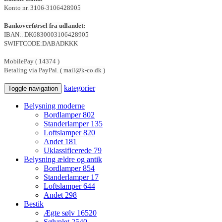
Konto nr. 3106-3106428905
Bankoverførsel fra udlandet:
IBAN:. DK6830003106428905
SWIFTCODE:DABADKKK
MobilePay ( 14374 )
Betaling via PayPal. ( mail@k-co.dk )
kategorier
Toggle navigation
Belysning moderne
Bordlamper
802
Standerlamper
135
Loftslamper
820
Andet
181
Uklassificerede
79
Belysning ældre og antik
Bordlamper
854
Standerlamper
17
Loftslamper
644
Andet
298
Bestik
Ægte sølv
16520
Sølvplet
2540