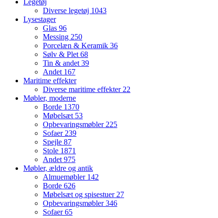
Legetøj
Diverse legetøj
1043
Lysestager
Glas
96
Messing
250
Porcelæn & Keramik
36
Sølv & Plet
68
Tin & andet
39
Andet
167
Maritime effekter
Diverse maritime effekter
22
Møbler, moderne
Borde
1370
Møbelsæt
53
Opbevaringsmøbler
225
Sofaer
239
Spejle
87
Stole
1871
Andet
975
Møbler, ældre og antik
Almuemøbler
142
Borde
626
Møbelsæt og spisestuer
27
Opbevaringsmøbler
346
Sofaer
65