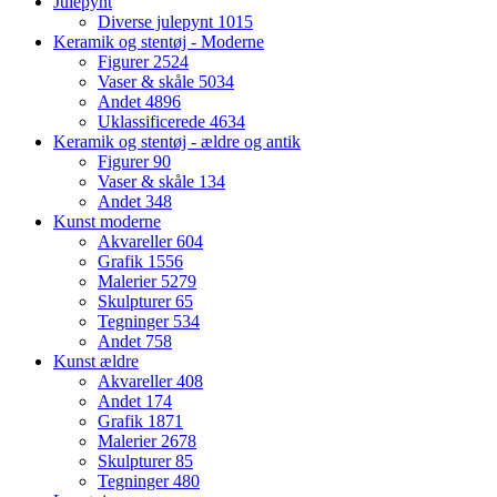
Julepynt
Diverse julepynt
1015
Keramik og stentøj - Moderne
Figurer
2524
Vaser & skåle
5034
Andet
4896
Uklassificerede
4634
Keramik og stentøj - ældre og antik
Figurer
90
Vaser & skåle
134
Andet
348
Kunst moderne
Akvareller
604
Grafik
1556
Malerier
5279
Skulpturer
65
Tegninger
534
Andet
758
Kunst ældre
Akvareller
408
Andet
174
Grafik
1871
Malerier
2678
Skulpturer
85
Tegninger
480