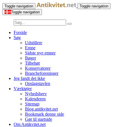
Toggle navigation
Toggle navigation
Toggle navigation
Forside
Søg
Udstillere
Emne
Sidste nye emner
Bøger
Tilbehør
Konservatorer
Brancheforeninger
Jeg fandt det ikke
Opslagstavlen
Værktøjer
Nyhedsbrev
Kalenderen
Sitemap
Blog.antikvitet.net
Bookmark denne side
Gør til startside
Om Antikvitet.net