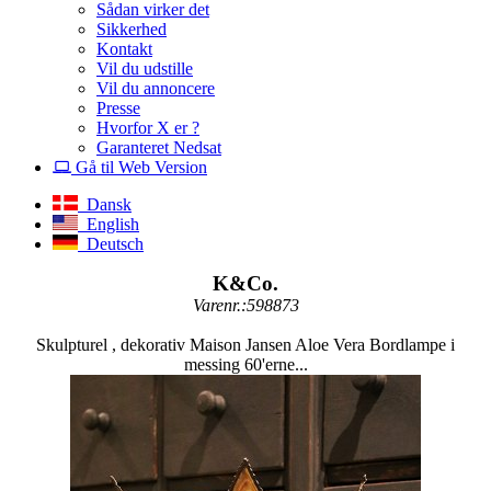
Sådan virker det
Sikkerhed
Kontakt
Vil du udstille
Vil du annoncere
Presse
Hvorfor X er ?
Garanteret Nedsat
Gå til Web Version
Dansk
English
Deutsch
K&Co.
Varenr.:598873
Skulpturel , dekorativ Maison Jansen Aloe Vera Bordlampe i
messing 60'erne...