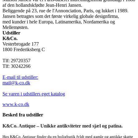
af den hollandskfødte Jean-Henri Jansen.
Beliggende på 23, rue de l'Annonciation, Paris, og lukket i 1989.
Jansen betragtes som det første virkelig globale designfirma,
med kunder i hele Europa, Latinamerika, Nordamerika og
Mellemøsten.
Udstiller
K&Co.
Vesterbrogade 177
1800 Frederiksberg C
Tlf: 29720357
Tlf: 30242266
E-mail til udstiller:
mail@k-co.dk
Se varen i udstillers eget katalog
www.k-co.dk
Besked fra udstiller
K&Co. Antique – Unikke antikviteter med sjæl og patina.
Hos K&Co. Antique finder du en boligbutik fyldt med gamle og antikke skatte