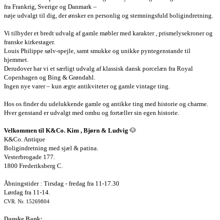
fra Frankrig, Sverige og Danmark –
nøje udvalgt til dig, der ønsker en personlig og stemningsfuld boligindretning.
Vi tilbyder et bredt udvalg af gamle møbler med karakter , prismelysekroner og
franske kirkestager.
Louis Philippe sølv-spejle, samt smukke og unikke pyntegenstande til
hjemmet.
Derudover har vi et særligt udvalg af klassisk dansk porcelæn fra Royal
Copenhagen og Bing & Grøndahl.
Ingen nye varer – kun ægte antikviteter og gamle vintage ting.
Hos os finder du udelukkende gamle og antikke ting med historie og charme.
Hver genstand er udvalgt med omhu og fortæller sin egen historie.
Velkommen til K&Co. Kim , Bjørn & Ludvig
🐶
K&Co. Antique
Boligindretning med sjæl & patina.
Vesterbrogade 177.
1800 Frederiksberg C.
Åbningstider : Tirsdag - fredag fra 11-17.30
Lørdag fra 11-14.
CVR. Nr. 15269804
Danske Bank: