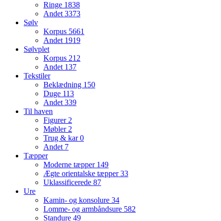
Ringe
1838
Andet
3373
Sølv
Korpus
5661
Andet
1919
Sølvplet
Korpus
212
Andet
137
Tekstiler
Beklædning
150
Duge
113
Andet
339
Til haven
Figurer
2
Møbler
2
Trug & kar
0
Andet
7
Tæpper
Moderne tæpper
149
Ægte orientalske tæpper
33
Uklassificerede
87
Ure
Kamin- og konsolure
34
Lomme- og armbåndsure
582
Standure
49