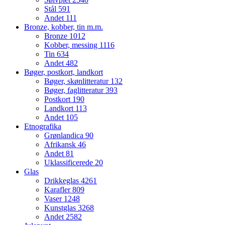
Stål
591
Andet
111
Bronze, kobber, tin m.m.
Bronze
1012
Kobber, messing
1116
Tin
634
Andet
482
Bøger, postkort, landkort
Bøger, skønlitteratur
132
Bøger, faglitteratur
393
Postkort
190
Landkort
113
Andet
105
Etnografika
Grønlandica
90
Afrikansk
46
Andet
81
Uklassificerede
20
Glas
Drikkeglas
4261
Karafler
809
Vaser
1248
Kunstglas
3268
Andet
2582