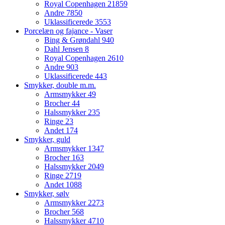
Royal Copenhagen
21859
Andre
7850
Uklassificerede
3553
Porcelæn og fajance - Vaser
Bing & Grøndahl
940
Dahl Jensen
8
Royal Copenhagen
2610
Andre
903
Uklassificerede
443
Smykker, double m.m.
Armsmykker
49
Brocher
44
Halssmykker
235
Ringe
23
Andet
174
Smykker, guld
Armsmykker
1347
Brocher
163
Halssmykker
2049
Ringe
2719
Andet
1088
Smykker, sølv
Armsmykker
2273
Brocher
568
Halssmykker
4710