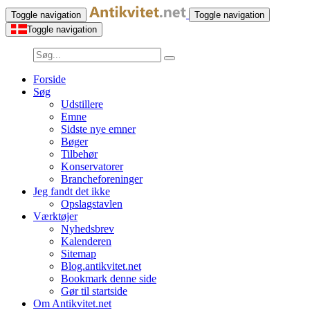
Toggle navigation
Toggle navigation
Toggle navigation
Forside
Søg
Udstillere
Emne
Sidste nye emner
Bøger
Tilbehør
Konservatorer
Brancheforeninger
Jeg fandt det ikke
Opslagstavlen
Værktøjer
Nyhedsbrev
Kalenderen
Sitemap
Blog.antikvitet.net
Bookmark denne side
Gør til startside
Om Antikvitet.net