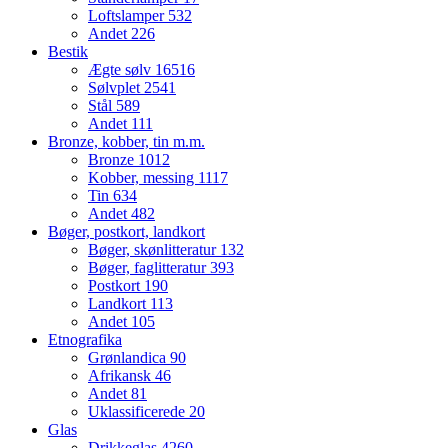
Loftslamper
532
Andet
226
Bestik
Ægte sølv
16516
Sølvplet
2541
Stål
589
Andet
111
Bronze, kobber, tin m.m.
Bronze
1012
Kobber, messing
1117
Tin
634
Andet
482
Bøger, postkort, landkort
Bøger, skønlitteratur
132
Bøger, faglitteratur
393
Postkort
190
Landkort
113
Andet
105
Etnografika
Grønlandica
90
Afrikansk
46
Andet
81
Uklassificerede
20
Glas
Drikkeglas
4260