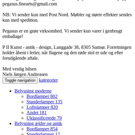
pegasus.finearts@gmail.com
NB: Vi sender kun med Post Nord. Møbler og større effekter sendes
kun med spedition.
Pegasus er en grøn virksomhed. Vi sender kun varer i genbrugt
emballage!
P II Kunst - antik - design, Langgade 38, 8305 Samsø. Forretningen
holder åbent i ferier, når flagene og den røde stol er ude og efter
forudgående aftale.
Med venlig hilsen
Niels Jørgen Andreasen
kategorier
Toggle navigation
Belysning moderne
Bordlamper
802
Standerlamper
135
Loftslamper
820
Andet
181
Uklassificerede
79
Belysning ældre og antik
Bordlamper
854
Standerlamper
17