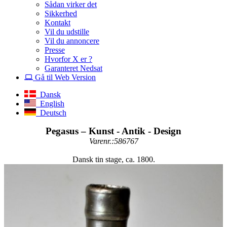
Sådan virker det
Sikkerhed
Kontakt
Vil du udstille
Vil du annoncere
Presse
Hvorfor X er ?
Garanteret Nedsat
Gå til Web Version
Dansk
English
Deutsch
Pegasus – Kunst - Antik - Design
Varenr.:586767
Dansk tin stage, ca. 1800.