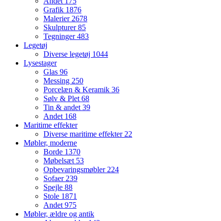
Andet
175
Grafik
1876
Malerier
2678
Skulpturer
85
Tegninger
483
Legetøj
Diverse legetøj
1044
Lysestager
Glas
96
Messing
250
Porcelæn & Keramik
36
Sølv & Plet
68
Tin & andet
39
Andet
168
Maritime effekter
Diverse maritime effekter
22
Møbler, moderne
Borde
1370
Møbelsæt
53
Opbevaringsmøbler
224
Sofaer
239
Spejle
88
Stole
1871
Andet
975
Møbler, ældre og antik