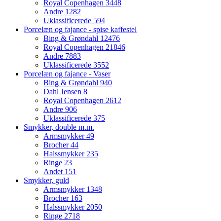
Royal Copenhagen
3448
Andre
1282
Uklassificerede
594
Porcelæn og fajance - spise kaffestel
Bing & Grøndahl
12476
Royal Copenhagen
21846
Andre
7883
Uklassificerede
3552
Porcelæn og fajance - Vaser
Bing & Grøndahl
940
Dahl Jensen
8
Royal Copenhagen
2612
Andre
906
Uklassificerede
375
Smykker, double m.m.
Armsmykker
49
Brocher
44
Halssmykker
235
Ringe
23
Andet
151
Smykker, guld
Armsmykker
1348
Brocher
163
Halssmykker
2050
Ringe
2718