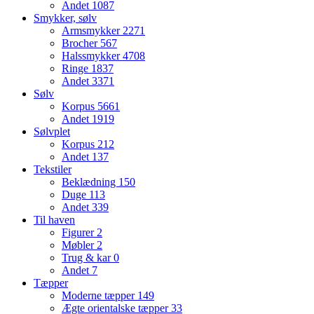
Andet
1087
Smykker, sølv
Armsmykker
2271
Brocher
567
Halssmykker
4708
Ringe
1837
Andet
3371
Sølv
Korpus
5661
Andet
1919
Sølvplet
Korpus
212
Andet
137
Tekstiler
Beklædning
150
Duge
113
Andet
339
Til haven
Figurer
2
Møbler
2
Trug & kar
0
Andet
7
Tæpper
Moderne tæpper
149
Ægte orientalske tæpper
33