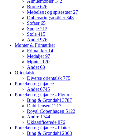
Almuemøbler
142
Borde
626
Møbelsæt og spisestuer
27
Opbevaringsmøbler
348
Sofaer
65
Spejle
212
Stole
415
Andet
976
Mønter & Frimærker
Frimærker
14
Medaljer
97
Mønter
170
Andet
63
Orientalsk
Diverse orientalsk
775
Porcelæn og fajance
Andet
6745
Porcelæn og fajance - Figurer
Bing & Grøndahl
3787
Dahl Jensen
1213
Royal Copenhagen
5122
Andre
1744
Uklassificerede
876
Porcelæn og fajance - Platter
Bing & Grøndahl
2368