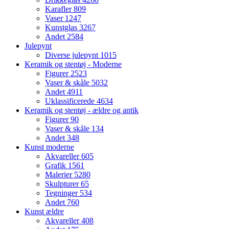
Karafler
809
Vaser
1247
Kunstglas
3267
Andet
2584
Julepynt
Diverse julepynt
1015
Keramik og stentøj - Moderne
Figurer
2523
Vaser & skåle
5032
Andet
4911
Uklassificerede
4634
Keramik og stentøj - ældre og antik
Figurer
90
Vaser & skåle
134
Andet
348
Kunst moderne
Akvareller
605
Grafik
1561
Malerier
5280
Skulpturer
65
Tegninger
534
Andet
760
Kunst ældre
Akvareller
408