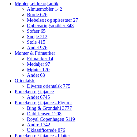
Møbler, ældre og antik
Almuemøbler
142
Borde
626
Møbelsæt og spisestuer
27
Opbevaringsmøbler
348
Sofaer
65
Spejle
212
Stole
415
Andet
976
Mønter & Frimærker
Frimærker
14
Medaljer
97
Mønter
170
Andet
63
Orientalsk
Diverse orientalsk
775
Porcelæn og fajance
Andet
6745
Porcelæn og fajance - Figurer
Bing & Grøndahl
3777
Dahl Jensen
1208
Royal Copenhagen
5119
Andre
1742
Uklassificerede
876
Porcelæn og fajance - Platter