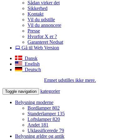
Sådan virker det
Sikkerhed
Kontakt
Vil du udstille
Vil du annoncere
Presse
Hvorfor X er ?
Garanteret Nedsat
Gå til Web Version
Dansk
English
Deutsch
Emnet udstilles ikke mere.
kategorier
Toggle navigation
Belysning moderne
Bordlamper
802
Standerlamper
135
Loftslamper
820
Andet
181
Uklassificerede
79
Belysning ældre og antik