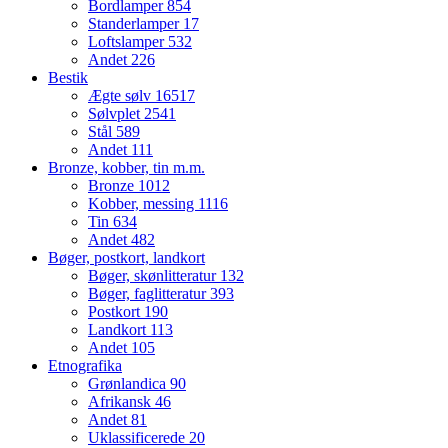
Bordlamper
854
Standerlamper
17
Loftslamper
532
Andet
226
Bestik
Ægte sølv
16517
Sølvplet
2541
Stål
589
Andet
111
Bronze, kobber, tin m.m.
Bronze
1012
Kobber, messing
1116
Tin
634
Andet
482
Bøger, postkort, landkort
Bøger, skønlitteratur
132
Bøger, faglitteratur
393
Postkort
190
Landkort
113
Andet
105
Etnografika
Grønlandica
90
Afrikansk
46
Andet
81
Uklassificerede
20