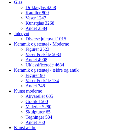
Glas
Drikkeglas
4258
Karafler
809
Vaser
1247
Kunstglas
3268
Andet
2584
Julepynt
Diverse julepynt
1015
Keramik og stentøj - Moderne
Figurer
2523
Vaser & skåle
5033
Andet
4908
Uklassificerede
4634
Keramik og stentøj - ældre og antik
Figurer
90
Vaser & skåle
134
Andet
348
Kunst moderne
Akvareller
605
Grafik
1560
Malerier
5280
Skulpturer
65
Tegninger
534
Andet
760
Kunst ældre