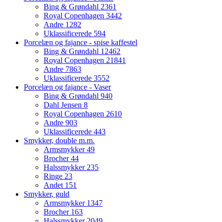
Bing & Grøndahl
2361
Royal Copenhagen
3442
Andre
1282
Uklassificerede
594
Porcelæn og fajance - spise kaffestel
Bing & Grøndahl
12462
Royal Copenhagen
21841
Andre
7863
Uklassificerede
3552
Porcelæn og fajance - Vaser
Bing & Grøndahl
940
Dahl Jensen
8
Royal Copenhagen
2610
Andre
903
Uklassificerede
443
Smykker, double m.m.
Armsmykker
49
Brocher
44
Halssmykker
235
Ringe
23
Andet
151
Smykker, guld
Armsmykker
1347
Brocher
163
Halssmykker
2049