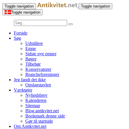
Toggle navigation
Toggle navigation
Toggle navigation
Forside
Søg
Udstillere
Emne
Sidste nye emner
Bøger
Tilbehør
Konservatorer
Brancheforeninger
Jeg fandt det ikke
Opslagstavlen
Værktøjer
Nyhedsbrev
Kalenderen
Sitemap
Blog.antikvitet.net
Bookmark denne side
Gør til startside
Om Antikvitet.net