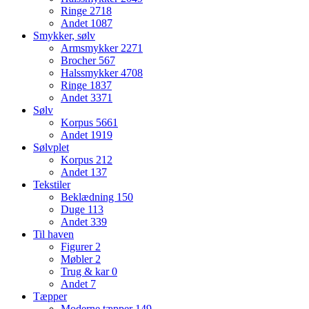
Ringe
2718
Andet
1087
Smykker, sølv
Armsmykker
2271
Brocher
567
Halssmykker
4708
Ringe
1837
Andet
3371
Sølv
Korpus
5661
Andet
1919
Sølvplet
Korpus
212
Andet
137
Tekstiler
Beklædning
150
Duge
113
Andet
339
Til haven
Figurer
2
Møbler
2
Trug & kar
0
Andet
7
Tæpper
Moderne tæpper
149