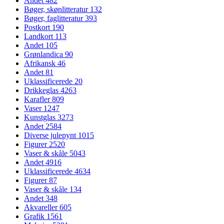
Andet
482
Bøger, skønlitteratur
132
Bøger, faglitteratur
393
Postkort
190
Landkort
113
Andet
105
Grønlandica
90
Afrikansk
46
Andet
81
Uklassificerede
20
Drikkeglas
4263
Karafler
809
Vaser
1247
Kunstglas
3273
Andet
2584
Diverse julepynt
1015
Figurer
2520
Vaser & skåle
5043
Andet
4916
Uklassificerede
4634
Figurer
87
Vaser & skåle
134
Andet
348
Akvareller
605
Grafik
1561