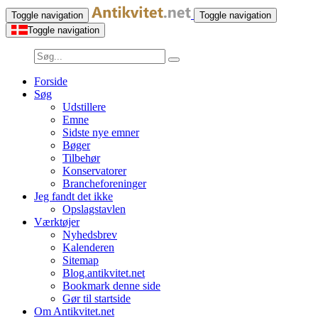
Toggle navigation
Toggle navigation
Toggle navigation
Forside
Søg
Udstillere
Emne
Sidste nye emner
Bøger
Tilbehør
Konservatorer
Brancheforeninger
Jeg fandt det ikke
Opslagstavlen
Værktøjer
Nyhedsbrev
Kalenderen
Sitemap
Blog.antikvitet.net
Bookmark denne side
Gør til startside
Om Antikvitet.net