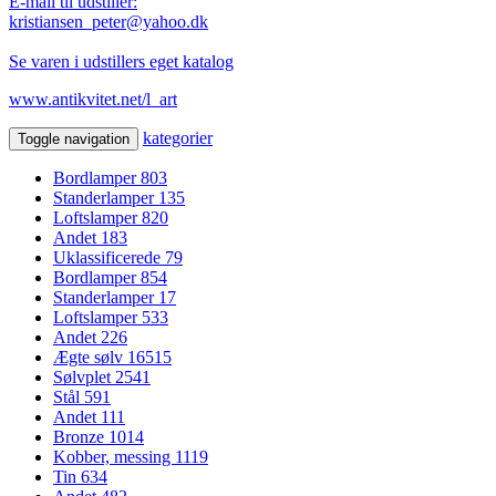
E-mail til udstiller:
kristiansen_peter@yahoo.dk
Se varen i udstillers eget katalog
www.antikvitet.net/l_art
kategorier
Toggle navigation
Bordlamper
803
Standerlamper
135
Loftslamper
820
Andet
183
Uklassificerede
79
Bordlamper
854
Standerlamper
17
Loftslamper
533
Andet
226
Ægte sølv
16515
Sølvplet
2541
Stål
591
Andet
111
Bronze
1014
Kobber, messing
1119
Tin
634