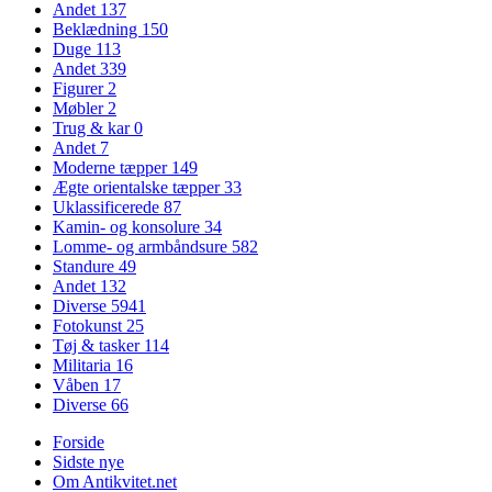
Andet
137
Beklædning
150
Duge
113
Andet
339
Figurer
2
Møbler
2
Trug & kar
0
Andet
7
Moderne tæpper
149
Ægte orientalske tæpper
33
Uklassificerede
87
Kamin- og konsolure
34
Lomme- og armbåndsure
582
Standure
49
Andet
132
Diverse
5941
Fotokunst
25
Tøj & tasker
114
Militaria
16
Våben
17
Diverse
66
Forside
Sidste nye
Om Antikvitet.net