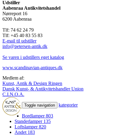
Udstiller
Aabenraa Antikvitetshandel
Nørreport 16
6200 Aabenraa
Tlf: 74 62 24 79
Tlf: +45 40 83 55 83
E-mail til udstiller
info@petersen-antik.dk
Se varen i udstillers eget katalog
www.scandinavian-antiques.dk
Medlem af:
Kunst, Antik & Design Ringen
Dansk Kunst- & Antikvitetshandler Union
C.I.N.O.A.
kategorier
Toggle navigation
Bordlamper
803
Standerlamper
135
Loftslamper
820
Andet
183