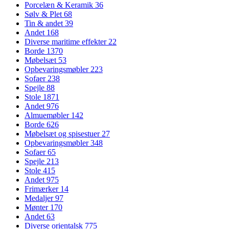
Porcelæn & Keramik
36
Sølv & Plet
68
Tin & andet
39
Andet
168
Diverse maritime effekter
22
Borde
1370
Møbelsæt
53
Opbevaringsmøbler
223
Sofaer
238
Spejle
88
Stole
1871
Andet
976
Almuemøbler
142
Borde
626
Møbelsæt og spisestuer
27
Opbevaringsmøbler
348
Sofaer
65
Spejle
213
Stole
415
Andet
975
Frimærker
14
Medaljer
97
Mønter
170
Andet
63
Diverse orientalsk
775