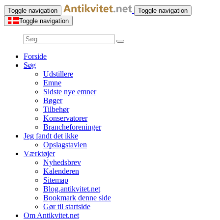
Toggle navigation
Toggle navigation
Toggle navigation
Forside
Søg
Udstillere
Emne
Sidste nye emner
Bøger
Tilbehør
Konservatorer
Brancheforeninger
Jeg fandt det ikke
Opslagstavlen
Værktøjer
Nyhedsbrev
Kalenderen
Sitemap
Blog.antikvitet.net
Bookmark denne side
Gør til startside
Om Antikvitet.net