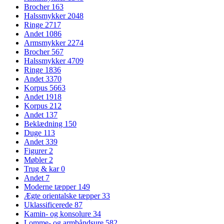
Brocher
163
Halssmykker
2048
Ringe
2717
Andet
1086
Armsmykker
2274
Brocher
567
Halssmykker
4709
Ringe
1836
Andet
3370
Korpus
5663
Andet
1918
Korpus
212
Andet
137
Beklædning
150
Duge
113
Andet
339
Figurer
2
Møbler
2
Trug & kar
0
Andet
7
Moderne tæpper
149
Ægte orientalske tæpper
33
Uklassificerede
87
Kamin- og konsolure
34
Lomme- og armbåndsure
582