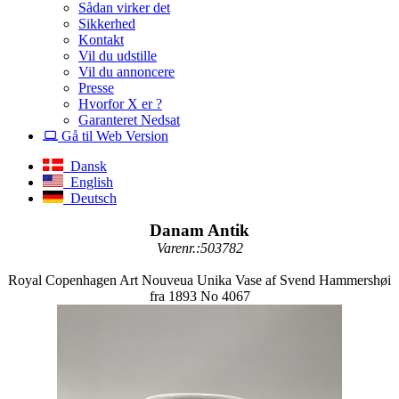
Sådan virker det
Sikkerhed
Kontakt
Vil du udstille
Vil du annoncere
Presse
Hvorfor X er ?
Garanteret Nedsat
Gå til Web Version
Dansk
English
Deutsch
Danam Antik
Varenr.:503782
Royal Copenhagen Art Nouveua Unika Vase af Svend Hammershøi
fra 1893 No 4067