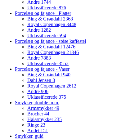
Andre
1744
Uklassificerede
876
Porcelæn og fajance - Platter
Bing & Grøndahl
2368
Royal Copenhagen
3448
Andre
1282
Uklassificerede
594
Porcelæn og fajance - spise kaffestel
Bing & Grøndahl
12476
Royal Copenhagen
21846
Andre
7883
Uklassificerede
3552
Porcelæn og fajance - Vaser
Bing & Grøndahl
940
Dahl Jensen
8
Royal Copenhagen
2612
Andre
906
Uklassificerede
375
Smykker, double m.m.
Armsmykker
49
Brocher
44
Halssmykker
235
Ringe
23
Andet
151
Smykker, guld