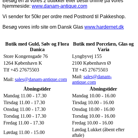
Besøg en af vores 2 butikker eller bestil online på vores
hjemmeside:
www.danam-antique.com
Vi sender for 50kr per ordre med Postnord til Pakkeshop.
Besøg vores info site om Dansk Glas
www.hardernet.dk
Butik med Guld, Sølv og Flora
Butik med Porcelæn, Glas og
Danica
Varia
Store Kongensgade 76
Lyngbyvej 155
1264 København K
2100 København Ø
Tlf +45 27675503
Tlf +45 27675503
Mail:
sales@danam-
Mail:
sales@danam-antique.com
antique.com
Åbningstider
Åbningstider
Mandag 11.00 - 17.30
Mandag 10.00 - 16.00
Tirsdag 11.00 - 17.30
Tirsdag 10.00 - 16.00
Onsdag 11.00 - 17.30
Onsdag 10.00 - 16.00
Torsdag 11.00 - 17.30
Torsdag 10.00 - 16.00
Fredag 11.00 - 17.30
Fredag 10.00 - 16.00
Lørdag Lukket (åbent efter
Lørdag 11.00 - 15.00
aftale)