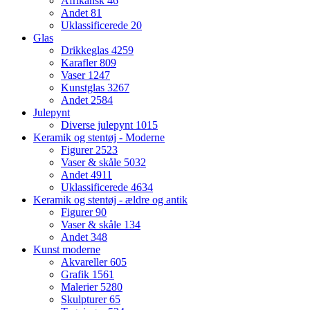
Afrikansk
46
Andet
81
Uklassificerede
20
Glas
Drikkeglas
4259
Karafler
809
Vaser
1247
Kunstglas
3267
Andet
2584
Julepynt
Diverse julepynt
1015
Keramik og stentøj - Moderne
Figurer
2523
Vaser & skåle
5032
Andet
4911
Uklassificerede
4634
Keramik og stentøj - ældre og antik
Figurer
90
Vaser & skåle
134
Andet
348
Kunst moderne
Akvareller
605
Grafik
1561
Malerier
5280
Skulpturer
65