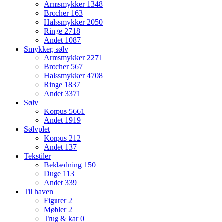
Armsmykker
1348
Brocher
163
Halssmykker
2050
Ringe
2718
Andet
1087
Smykker, sølv
Armsmykker
2271
Brocher
567
Halssmykker
4708
Ringe
1837
Andet
3371
Sølv
Korpus
5661
Andet
1919
Sølvplet
Korpus
212
Andet
137
Tekstiler
Beklædning
150
Duge
113
Andet
339
Til haven
Figurer
2
Møbler
2
Trug & kar
0