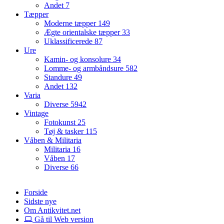
Andet
7
Tæpper
Moderne tæpper
149
Ægte orientalske tæpper
33
Uklassificerede
87
Ure
Kamin- og konsolure
34
Lomme- og armbåndsure
582
Standure
49
Andet
132
Varia
Diverse
5942
Vintage
Fotokunst
25
Tøj & tasker
115
Våben & Militaria
Militaria
16
Våben
17
Diverse
66
Forside
Sidste nye
Om Antikvitet.net
Gå til Web version