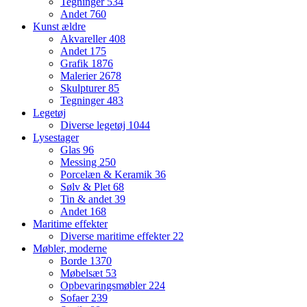
Tegninger
534
Andet
760
Kunst ældre
Akvareller
408
Andet
175
Grafik
1876
Malerier
2678
Skulpturer
85
Tegninger
483
Legetøj
Diverse legetøj
1044
Lysestager
Glas
96
Messing
250
Porcelæn & Keramik
36
Sølv & Plet
68
Tin & andet
39
Andet
168
Maritime effekter
Diverse maritime effekter
22
Møbler, moderne
Borde
1370
Møbelsæt
53
Opbevaringsmøbler
224
Sofaer
239