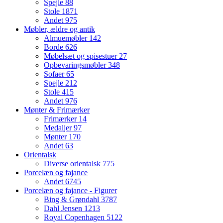
Spejle
88
Stole
1871
Andet
975
Møbler, ældre og antik
Almuemøbler
142
Borde
626
Møbelsæt og spisestuer
27
Opbevaringsmøbler
348
Sofaer
65
Spejle
212
Stole
415
Andet
976
Mønter & Frimærker
Frimærker
14
Medaljer
97
Mønter
170
Andet
63
Orientalsk
Diverse orientalsk
775
Porcelæn og fajance
Andet
6745
Porcelæn og fajance - Figurer
Bing & Grøndahl
3787
Dahl Jensen
1213
Royal Copenhagen
5122