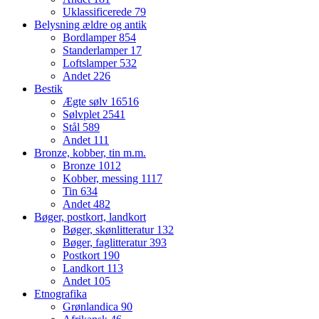
Uklassificerede
79
Belysning ældre og antik
Bordlamper
854
Standerlamper
17
Loftslamper
532
Andet
226
Bestik
Ægte sølv
16516
Sølvplet
2541
Stål
589
Andet
111
Bronze, kobber, tin m.m.
Bronze
1012
Kobber, messing
1117
Tin
634
Andet
482
Bøger, postkort, landkort
Bøger, skønlitteratur
132
Bøger, faglitteratur
393
Postkort
190
Landkort
113
Andet
105
Etnografika
Grønlandica
90