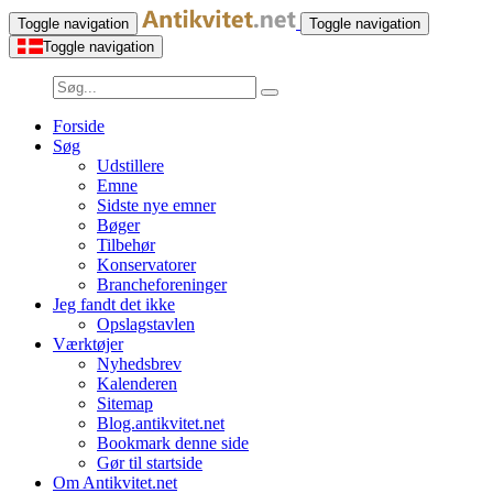
Toggle navigation
Toggle navigation
Toggle navigation
Forside
Søg
Udstillere
Emne
Sidste nye emner
Bøger
Tilbehør
Konservatorer
Brancheforeninger
Jeg fandt det ikke
Opslagstavlen
Værktøjer
Nyhedsbrev
Kalenderen
Sitemap
Blog.antikvitet.net
Bookmark denne side
Gør til startside
Om Antikvitet.net