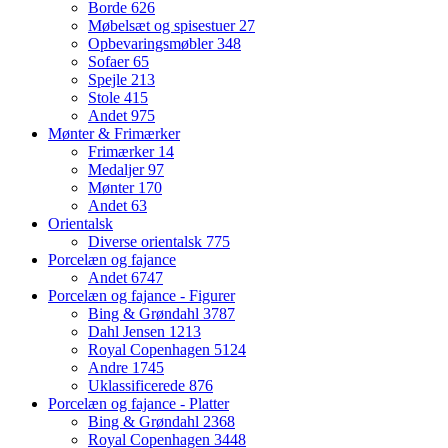
Borde
626
Møbelsæt og spisestuer
27
Opbevaringsmøbler
348
Sofaer
65
Spejle
213
Stole
415
Andet
975
Mønter & Frimærker
Frimærker
14
Medaljer
97
Mønter
170
Andet
63
Orientalsk
Diverse orientalsk
775
Porcelæn og fajance
Andet
6747
Porcelæn og fajance - Figurer
Bing & Grøndahl
3787
Dahl Jensen
1213
Royal Copenhagen
5124
Andre
1745
Uklassificerede
876
Porcelæn og fajance - Platter
Bing & Grøndahl
2368
Royal Copenhagen
3448