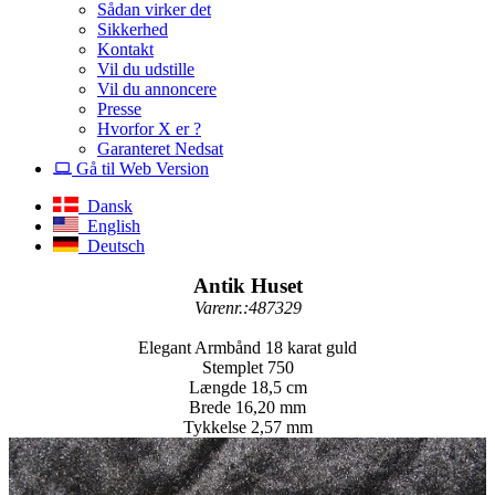
Sådan virker det
Sikkerhed
Kontakt
Vil du udstille
Vil du annoncere
Presse
Hvorfor X er ?
Garanteret Nedsat
Gå til Web Version
Dansk
English
Deutsch
Antik Huset
Varenr.:487329
Elegant Armbånd 18 karat guld
Stemplet 750
Længde 18,5 cm
Brede 16,20 mm
Tykkelse 2,57 mm