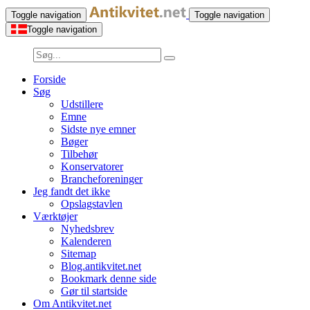
Toggle navigation
Toggle navigation
Toggle navigation
Forside
Søg
Udstillere
Emne
Sidste nye emner
Bøger
Tilbehør
Konservatorer
Brancheforeninger
Jeg fandt det ikke
Opslagstavlen
Værktøjer
Nyhedsbrev
Kalenderen
Sitemap
Blog.antikvitet.net
Bookmark denne side
Gør til startside
Om Antikvitet.net