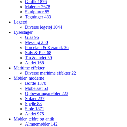
Grafik
1876
Malerier
2678
Skulpturer
85
Tegninger
483
Legetøj
Diverse legetøj
1044
Lysestager
Glas
96
Messing
250
Porcelæn & Keramik
36
Sølv & Plet
68
Tin & andet
39
Andet
168
Maritime effekter
Diverse maritime effekter
22
Møbler, moderne
Borde
1370
Møbelsæt
53
Opbevaringsmøbler
223
Sofaer
237
Spejle
88
Stole
1871
Andet
975
Møbler, ældre og antik
Almuemøbler
142