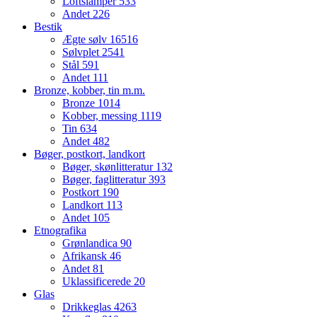
Loftslamper
533
Andet
226
Bestik
Ægte sølv
16516
Sølvplet
2541
Stål
591
Andet
111
Bronze, kobber, tin m.m.
Bronze
1014
Kobber, messing
1119
Tin
634
Andet
482
Bøger, postkort, landkort
Bøger, skønlitteratur
132
Bøger, faglitteratur
393
Postkort
190
Landkort
113
Andet
105
Etnografika
Grønlandica
90
Afrikansk
46
Andet
81
Uklassificerede
20
Glas
Drikkeglas
4263