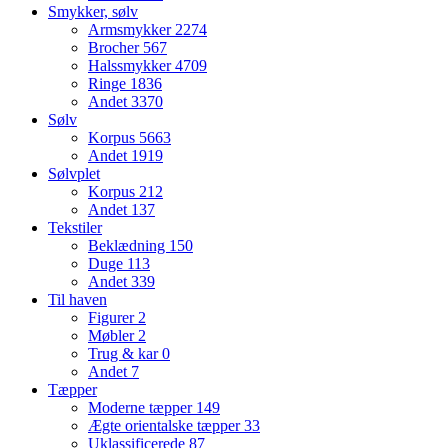
Smykker, sølv
Armsmykker
2274
Brocher
567
Halssmykker
4709
Ringe
1836
Andet
3370
Sølv
Korpus
5663
Andet
1919
Sølvplet
Korpus
212
Andet
137
Tekstiler
Beklædning
150
Duge
113
Andet
339
Til haven
Figurer
2
Møbler
2
Trug & kar
0
Andet
7
Tæpper
Moderne tæpper
149
Ægte orientalske tæpper
33
Uklassificerede
87