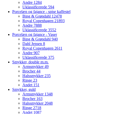
Andre
1284
Uklassificerede
594
Porcelæn og fajance - spise kaffestel
Bing & Grøndahl
12478
Royal Copenhagen
21893
Andre
7888
Uklassificerede
3552
Porcelæn og fajance - Vaser
Bing & Grøndahl
940
Dahl Jensen
8
Royal Copenhagen
2611
Andre
907
Uklassificerede
375
Smykker, double m.m.
Armsmykker
49
Brocher
44
Halssmykker
235
Ringe
23
Andet
151
Smykker, guld
Armsmykker
1348
Brocher
163
Halssmykker
2048
Ringe
2718
Andet
1087