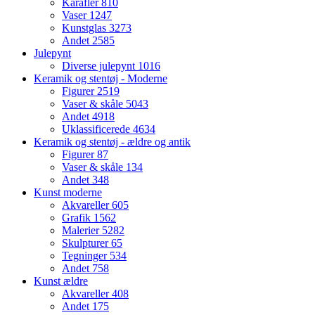
Karafler
810
Vaser
1247
Kunstglas
3273
Andet
2585
Julepynt
Diverse julepynt
1016
Keramik og stentøj - Moderne
Figurer
2519
Vaser & skåle
5043
Andet
4918
Uklassificerede
4634
Keramik og stentøj - ældre og antik
Figurer
87
Vaser & skåle
134
Andet
348
Kunst moderne
Akvareller
605
Grafik
1562
Malerier
5282
Skulpturer
65
Tegninger
534
Andet
758
Kunst ældre
Akvareller
408
Andet
175