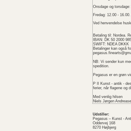
Onsdage og torsdage: 
Fredag: 12.00 - 16.00.
Ved henvendelse husk 
Betaling til: Nordea. 
IBAN: DK 50 2000 98
SWIFT: NDEA DKKK
Betalinger kan også fo
pegasus.finearts@gma
NB: Vi sender kun med
spedition.
Pegasus er en grøn vi
P II Kunst - antik - d
ferier, når flagene og 
Med venlig hilsen
Niels Jørgen Andreas
Udstiller:
Pegasus – Kunst - Ant
Oddervej 168
8270 Højbjerg