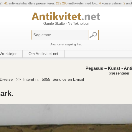
2 |
41
antikvitetshandlere præsenterer:
219.295
antikviteter med foto.
4
konservatorer,
2
anti
Gamle Skatte - Ny Teknologi
Avanceret søgning
her
.
Værktøjer
Om Antikvitet.net
Pegasus – Kunst - Anti
præsenterer
Diverse
>>
Internt nr.: 5055
Send os en E-mail
ark.