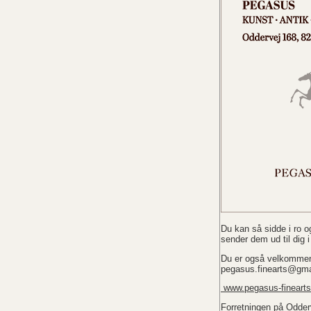
Du kan så sidde i ro 
sender dem ud til dig
Du er også velkommen t
pegasus.finearts@gma
www.pegasus-finearts
Forretningen på Odderv