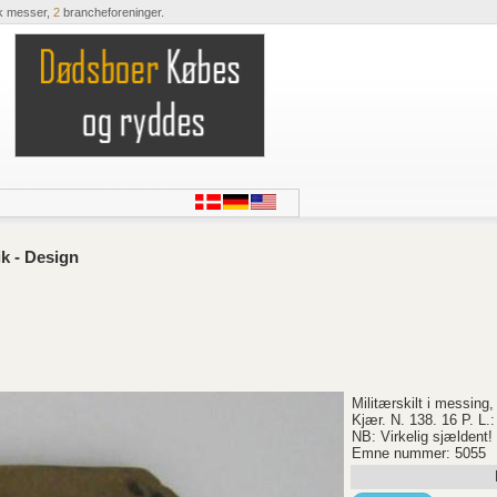
k messer,
2
brancheforeninger.
k - Design
Militærskilt i messin
Kjær. N. 138. 16 P. L.
NB: Virkelig sjældent!
Emne nummer: 5055