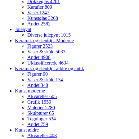
Drikkeglas
4261
Karafler
809
Vaser
1247
Kunstglas
3268
Andet
2582
Julepynt
Diverse julepynt
1015
Keramik og stentøj - Moderne
Figurer
2523
Vaser & skåle
5033
Andet
4908
Uklassificerede
4634
Keramik og stentøj - ældre og antik
Figurer
90
Vaser & skåle
134
Andet
348
Kunst moderne
Akvareller
605
Grafik
1559
Malerier
5280
Skulpturer
65
Tegninger
534
Andet
759
Kunst ældre
Akvareller
408