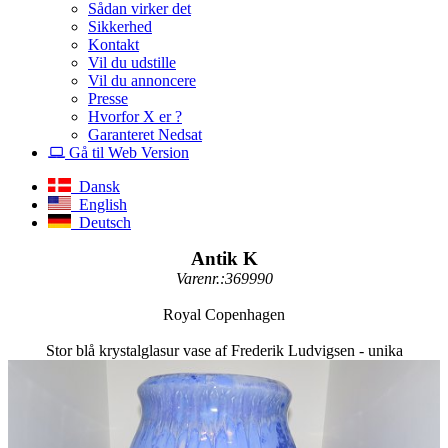
Sådan virker det
Sikkerhed
Kontakt
Vil du udstille
Vil du annoncere
Presse
Hvorfor X er ?
Garanteret Nedsat
Gå til Web Version
Dansk
English
Deutsch
Antik K
Varenr.:369990
Royal Copenhagen
Stor blå krystalglasur vase af Frederik Ludvigsen - unika