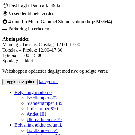
📦 Fast fragt i Danmark: 49 kr.
🌍 Vi sender til hele verden
🚇 4 min. fra Metro Gammel Strand station (linje M3/M4)
🚗 Parkering i nærheden
Åbningstider
Mandag - Tirsdag- Onsdag: 12.00–17.00
Torsdag – Fredag: 12.00–17.30
Lørdag: 11.00–15.00
Søndag: Lukket
Webshoppen opdateres dagligt med nye og solgte varer.
kategorier
Toggle navigation
Belysning moderne
Bordlamper
802
Standerlamper
135
Loftslamper
820
Andet
181
Uklassificerede
79
Belysning ældre og antik
Bordlamper
854