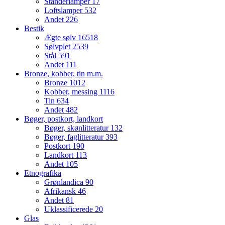
Standerlamper
17
Loftslamper
532
Andet
226
Bestik
Ægte sølv
16518
Sølvplet
2539
Stål
591
Andet
111
Bronze, kobber, tin m.m.
Bronze
1012
Kobber, messing
1116
Tin
634
Andet
482
Bøger, postkort, landkort
Bøger, skønlitteratur
132
Bøger, faglitteratur
393
Postkort
190
Landkort
113
Andet
105
Etnografika
Grønlandica
90
Afrikansk
46
Andet
81
Uklassificerede
20
Glas