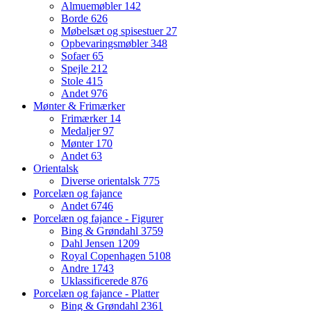
Almuemøbler
142
Borde
626
Møbelsæt og spisestuer
27
Opbevaringsmøbler
348
Sofaer
65
Spejle
212
Stole
415
Andet
976
Mønter & Frimærker
Frimærker
14
Medaljer
97
Mønter
170
Andet
63
Orientalsk
Diverse orientalsk
775
Porcelæn og fajance
Andet
6746
Porcelæn og fajance - Figurer
Bing & Grøndahl
3759
Dahl Jensen
1209
Royal Copenhagen
5108
Andre
1743
Uklassificerede
876
Porcelæn og fajance - Platter
Bing & Grøndahl
2361