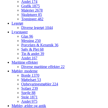
Andet
174
Grafik
1875
Malerier
2678
Skulpturer
85
Tegninger
482
Legetøj
Diverse legetøj
1044
Lysestager
Glas
96
Messing
250
Porcelæn & Keramik
36
Sølv & Plet
68
Tin & andet
39
Andet
167
Maritime effekter
Diverse maritime effekter
22
Møbler, moderne
Borde
1370
Møbelsæt
53
Opbevaringsmøbler
224
Sofaer
239
Spejle
88
Stole
1871
Andet
975
Møbler, ældre og antik