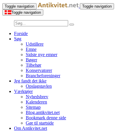
Toggle navigation
Toggle navigation
Toggle navigation
Forside
Søg
Udstillere
Emne
Sidste nye emner
Bøger
Tilbehør
Konservatorer
Brancheforeninger
Jeg fandt det ikke
Opslagstavlen
Værktøjer
Nyhedsbrev
Kalenderen
Sitemap
Blog.antikvitet.net
Bookmark denne side
Gør til startside
Om Antikvitet.net