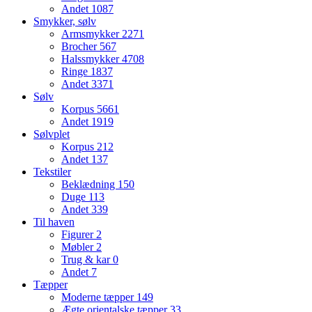
Andet
1087
Smykker, sølv
Armsmykker
2271
Brocher
567
Halssmykker
4708
Ringe
1837
Andet
3371
Sølv
Korpus
5661
Andet
1919
Sølvplet
Korpus
212
Andet
137
Tekstiler
Beklædning
150
Duge
113
Andet
339
Til haven
Figurer
2
Møbler
2
Trug & kar
0
Andet
7
Tæpper
Moderne tæpper
149
Ægte orientalske tæpper
33