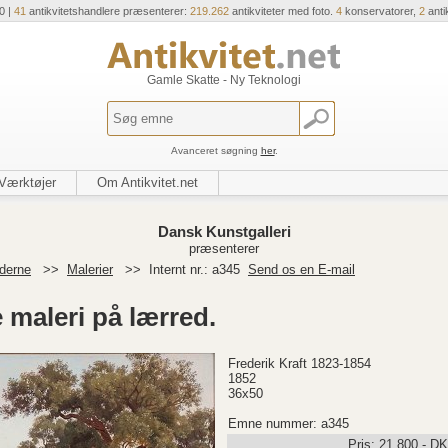
0 |
41
antikvitetshandlere præsenterer:
219.262
antikviteter med foto.
4
konservatorer,
2
anti
Gamle Skatte - Ny Teknologi
Avanceret søgning
her
.
Værktøjer
Om Antikvitet.net
Dansk Kunstgalleri
præsenterer
derne
>>
Malerier
>>
Internt nr.: a345
Send os en E-mail
e maleri på lærred.
Frederik Kraft 1823-1854
1852
36x50
Emne nummer: a345
Pris:
21.800
,-
DK