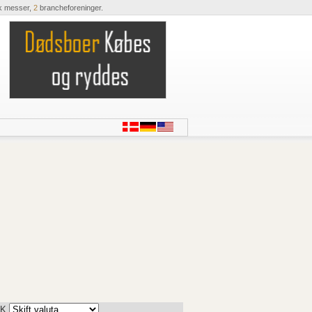
k messer,
2
brancheforeninger.
K