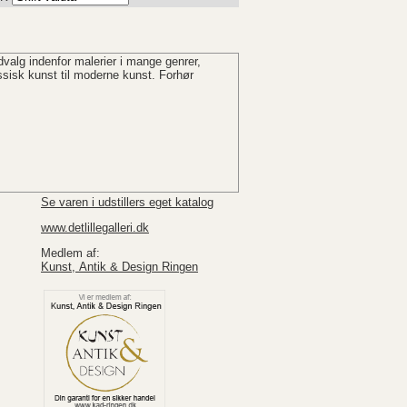
udvalg indenfor malerier i mange genrer,
sisk kunst til moderne kunst. Forhør
Se varen i udstillers eget katalog
www.detlillegalleri.dk
Medlem af:
Kunst, Antik & Design Ringen