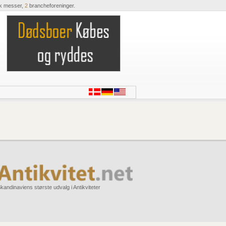
k messer,
2
brancheforeninger.
kandinaviens største udvalg i Antikviteter