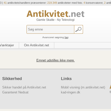
3 |
41
antikvitetshandlere præsenterer:
219.349
antikviteter med foto.
4
konservatorer,
2
anti
Gamle Skatte - Ny Teknologi
Avanceret søgning
her
.
Værktøjer
Om Antikvitet.net
Emnet udstilles ikke mere.
Sikkerhed
Links
Sikker handel på Antikvitet.net
Mobil visning (m.antikvitet.net)
S
Garanteret Nedsat
kad-ringen.dk