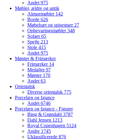
Andet
975
Møbler, ældre og antik
Almuemøbler
142
Borde
626
Møbelsæt og spisestuer
27
Opbevaringsmøbler
348
Sofaer
65
Spejle
213
Stole
415
Andet
975
Mønter & Frimærker
Frimærker
14
Medaljer
97
Mønter
170
Andet
63
Orientalsk
Diverse orientalsk
775
Porcelæn og fajance
Andet
6746
Porcelæn og fajance - Figurer
Bing & Grøndahl
3787
Dahl Jensen
1213
Royal Copenhagen
5124
Andre
1745
Uklassificerede
876