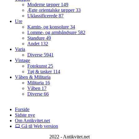
Moderne tæpper
149
Ægte orientalske tæpper
33
Uklassificerede
87
Ure
Kamin- og konsolure
34
Lomme- og armbåndsure
582
Standure
49
Andet
132
Varia
Diverse
5941
Vintage
Fotokunst
25
Tøj & tasker
114
Våben & Militaria
Militaria
16
Våben
17
Diverse
66
Forside
Sidste nye
Om Antikvitet.net
Gå til Web version
2022 - Antikvitet.net