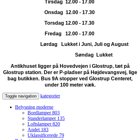
Tirsdag 12.00 - 17.00
Onsdag 12.00 - 17.30
Torsdag 12.00 - 17.30
Fredag 12.00 - 17.00
Lørdag Lukket i Juni, Juli og August
Søndag Lukket
Antikhuset ligger på Hovedvejen i Glostrup, tæt på
Glostrup station. Der er P-pladser på Højdevangsvej, lige
bag butikken. Bus 9A stopper ved Glostrup Centeret,
under 100 meter væk.
kategorier
Toggle navigation
Belysning moderne
Bordlamper
803
Standerlamper
135
Loftslamper
820
Andet
183
Uklassificerede
79