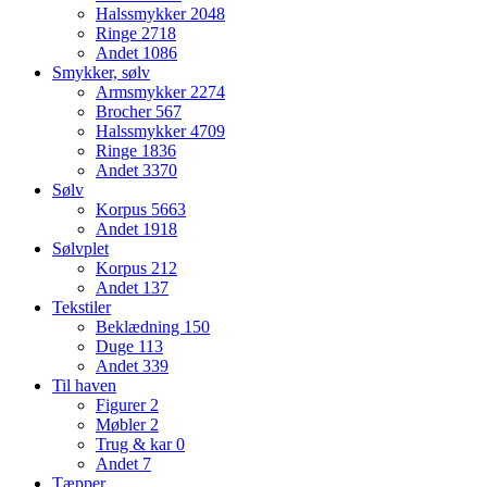
Halssmykker
2048
Ringe
2718
Andet
1086
Smykker, sølv
Armsmykker
2274
Brocher
567
Halssmykker
4709
Ringe
1836
Andet
3370
Sølv
Korpus
5663
Andet
1918
Sølvplet
Korpus
212
Andet
137
Tekstiler
Beklædning
150
Duge
113
Andet
339
Til haven
Figurer
2
Møbler
2
Trug & kar
0
Andet
7
Tæpper