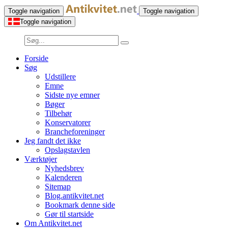
Toggle navigation
Toggle navigation
Toggle navigation
Forside
Søg
Udstillere
Emne
Sidste nye emner
Bøger
Tilbehør
Konservatorer
Brancheforeninger
Jeg fandt det ikke
Opslagstavlen
Værktøjer
Nyhedsbrev
Kalenderen
Sitemap
Blog.antikvitet.net
Bookmark denne side
Gør til startside
Om Antikvitet.net