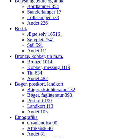
Belysning ældre og antik
Bordlamper
854
Standerlamper
17
Loftslamper
533
Andet
226
Bestik
Ægte sølv
16516
Sølvplet
2541
Stål
591
Andet
111
Bronze, kobber, tin m.m.
Bronze
1014
Kobber, messing
1119
Tin
634
Andet
482
Bøger, postkort, landkort
Bøger, skønlitteratur
132
Bøger, faglitteratur
393
Postkort
190
Landkort
113
Andet
105
Etnografika
Grønlandica
90
Afrikansk
46
Andet
81