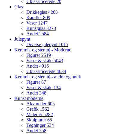
Uklassificerede
20
Glas
Drikkeglas
4263
Karafler
809
Vaser
1247
Kunstglas
3273
Andet
2584
Julepynt
Diverse julepynt
1015
Keramik og stentøj - Moderne
Figurer
2519
Vaser & skåle
5043
Andet
4916
Uklassificerede
4634
Keramik og stentøj - ældre og antik
Figurer
87
Vaser & skåle
134
Andet
348
Kunst moderne
Akvareller
605
Grafik
1562
Malerier
5282
Skulpturer
65
Tegninger
534
Andet
758