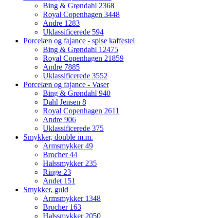
Bing & Grøndahl
2368
Royal Copenhagen
3448
Andre
1283
Uklassificerede
594
Porcelæn og fajance - spise kaffestel
Bing & Grøndahl
12475
Royal Copenhagen
21859
Andre
7885
Uklassificerede
3552
Porcelæn og fajance - Vaser
Bing & Grøndahl
940
Dahl Jensen
8
Royal Copenhagen
2611
Andre
906
Uklassificerede
375
Smykker, double m.m.
Armsmykker
49
Brocher
44
Halssmykker
235
Ringe
23
Andet
151
Smykker, guld
Armsmykker
1348
Brocher
163
Halssmykker
2050