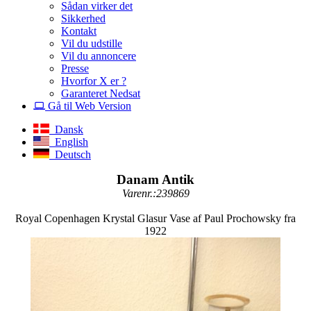
Sådan virker det
Sikkerhed
Kontakt
Vil du udstille
Vil du annoncere
Presse
Hvorfor X er ?
Garanteret Nedsat
Gå til Web Version
Dansk
English
Deutsch
Danam Antik
Varenr.:239869
Royal Copenhagen Krystal Glasur Vase af Paul Prochowsky fra
1922