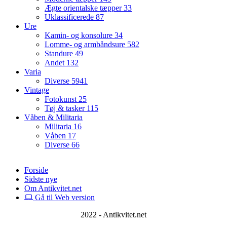
Ægte orientalske tæpper
33
Uklassificerede
87
Ure
Kamin- og konsolure
34
Lomme- og armbåndsure
582
Standure
49
Andet
132
Varia
Diverse
5941
Vintage
Fotokunst
25
Tøj & tasker
115
Våben & Militaria
Militaria
16
Våben
17
Diverse
66
Forside
Sidste nye
Om Antikvitet.net
Gå til Web version
2022 - Antikvitet.net