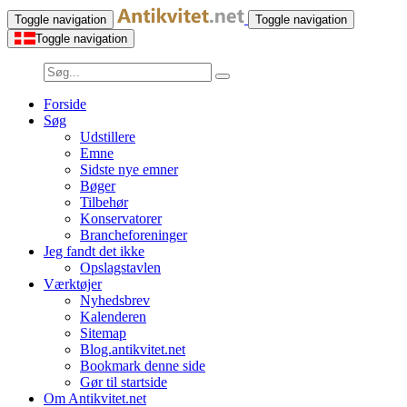
Toggle navigation
Toggle navigation
Toggle navigation
Forside
Søg
Udstillere
Emne
Sidste nye emner
Bøger
Tilbehør
Konservatorer
Brancheforeninger
Jeg fandt det ikke
Opslagstavlen
Værktøjer
Nyhedsbrev
Kalenderen
Sitemap
Blog.antikvitet.net
Bookmark denne side
Gør til startside
Om Antikvitet.net