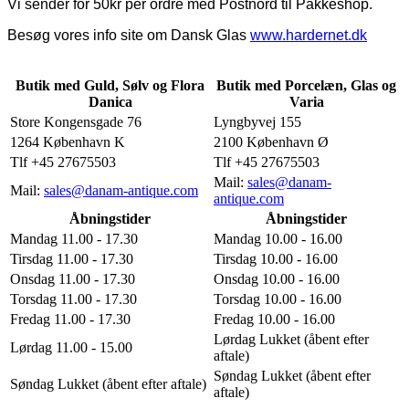
Vi sender for 50kr per ordre med Postnord til Pakkeshop.
Besøg vores info site om Dansk Glas
www.hardernet.dk
Butik med Guld, Sølv og Flora
Butik med Porcelæn, Glas og
Danica
Varia
Store Kongensgade 76
Lyngbyvej 155
1264 København K
2100 København Ø
Tlf +45 27675503
Tlf +45 27675503
Mail:
sales@danam-
Mail:
sales@danam-antique.com
antique.com
Åbningstider
Åbningstider
Mandag 11.00 - 17.30
Mandag 10.00 - 16.00
Tirsdag 11.00 - 17.30
Tirsdag 10.00 - 16.00
Onsdag 11.00 - 17.30
Onsdag 10.00 - 16.00
Torsdag 11.00 - 17.30
Torsdag 10.00 - 16.00
Fredag 11.00 - 17.30
Fredag 10.00 - 16.00
Lørdag Lukket (åbent efter
Lørdag 11.00 - 15.00
aftale)
Søndag Lukket (åbent efter
Søndag Lukket (åbent efter aftale)
aftale)