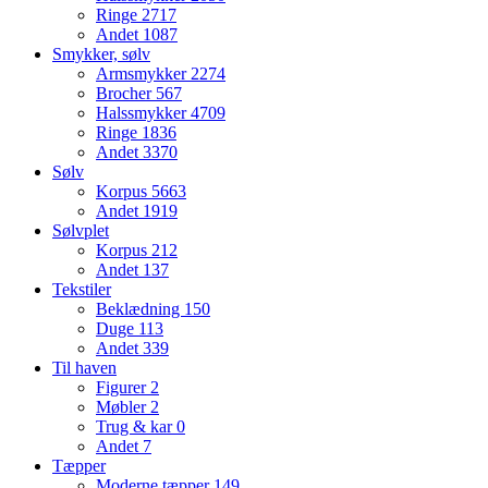
Ringe
2717
Andet
1087
Smykker, sølv
Armsmykker
2274
Brocher
567
Halssmykker
4709
Ringe
1836
Andet
3370
Sølv
Korpus
5663
Andet
1919
Sølvplet
Korpus
212
Andet
137
Tekstiler
Beklædning
150
Duge
113
Andet
339
Til haven
Figurer
2
Møbler
2
Trug & kar
0
Andet
7
Tæpper
Moderne tæpper
149