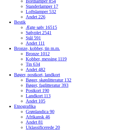
Bordlamper
854
Standerlamper
17
Loftslamper
532
Andet
226
Bestik
Ægte sølv
16515
Sølvplet
2541
Stål
591
Andet
111
Bronze, kobber, tin m.m.
Bronze
1012
Kobber, messing
1119
Tin
634
Andet
482
Bøger, postkort, landkort
Bøger, skønlitteratur
132
Bøger, faglitteratur
393
Postkort
190
Landkort
113
Andet
105
Etnografika
Grønlandica
90
Afrikansk
46
Andet
81
Uklassificerede
20