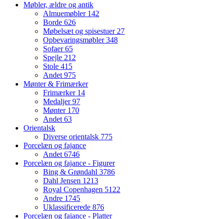
Møbler, ældre og antik
Almuemøbler
142
Borde
626
Møbelsæt og spisestuer
27
Opbevaringsmøbler
348
Sofaer
65
Spejle
212
Stole
415
Andet
975
Mønter & Frimærker
Frimærker
14
Medaljer
97
Mønter
170
Andet
63
Orientalsk
Diverse orientalsk
775
Porcelæn og fajance
Andet
6746
Porcelæn og fajance - Figurer
Bing & Grøndahl
3786
Dahl Jensen
1213
Royal Copenhagen
5122
Andre
1745
Uklassificerede
876
Porcelæn og fajance - Platter