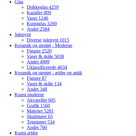
Glas
Drikkeglas
4259
Karafler
809
Vaser
1246
Kunstglas
3269
Andet
2584
Julepynt
Diverse julepynt
1015
Keramik og stentøj - Moderne
Figurer
2520
Vaser & skåle
5038
Andet
4909
Uklassificerede
4634
Keramik og stentøj - ældre og antik
Figurer
87
Vaser & skåle
134
Andet
348
Kunst moderne
Akvareller
605
Grafik
1560
Malerier
5281
Skulpturer
65
Tegninger
534
Andet
760
Kunst ældre