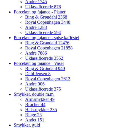
Andre
1745
Uklassificerede
876
Porcelæn og fajance - Platter
Bing & Grøndahl
2368
Royal Copenhagen
3448
Andre
1283
Uklassificerede
594
Porcelæn og fajance - spise kaffestel
Bing & Grøndahl
12476
Royal Copenhagen
21858
Andre
7886
Uklassificerede
3552
Porcelæn og fajance - Vaser
Bing & Grøndahl
940
Dahl Jensen
8
Royal Copenhagen
2612
Andre
906
Uklassificerede
375
Smykker, double m.m.
Armsmykker
49
Brocher
44
Halssmykker
235
Ringe
23
Andet
151
Smykker, guld