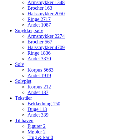
Armsmykker
1348
Brocher
163
Halssmykker
2050
Ringe
2717
Andet
1087
Smykker, sølv
Armsmykker
2274
Brocher
567
Halssmykker
4709
Ringe
1836
Andet
3370
Sølv
Korpus
5663
Andet
1919
Sølvplet
Korpus
212
Andet
137
Tekstiler
Beklædning
150
Duge
113
Andet
339
Til haven
Figurer
2
Møbler
2
Trug & kar
0