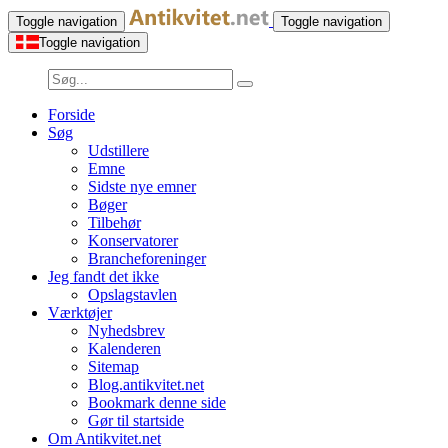
Toggle navigation
Toggle navigation
Toggle navigation
Forside
Søg
Udstillere
Emne
Sidste nye emner
Bøger
Tilbehør
Konservatorer
Brancheforeninger
Jeg fandt det ikke
Opslagstavlen
Værktøjer
Nyhedsbrev
Kalenderen
Sitemap
Blog.antikvitet.net
Bookmark denne side
Gør til startside
Om Antikvitet.net