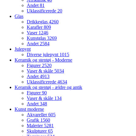
Andet
81
Uklassificerede
20
Glas
Drikkeglas
4260
Karafler
809
Vaser
1246
Kunstglas
3269
Andet
2584
Julepynt
Diverse julepynt
1015
Keramik og stentøj - Moderne
Figurer
2520
Vaser & skåle
5034
Andet
4913
Uklassificerede
4634
Keramik og stentøj - ældre og antik
Figurer
90
Vaser & skåle
134
Andet
348
Kunst moderne
Akvareller
605
Grafik
1560
Malerier
5281
Skulpturer
65