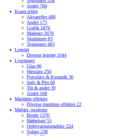
Tegninger
534
Andet
760
Kunst ældre
Akvareller
408
Andet
175
Grafik
1876
Malerier
2678
Skulpturer
85
Tegninger
483
Legetøj
Diverse legetøj
1044
Lysestager
Glas
96
Messing
250
Porcelæn & Keramik
36
Sølv & Plet
68
Tin & andet
39
Andet
168
Maritime effekter
Diverse maritime effekter
22
Møbler, moderne
Borde
1370
Møbelsæt
53
Opbevaringsmøbler
224
Sofaer
238