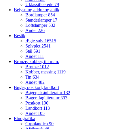
Uklassificerede
79
Belysning ældre og antik
Bordlamper
854
Standerlamper
17
Loftslamper
532
Andet
226
Bestik
Ægte sølv
16515
Sølvplet
2541
Stål
591
Andet
111
Bronze, kobber, tin m.m.
Bronze
1012
Kobber, messing
1119
Tin
634
Andet
482
Bøger, postkort, landkort
Bøger, skønlitteratur
132
Bøger, faglitteratur
393
Postkort
190
Landkort
113
Andet
105
Etnografika
Grønlandica
90
Afrikansk
46