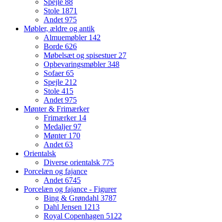
Spejle
88
Stole
1871
Andet
975
Møbler, ældre og antik
Almuemøbler
142
Borde
626
Møbelsæt og spisestuer
27
Opbevaringsmøbler
348
Sofaer
65
Spejle
212
Stole
415
Andet
975
Mønter & Frimærker
Frimærker
14
Medaljer
97
Mønter
170
Andet
63
Orientalsk
Diverse orientalsk
775
Porcelæn og fajance
Andet
6745
Porcelæn og fajance - Figurer
Bing & Grøndahl
3787
Dahl Jensen
1213
Royal Copenhagen
5122