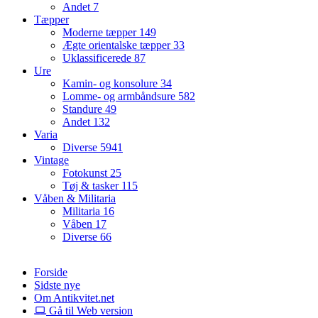
Andet
7
Tæpper
Moderne tæpper
149
Ægte orientalske tæpper
33
Uklassificerede
87
Ure
Kamin- og konsolure
34
Lomme- og armbåndsure
582
Standure
49
Andet
132
Varia
Diverse
5941
Vintage
Fotokunst
25
Tøj & tasker
115
Våben & Militaria
Militaria
16
Våben
17
Diverse
66
Forside
Sidste nye
Om Antikvitet.net
Gå til Web version