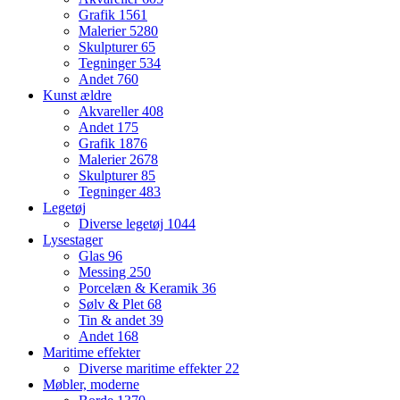
Grafik
1561
Malerier
5280
Skulpturer
65
Tegninger
534
Andet
760
Kunst ældre
Akvareller
408
Andet
175
Grafik
1876
Malerier
2678
Skulpturer
85
Tegninger
483
Legetøj
Diverse legetøj
1044
Lysestager
Glas
96
Messing
250
Porcelæn & Keramik
36
Sølv & Plet
68
Tin & andet
39
Andet
168
Maritime effekter
Diverse maritime effekter
22
Møbler, moderne