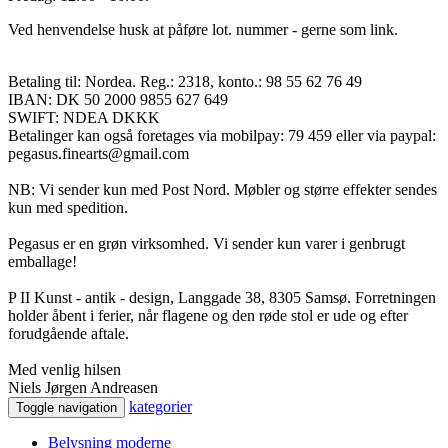
Ved henvendelse husk at påføre lot. nummer - gerne som link.
Betaling til: Nordea. Reg.: 2318, konto.: 98 55 62 76 49
IBAN: DK 50 2000 9855 627 649
SWIFT: NDEA DKKK
Betalinger kan også foretages via mobilpay: 79 459 eller via paypal:
pegasus.finearts@gmail.com
NB: Vi sender kun med Post Nord. Møbler og større effekter sendes
kun med spedition.
Pegasus er en grøn virksomhed. Vi sender kun varer i genbrugt
emballage!
P II Kunst - antik - design, Langgade 38, 8305 Samsø. Forretningen
holder åbent i ferier, når flagene og den røde stol er ude og efter
forudgående aftale.
Med venlig hilsen
Niels Jørgen Andreasen
kategorier
Toggle navigation
Belysning moderne