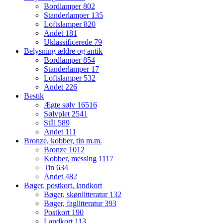
Bordlamper
802
Standerlamper
135
Loftslamper
820
Andet
181
Uklassificerede
79
Belysning ældre og antik
Bordlamper
854
Standerlamper
17
Loftslamper
532
Andet
226
Bestik
Ægte sølv
16516
Sølvplet
2541
Stål
589
Andet
111
Bronze, kobber, tin m.m.
Bronze
1012
Kobber, messing
1117
Tin
634
Andet
482
Bøger, postkort, landkort
Bøger, skønlitteratur
132
Bøger, faglitteratur
393
Postkort
190
Landkort
113