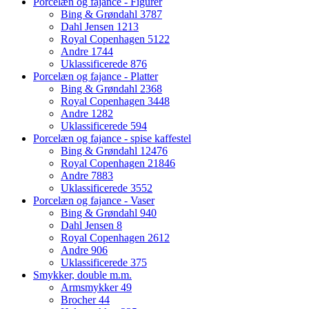
Porcelæn og fajance - Figurer
Bing & Grøndahl
3787
Dahl Jensen
1213
Royal Copenhagen
5122
Andre
1744
Uklassificerede
876
Porcelæn og fajance - Platter
Bing & Grøndahl
2368
Royal Copenhagen
3448
Andre
1282
Uklassificerede
594
Porcelæn og fajance - spise kaffestel
Bing & Grøndahl
12476
Royal Copenhagen
21846
Andre
7883
Uklassificerede
3552
Porcelæn og fajance - Vaser
Bing & Grøndahl
940
Dahl Jensen
8
Royal Copenhagen
2612
Andre
906
Uklassificerede
375
Smykker, double m.m.
Armsmykker
49
Brocher
44