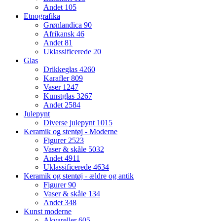
Andet
105
Etnografika
Grønlandica
90
Afrikansk
46
Andet
81
Uklassificerede
20
Glas
Drikkeglas
4260
Karafler
809
Vaser
1247
Kunstglas
3267
Andet
2584
Julepynt
Diverse julepynt
1015
Keramik og stentøj - Moderne
Figurer
2523
Vaser & skåle
5032
Andet
4911
Uklassificerede
4634
Keramik og stentøj - ældre og antik
Figurer
90
Vaser & skåle
134
Andet
348
Kunst moderne
Akvareller
605