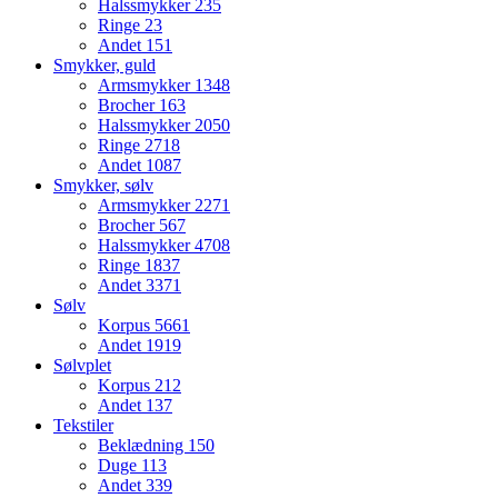
Halssmykker
235
Ringe
23
Andet
151
Smykker, guld
Armsmykker
1348
Brocher
163
Halssmykker
2050
Ringe
2718
Andet
1087
Smykker, sølv
Armsmykker
2271
Brocher
567
Halssmykker
4708
Ringe
1837
Andet
3371
Sølv
Korpus
5661
Andet
1919
Sølvplet
Korpus
212
Andet
137
Tekstiler
Beklædning
150
Duge
113
Andet
339