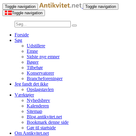
Toggle navigation
Toggle navigation
Toggle navigation
Forside
Søg
Udstillere
Emne
Sidste nye emner
Bøger
Tilbehør
Konservatorer
Brancheforeninger
Jeg fandt det ikke
Opslagstavlen
Værktøjer
Nyhedsbrev
Kalenderen
Sitemap
Blog.antikvitet.net
Bookmark denne side
Gør til startside
Om Antikvitet.net