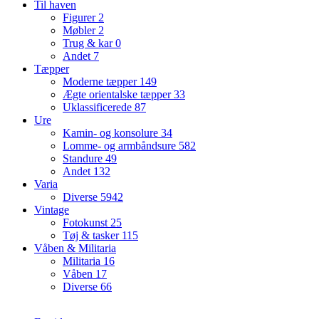
Til haven
Figurer
2
Møbler
2
Trug & kar
0
Andet
7
Tæpper
Moderne tæpper
149
Ægte orientalske tæpper
33
Uklassificerede
87
Ure
Kamin- og konsolure
34
Lomme- og armbåndsure
582
Standure
49
Andet
132
Varia
Diverse
5942
Vintage
Fotokunst
25
Tøj & tasker
115
Våben & Militaria
Militaria
16
Våben
17
Diverse
66