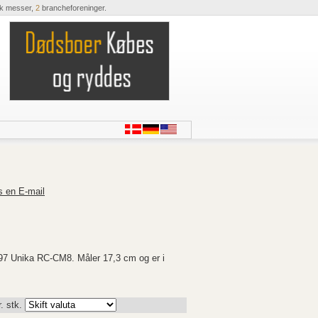
ik messer,
2
brancheforeninger.
s en E-mail
97 Unika RC-CM8. Måler 17,3 cm og er i
. stk.