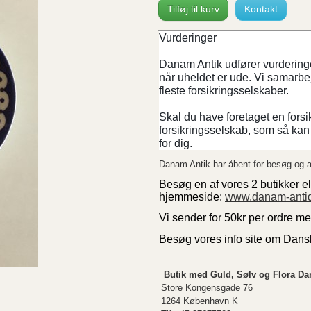
Tilføj til kurv
Kontakt
Vurderinger
Danam Antik udfører vurderinger
når uheldet er ude. Vi samarb
fleste forsikringsselskaber.
Skal du have foretaget en forsi
forsikringsselskab, som så kan 
for dig.
Danam Antik har åbent for besøg og a
Besøg en af vores 2 butikker el
hjemmeside:
www.danam-anti
Vi sender for 50kr per ordre m
Besøg vores info site om Dan
Butik med Guld, Sølv og Flora Da
Store Kongensgade 76
1264 København K