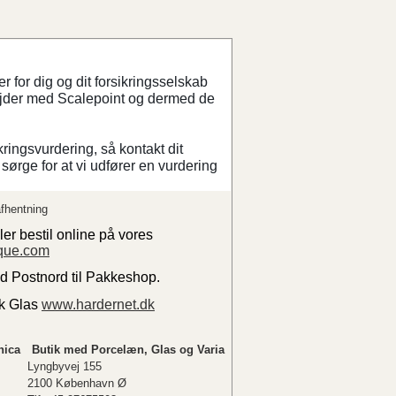
 for dig og dit forsikringsselskab
ejder med Scalepoint og dermed de
kringsvurdering, så kontakt dit
sørge for at vi udfører en vurdering
fhentning
ler bestil online på vores
que.com
ed Postnord til Pakkeshop.
sk Glas
www.hardernet.dk
nica
Butik med Porcelæn, Glas og Varia
Lyngbyvej 155
2100 København Ø