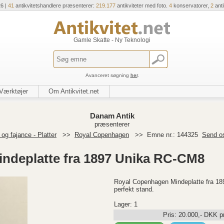
26 |
41
antikvitetshandlere præsenterer:
219.177
antikviteter med foto.
4
konservatorer,
2
ant
Gamle Skatte - Ny Teknologi
Avanceret søgning
her
.
Værktøjer
Om Antikvitet.net
Danam Antik
præsenterer
og fajance - Platter
>>
Royal Copenhagen
>>
Emne nr.: 144325
Send o
ndeplatte fra 1897 Unika RC-CM8
Royal Copenhagen Mindeplatte fra 18
perfekt stand.
Lager: 1
Pris:
20.000
,-
DKK
pr