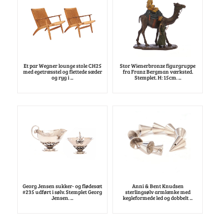
Et par Wegner lounge stole CH25
Stor Wienerbronze figurgruppe
med egetræsstel og flettede sæder
fra Franz Bergman værksted.
og ryg i ...
Stemplet. H: 15cm. ...
Georg Jensen sukker- og flødesæt
Anni & Bent Knudsen
#235 udført i sølv. Stemplet Georg
sterlingsølv armlænke med
Jensen. ...
kegleformede led og dobbelt ...