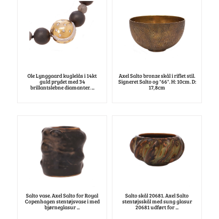
Ole Lynggaard kuglelås i 14kt
Axel Salto bronze skål i riflet stil.
guld prydet med 34
Signeret Salto og "66". H: 10cm. D:
brillantslebne diamanter. ...
17,8cm
Salto vase. Axel Salto for Royal
Salto skål 20681. Axel Salto
Copenhagen stentøjsvase i med
stentøjsskål med sung glasur
bjørneglasur ...
20681 udført for ...