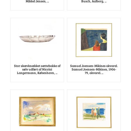
Mikkel Jensen, ...
Busch, Aalborg, ...
Stor skævknækket sættebakke af
Samuel Joensen-Mikines akvarel.
sølv udført af Nicolai
Samuel Joensen-Mikines, 1906-
Langermann, København, ...
79, akvarel. ...