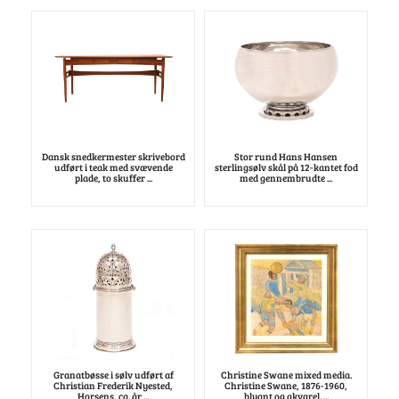
Dansk snedkermester skrivebord
Stor rund Hans Hansen
udført i teak med svævende
sterlingsølv skål på 12-kantet fod
plade, to skuffer ...
med gennembrudte ...
Granatbøsse i sølv udført af
Christine Swane mixed media.
Christian Frederik Nyested,
Christine Swane, 1876-1960,
Horsens, ca. år ...
blyant og akvarel. ...