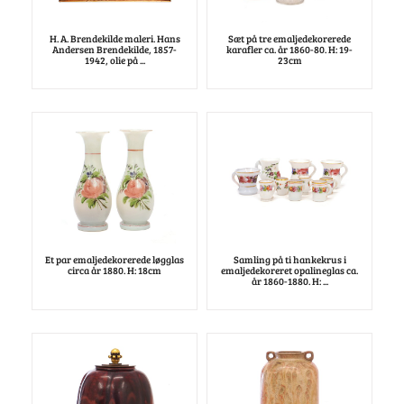
H. A. Brendekilde maleri. Hans
Sæt på tre emaljedekorerede
Andersen Brendekilde, 1857-
karafler ca. år 1860-80. H: 19-
1942, olie på ...
23cm
Et par emaljedekorerede løgglas
Samling på ti hankekrus i
circa år 1880. H: 18cm
emaljedekoreret opalineglas ca.
år 1860-1880. H: ...