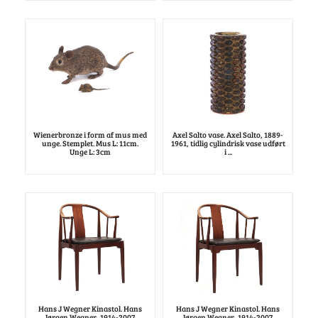
Wienerbronze i form af mus med
Axel Salto vase. Axel Salto, 1889-
unge. Stemplet. Mus L: 11cm.
1961, tidlig cylindrisk vase udført
Unge L: 3cm
i ...
Hans J Wegner Kinastol. Hans
Hans J Wegner Kinastol. Hans
Jørgen Wegner, 1914-2007,
Jørgen Wegner, 1914-2007,