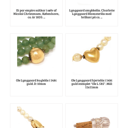
Et par empire saltkar i sølv af
Lynggaard smykkelås. Charlotte
Nicolai Christensen, København,
Lynggaard Blomsterlås med
ca. år 1820. ...
brillant på ca. ...
Ole Lynggaard kuglelås i 14kt
Ole Lynggaard hjertelås i 14kt
guld. D: 10mm
guld stemplet "Ole L 585". Mål:
11x11mm