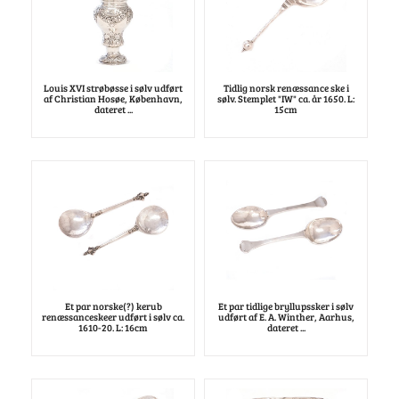
Louis XVI strøbøsse i sølv udført
Tidlig norsk renæssance ske i
af Christian Hosøe, København,
sølv. Stemplet "IW" ca. år 1650. L:
dateret ...
15cm
Et par norske(?) kerub
Et par tidlige bryllupssker i sølv
renæssanceskeer udført i sølv ca.
udført af E. A. Winther, Aarhus,
1610-20. L: 16cm
dateret ...