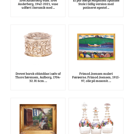
Tove Anderberg vase. Tove
Et par Børge Mogensen Spanske
Anderberg, 1942-2021, vase
Stole i tidlig version med
udført i keramik med ...
patineret egestel ...
Drevet barok oblatdåse i sølv af
Frimod Joensen maleri
Thore Sørensen, Aalborg, 1704-
Færøerne. Frimod Joensen, 1915-
32. H: 6cm. ...
97, olie på masonit. ...