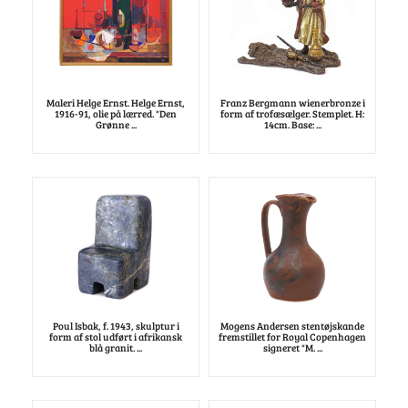
Maleri Helge Ernst. Helge Ernst,
Franz Bergmann wienerbronze i
1916-91, olie på lærred. "Den
form af trofæsælger. Stemplet. H:
Grønne ...
14cm. Base: ...
Poul Isbak, f. 1943, skulptur i
Mogens Andersen stentøjskande
form af stol udført i afrikansk
fremstillet for Royal Copenhagen
blå granit. ...
signeret "M. ...