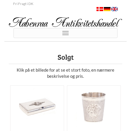
Fri Fragt i DK
Toggle
navigation
Solgt
Klik på et billede for at se et stort foto, en nærmere
beskrivelse og pris.