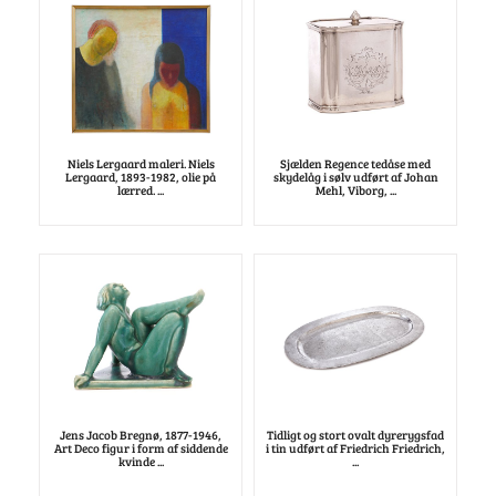
Niels Lergaard maleri. Niels
Sjælden Regence tedåse med
Lergaard, 1893-1982, olie på
skydelåg i sølv udført af Johan
lærred. ...
Mehl, Viborg, ...
Jens Jacob Bregnø, 1877-1946,
Tidligt og stort ovalt dyrerygsfad
Art Deco figur i form af siddende
i tin udført af Friedrich Friedrich,
kvinde ...
...