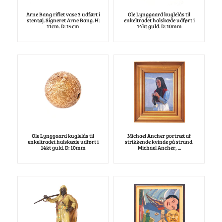
Arne Bang riflet vase 3 udført i
Ole Lynggaard kuglelås til
stentøj. Signeret Arne Bang. H:
enkeltradet halskæde udført i
11cm. D: 14cm
14kt guld. D: 10mm
Ole Lynggaard kuglelås til
Michael Ancher portræt af
enkeltradet halskæde udført i
strikkende kvinde på strand.
14kt guld. D: 10mm
Michael Ancher, ...