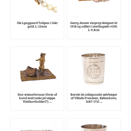
Ole Lynggaard Tulipan i 14kt
Georg Jensen vinprop designet år
guld. L: 12mm
1918 og udført i sterlingsølv #100.
L: 9,8cm
Stor wienerbronze i form af
Barokt let nålepunslet sølvbæger
hund med taske på tæppe.
af Villads Frandsen, København,
Visitkortholder(?). ...
1687-1715. ...