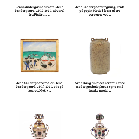
Jens Søndergaard akvarel. Jens
Jens Søndergaard tegning, kridt
Søndergaard, 1895-1957, akvarel
på papir. Motiv i form af tre
fra Fjaltring ...
personer ved ...
Jens Søndergaard maleri. Jens
Arne Bang firesidet keramik vase
Søndergaard, 1895-1957, olie på
med æggeskalsglasur og to små
lærred. Motiv ...
hanke model ...