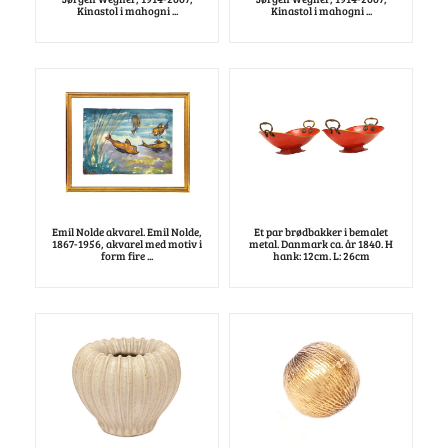
Kinastol i mahogni ...
Kinastol i mahogni ...
Emil Nolde akvarel. Emil Nolde,
Et par brødbakker i bemalet
1867-1956, akvarel med motiv i
metal. Danmark ca. år 1840. H
form fire ...
hank: 12cm. L: 26cm