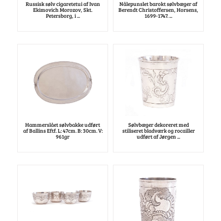
Russisk sølv cigaretetui af Ivan
Nålepunslet barokt sølvbæger af
Ekimovich Morozov, Skt.
Berendt Christoffersen, Horsens,
Petersborg, i ...
1699-1747. ...
Hammerslået sølvbakke udført
Sølvbæger dekoreret med
af Ballins Eftf. L: 47cm. B: 30cm. V:
stiliseret bladværk og rocailler
961gr
udført af Jørgen ...