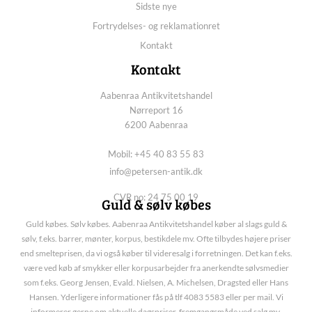
Sidste nye
Fortrydelses- og reklamationret
Kontakt
Kontakt
Aabenraa Antikvitetshandel
Nørreport 16
6200 Aabenraa
Mobil: +45 40 83 55 83
info@petersen-antik.dk
CVR no: 24 75 00 19
Guld & sølv købes
Guld købes. Sølv købes. Aabenraa Antikvitetshandel køber al slags guld &
sølv, f.eks. barrer, mønter, korpus, bestikdele mv. Ofte tilbydes højere priser
end smelteprisen, da vi også køber til videresalg i forretningen. Det kan f.eks.
være ved køb af smykker eller korpusarbejder fra anerkendte sølvsmedier
som f.eks. Georg Jensen, Evald. Nielsen, A. Michelsen, Dragsted eller Hans
Hansen. Yderligere informationer fås på tlf 4083 5583 eller per mail. Vi
informerer gerne om aktuelle dagspriser, fremgangsmåde ved salg mv.