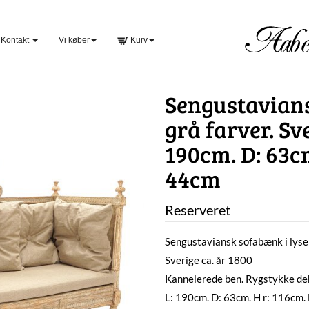
Kontakt
Vi køber
Kurv
Sengustavians
grå farver. Sve
190cm. D: 63cm
44cm
Reserveret
Sengustaviansk sofabænk i lyse
Sverige ca. år 1800
Kannelerede ben. Rygstykke dek
L: 190cm. D: 63cm. H r: 116cm.