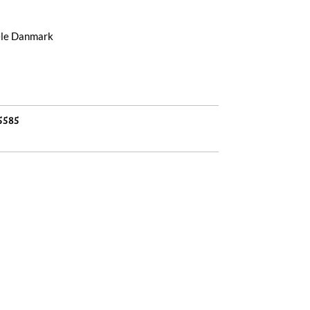
hele Danmark
5585