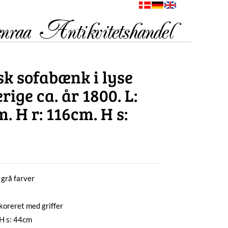
k sofabænk i lyse
rige ca. år 1800. L:
. H r: 116cm. H s:
 grå farver
oreret med griffer
 H s: 44cm