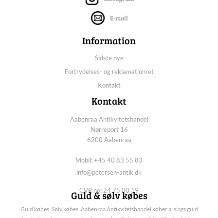
E-mail
Information
Sidste nye
Fortrydelses- og reklamationret
Kontakt
Kontakt
Aabenraa Antikvitetshandel
Nørreport 16
6200 Aabenraa
Mobil: +45 40 83 55 83
info@petersen-antik.dk
CVR no: 24 75 00 19
Guld & sølv købes
Guld købes. Sølv købes. Aabenraa Antikvitetshandel køber al slags guld