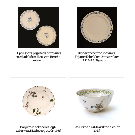
Et par store prydfade af fajance
Blådekoreret fad i fajance.
med adelsfamilien von Berchs
Fajancefabrikken Antvorskov
våben. ...
1812-15. Signeret. ...
Polykromdekoreret, dyb,
Stor rund skål. Rörstrand ca. år
tallerken. Marieberg ca. år 1765
1765