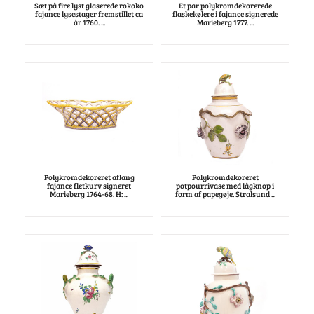
Sæt på fire lyst glaserede rokoko
Et par polykromdekorerede
fajance lysestager fremstillet ca
flaskekølere i fajance signerede
år 1760. ...
Marieberg 1777. ...
Polykromdekoreret aflang
Polykromdekoreret
fajance fletkurv signeret
potpourrivase med lågknop i
Marieberg 1764-68. H: ...
form af papegøje. Stralsund ...