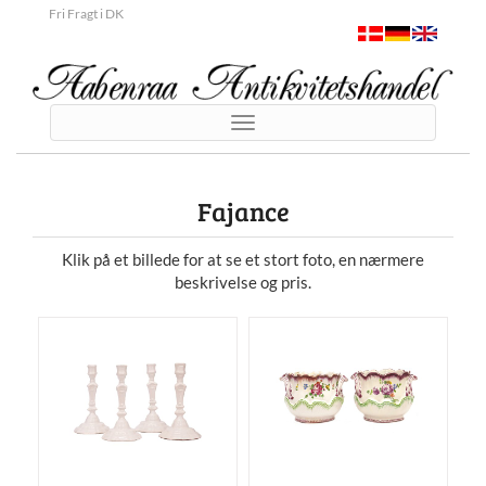
Fri Fragt i DK
Toggle
navigation
Fajance
Klik på et billede for at se et stort foto, en nærmere
beskrivelse og pris.