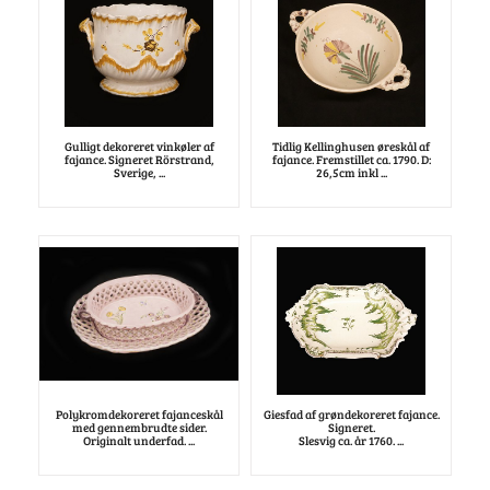
Gulligt dekoreret vinkøler af
Tidlig Kellinghusen øreskål af
fajance. Signeret Rörstrand,
fajance. Fremstillet ca. 1790. D:
Sverige, ...
26,5cm inkl ...
Polykromdekoreret fajanceskål
Giesfad af grøndekoreret fajance.
med gennembrudte sider.
Signeret.
Originalt underfad. ...
Slesvig ca. år 1760. ...