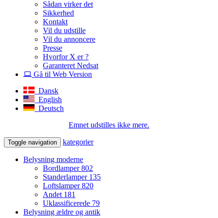
Sådan virker det
Sikkerhed
Kontakt
Vil du udstille
Vil du annoncere
Presse
Hvorfor X er ?
Garanteret Nedsat
Gå til Web Version
Dansk
English
Deutsch
Emnet udstilles ikke mere.
kategorier
Toggle navigation
Belysning moderne
Bordlamper
802
Standerlamper
135
Loftslamper
820
Andet
181
Uklassificerede
79
Belysning ældre og antik