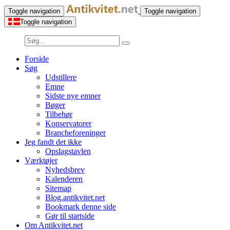
Toggle navigation
Toggle navigation
Toggle navigation
Forside
Søg
Udstillere
Emne
Sidste nye emner
Bøger
Tilbehør
Konservatorer
Brancheforeninger
Jeg fandt det ikke
Opslagstavlen
Værktøjer
Nyhedsbrev
Kalenderen
Sitemap
Blog.antikvitet.net
Bookmark denne side
Gør til startside
Om Antikvitet.net