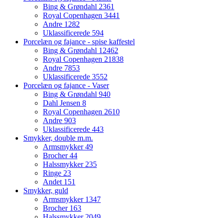
Bing & Grøndahl
2361
Royal Copenhagen
3441
Andre
1282
Uklassificerede
594
Porcelæn og fajance - spise kaffestel
Bing & Grøndahl
12462
Royal Copenhagen
21838
Andre
7853
Uklassificerede
3552
Porcelæn og fajance - Vaser
Bing & Grøndahl
940
Dahl Jensen
8
Royal Copenhagen
2610
Andre
903
Uklassificerede
443
Smykker, double m.m.
Armsmykker
49
Brocher
44
Halssmykker
235
Ringe
23
Andet
151
Smykker, guld
Armsmykker
1347
Brocher
163
Halssmykker
2049