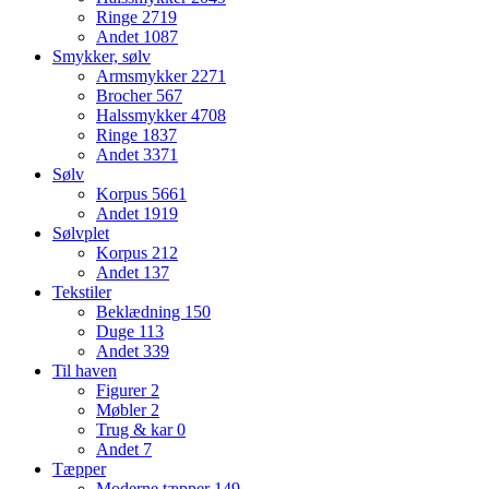
Ringe
2719
Andet
1087
Smykker, sølv
Armsmykker
2271
Brocher
567
Halssmykker
4708
Ringe
1837
Andet
3371
Sølv
Korpus
5661
Andet
1919
Sølvplet
Korpus
212
Andet
137
Tekstiler
Beklædning
150
Duge
113
Andet
339
Til haven
Figurer
2
Møbler
2
Trug & kar
0
Andet
7
Tæpper
Moderne tæpper
149