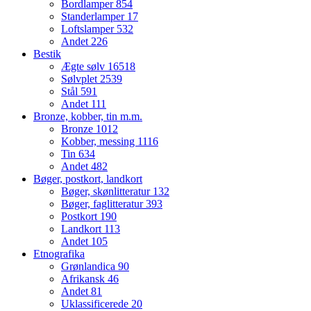
Bordlamper
854
Standerlamper
17
Loftslamper
532
Andet
226
Bestik
Ægte sølv
16518
Sølvplet
2539
Stål
591
Andet
111
Bronze, kobber, tin m.m.
Bronze
1012
Kobber, messing
1116
Tin
634
Andet
482
Bøger, postkort, landkort
Bøger, skønlitteratur
132
Bøger, faglitteratur
393
Postkort
190
Landkort
113
Andet
105
Etnografika
Grønlandica
90
Afrikansk
46
Andet
81
Uklassificerede
20