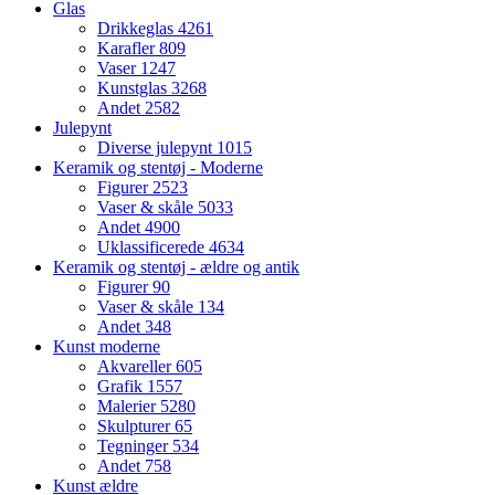
Glas
Drikkeglas
4261
Karafler
809
Vaser
1247
Kunstglas
3268
Andet
2582
Julepynt
Diverse julepynt
1015
Keramik og stentøj - Moderne
Figurer
2523
Vaser & skåle
5033
Andet
4900
Uklassificerede
4634
Keramik og stentøj - ældre og antik
Figurer
90
Vaser & skåle
134
Andet
348
Kunst moderne
Akvareller
605
Grafik
1557
Malerier
5280
Skulpturer
65
Tegninger
534
Andet
758
Kunst ældre