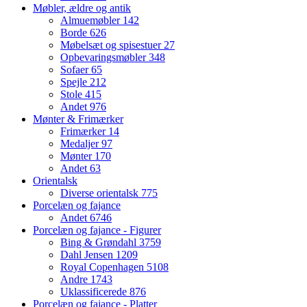
Møbler, ældre og antik
Almuemøbler
142
Borde
626
Møbelsæt og spisestuer
27
Opbevaringsmøbler
348
Sofaer
65
Spejle
212
Stole
415
Andet
976
Mønter & Frimærker
Frimærker
14
Medaljer
97
Mønter
170
Andet
63
Orientalsk
Diverse orientalsk
775
Porcelæn og fajance
Andet
6746
Porcelæn og fajance - Figurer
Bing & Grøndahl
3759
Dahl Jensen
1209
Royal Copenhagen
5108
Andre
1743
Uklassificerede
876
Porcelæn og fajance - Platter