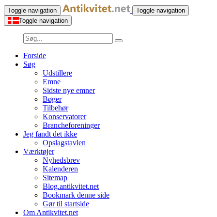
Toggle navigation
Toggle navigation
Toggle navigation
Forside
Søg
Udstillere
Emne
Sidste nye emner
Bøger
Tilbehør
Konservatorer
Brancheforeninger
Jeg fandt det ikke
Opslagstavlen
Værktøjer
Nyhedsbrev
Kalenderen
Sitemap
Blog.antikvitet.net
Bookmark denne side
Gør til startside
Om Antikvitet.net