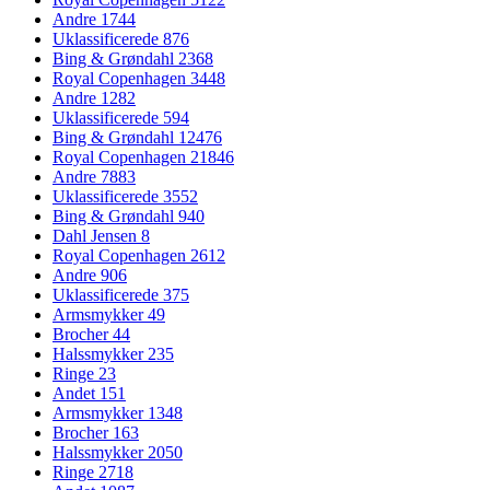
Andre
1744
Uklassificerede
876
Bing & Grøndahl
2368
Royal Copenhagen
3448
Andre
1282
Uklassificerede
594
Bing & Grøndahl
12476
Royal Copenhagen
21846
Andre
7883
Uklassificerede
3552
Bing & Grøndahl
940
Dahl Jensen
8
Royal Copenhagen
2612
Andre
906
Uklassificerede
375
Armsmykker
49
Brocher
44
Halssmykker
235
Ringe
23
Andet
151
Armsmykker
1348
Brocher
163
Halssmykker
2050
Ringe
2718