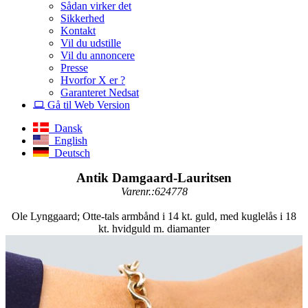
Sådan virker det
Sikkerhed
Kontakt
Vil du udstille
Vil du annoncere
Presse
Hvorfor X er ?
Garanteret Nedsat
Gå til Web Version
Dansk
English
Deutsch
Antik Damgaard-Lauritsen
Varenr.:624778
Ole Lynggaard; Otte-tals armbånd i 14 kt. guld, med kuglelås i 18
kt. hvidguld m. diamanter