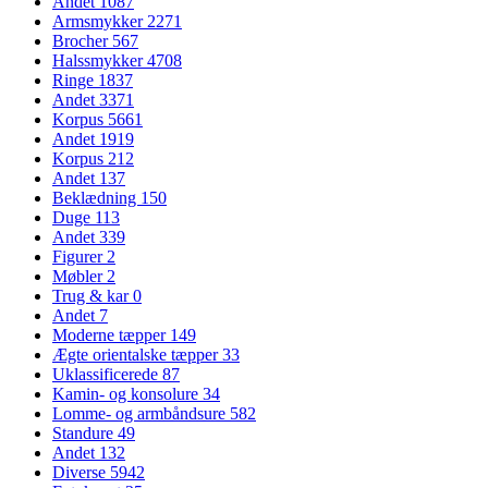
Andet
1087
Armsmykker
2271
Brocher
567
Halssmykker
4708
Ringe
1837
Andet
3371
Korpus
5661
Andet
1919
Korpus
212
Andet
137
Beklædning
150
Duge
113
Andet
339
Figurer
2
Møbler
2
Trug & kar
0
Andet
7
Moderne tæpper
149
Ægte orientalske tæpper
33
Uklassificerede
87
Kamin- og konsolure
34
Lomme- og armbåndsure
582
Standure
49
Andet
132
Diverse
5942