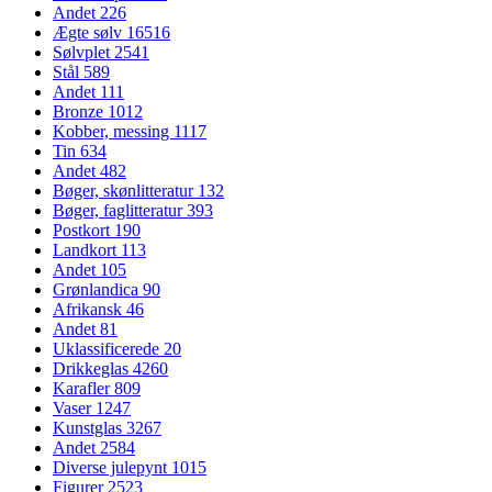
Andet
226
Ægte sølv
16516
Sølvplet
2541
Stål
589
Andet
111
Bronze
1012
Kobber, messing
1117
Tin
634
Andet
482
Bøger, skønlitteratur
132
Bøger, faglitteratur
393
Postkort
190
Landkort
113
Andet
105
Grønlandica
90
Afrikansk
46
Andet
81
Uklassificerede
20
Drikkeglas
4260
Karafler
809
Vaser
1247
Kunstglas
3267
Andet
2584
Diverse julepynt
1015
Figurer
2523