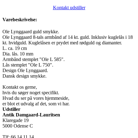
Kontakt udstiller
Varebeskrivelse:
Ole Lynggaard guld smykke.
Ole Lynggaard 8-tals armbånd af 14 kt. guld. Inklusiv kuglelås i 18
kt. hvidguld. Kuglelåsen er prydet med rødguld og diamanter.
L. ca. 19 cm
Dia. lås. 10 mm
Armbånd stemplet "Ole L 585".
Lås stemplet "Ole L 750".
Design Ole Lynggaard.
Dansk design smykke.
Kontakt os gerne,
hvis du søger noget specifikt.
Hvad du ser på vores hjemmeside,
er blot et udvalg af det, som vi har.
Udstiller
Antik Damgaard-Lauritsen
Klaregade 19
5000 Odense C
Tlf: 66 14 11 14