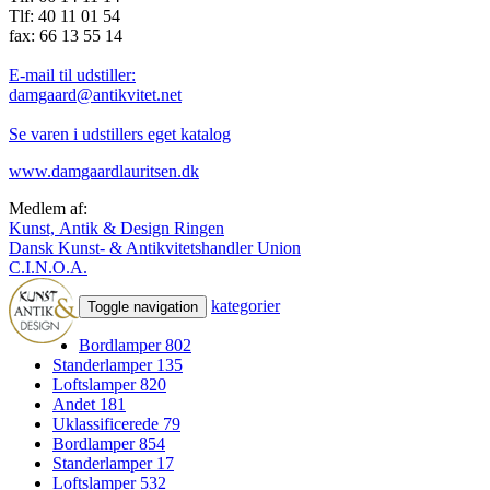
Tlf: 40 11 01 54
fax: 66 13 55 14
E-mail til udstiller:
damgaard@antikvitet.net
Se varen i udstillers eget katalog
www.damgaardlauritsen.dk
Medlem af:
Kunst, Antik & Design Ringen
Dansk Kunst- & Antikvitetshandler Union
C.I.N.O.A.
kategorier
Toggle navigation
Bordlamper
802
Standerlamper
135
Loftslamper
820
Andet
181
Uklassificerede
79
Bordlamper
854
Standerlamper
17
Loftslamper
532