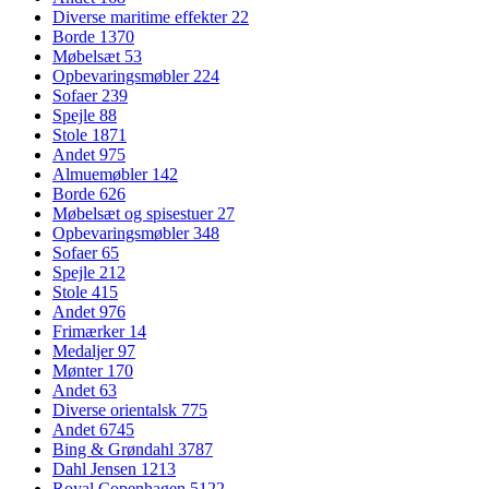
Diverse maritime effekter
22
Borde
1370
Møbelsæt
53
Opbevaringsmøbler
224
Sofaer
239
Spejle
88
Stole
1871
Andet
975
Almuemøbler
142
Borde
626
Møbelsæt og spisestuer
27
Opbevaringsmøbler
348
Sofaer
65
Spejle
212
Stole
415
Andet
976
Frimærker
14
Medaljer
97
Mønter
170
Andet
63
Diverse orientalsk
775
Andet
6745
Bing & Grøndahl
3787
Dahl Jensen
1213
Royal Copenhagen
5122