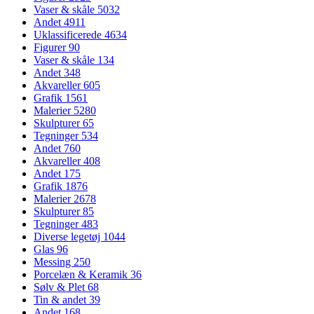
Vaser & skåle
5032
Andet
4911
Uklassificerede
4634
Figurer
90
Vaser & skåle
134
Andet
348
Akvareller
605
Grafik
1561
Malerier
5280
Skulpturer
65
Tegninger
534
Andet
760
Akvareller
408
Andet
175
Grafik
1876
Malerier
2678
Skulpturer
85
Tegninger
483
Diverse legetøj
1044
Glas
96
Messing
250
Porcelæn & Keramik
36
Sølv & Plet
68
Tin & andet
39
Andet
168