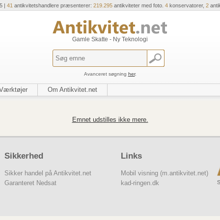
5 |
41
antikvitetshandlere præsenterer:
219.295
antikviteter med foto.
4
konservatorer,
2
anti
Gamle Skatte - Ny Teknologi
Avanceret søgning
her
.
Værktøjer
Om Antikvitet.net
Emnet udstilles ikke mere.
Sikkerhed
Links
Sikker handel på Antikvitet.net
Mobil visning (m.antikvitet.net)
S
Garanteret Nedsat
kad-ringen.dk