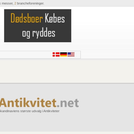
k messer,
2
brancheforeninger.
kandinaviens største udvalg i Antikviteter