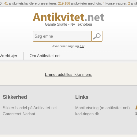
0 |
41
antikvitetshandlere præsenterer:
219.186
antikviteter med foto.
4
konservatorer,
2
anti
Gamle Skatte - Ny Teknologi
Avanceret søgning
her
.
Værktøjer
Om Antikvitet.net
Emnet udstilles ikke mere.
Sikkerhed
Links
Sikker handel på Antikvitet.net
Mobil visning (m.antikvitet.net)
S
Garanteret Nedsat
kad-ringen.dk