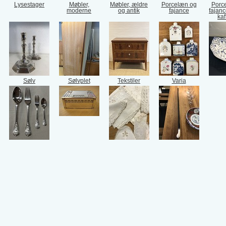
Lysestager
Møbler,
Møbler, ældre
Porcelæn og
Porc
moderne
og antik
fajance
fajanc
kaf
Sølv
Sølvplet
Tekstiler
Varia