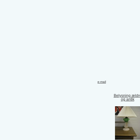
e-mail
Belysning ældr
og antik