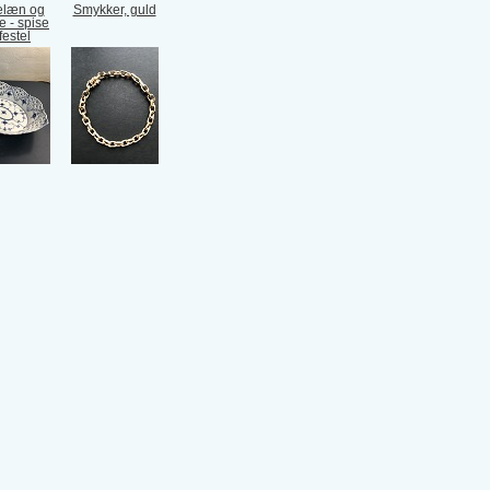
elæn og
Smykker, guld
e - spise
festel