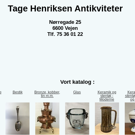
Tage Henriksen Antikviteter
Nørregade 25
6600 Vejen
Tlf. 75 36 01 22
Vort katalog :
e
Bestik
Bronze, kobber,
Glas
Keramik og
Kera
tin m.m.
stentøj -
stentø
Moderne
og