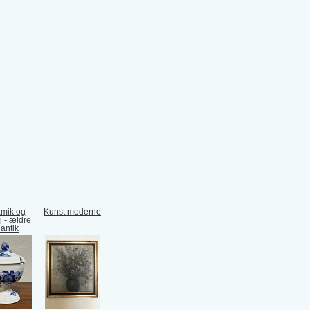
mik og
Kunst moderne
j - ældre
 antik