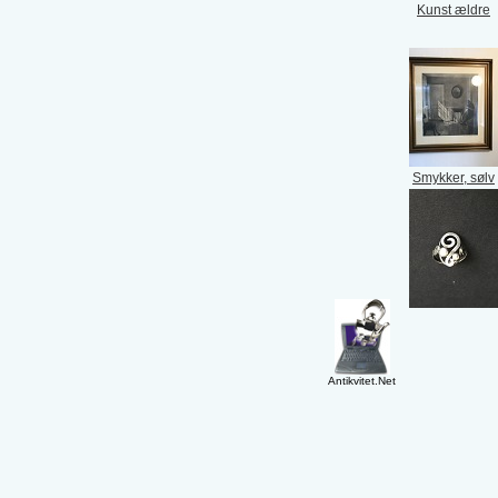
Kunst ældre
Smykker, sølv
Antikvitet.Net