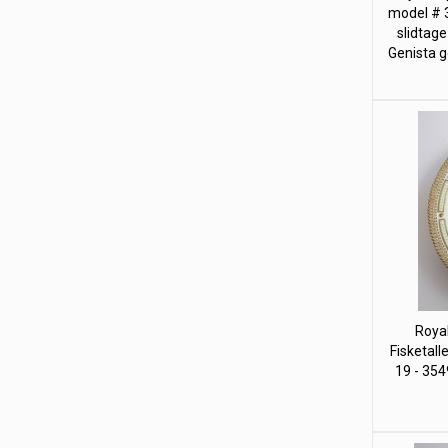
model # 3
slidtage
Genista g
Roya
Fisketall
19 - 354