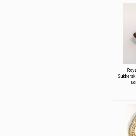
Roya
Sukkerskå
so