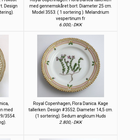
t. Design
med gennemskåret bort. Diameter 25 cm.
ering).
Model 3553. ( 1 sortering ). Melandrium
vespertinum fr
6.000,- DKK
nica,
Royal Copenhagen, Flora Danica. Kage
ken med
tallerken. Design #3552. Diameter 14,5 cm.
29/3554.
(1 sortering). Sedum anglicum Huds
ng).
2.800,- DKK