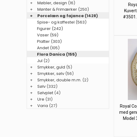
+
Møbler, design
(16)
Roya
+
Mønter & Frimærker
(250)
Kuvert
+
Porcelæn og fajance
(1428)
#3501. 
Spise- og kaffestel (563)
Figurer (242)
Vaser (59)
Platter (303)
Andet (105)
Flora Danica (155)
Jul (2)
+
Smykker, guld
(5)
+
Smykker, sølv
(56)
+
Smykker, double m.m.
(2)
+
Sølv
(332)
+
Sølvplet
(4)
+
Ure
(31)
+
Varia
(27)
Royal Co
med genn
Model 3