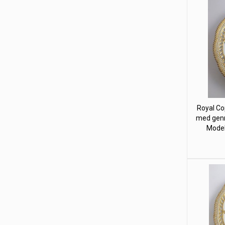
Royal Co
med genn
Model