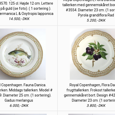
570. 125 cl. Højde 12 cm. Lettere
tallerken med gennemskåret bor
 på guld (se foto). ( 1 sortering ).
#3554. Diameter 23 cm. (1 sort
ermanica L & Oxytropis lapponica
Pyrola grandiflora Rad
14.500,- DKK
5.200,- DKK
l Copenhagen. Fauna Danica.
Royal Copenhagen, Flora Da
erken. Middags tallerken. Model #
frugttallerken. Frokost taller
9. Diameter 25 cm. (1 sortering).
gennemskåret bort. Design #4
Gadus merlangus
Diameter 23 cm. (1 sorteri
6.000,- DKK
3.800,- DKK