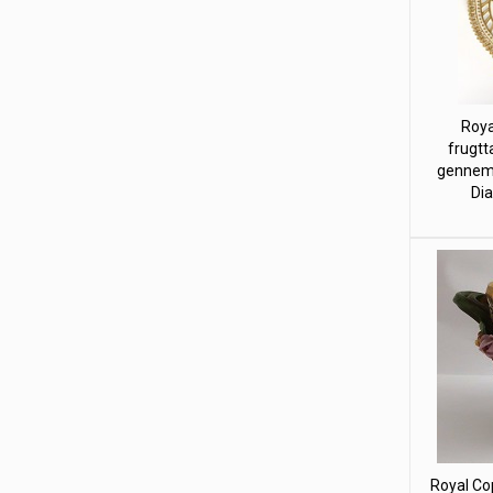
Roya
frugtt
gennems
Dia
Royal Co