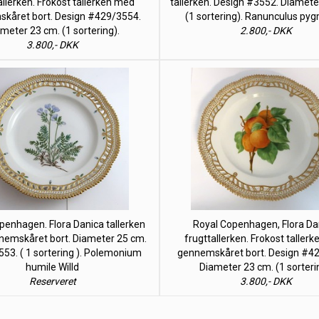
allerken. Frokost tallerken med
tallerken. Design #3552. Diamete
kåret bort. Design #429/3554.
(1 sortering). Ranunculus py
meter 23 cm. (1 sortering).
2.800,- DKK
3.800,- DKK
penhagen. Flora Danica tallerken
Royal Copenhagen, Flora Da
emskåret bort. Diameter 25 cm.
frugttallerken. Frokost taller
53. ( 1 sortering ). Polemonium
gennemskåret bort. Design #4
humile Willd
Diameter 23 cm. (1 sorteri
Reserveret
3.800,- DKK