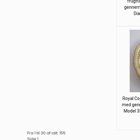
frugtt
gennems
Dia
Royal Co
med genn
Model 35
Fra 1 til 30 af ialt: 155
Side 1