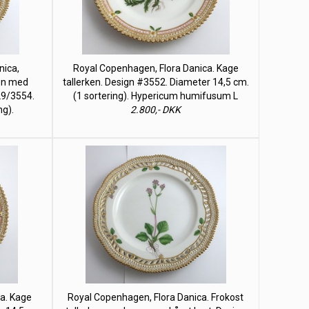
nica,
Royal Copenhagen, Flora Danica. Kage
ken med
tallerken. Design #3552. Diameter 14,5 cm.
29/3554.
(1 sortering). Hypericum humifusum L
ng).
2.800,- DKK
a. Kage
Royal Copenhagen, Flora Danica. Frokost