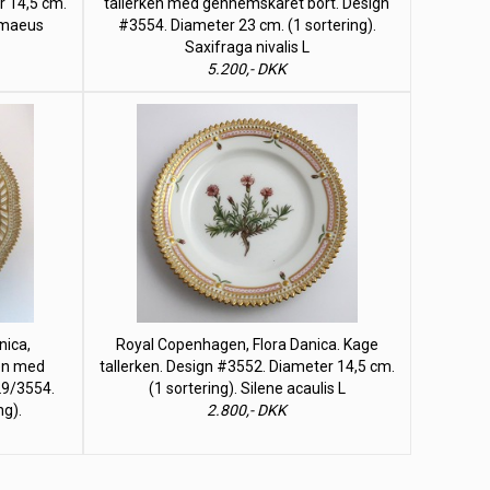
r 14,5 cm.
tallerken med gennemskåret bort. Design
gmaeus
#3554. Diameter 23 cm. (1 sortering).
Saxifraga nivalis L
5.200,- DKK
nica,
Royal Copenhagen, Flora Danica. Kage
ken med
tallerken. Design #3552. Diameter 14,5 cm.
29/3554.
(1 sortering). Silene acaulis L
ng).
2.800,- DKK