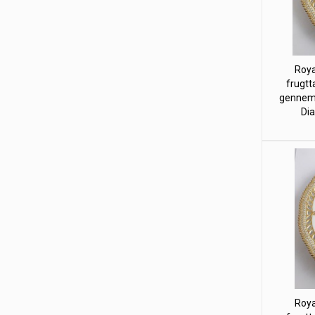
Roya
frugtt
gennems
Dia
Roya