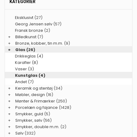
KATEGORIER
Eksklusivt
(27)
Georg Jensen sølv
(57)
Fransk bronze
(2)
+
Billedkunst
(7)
+
Bronze, kobber, tin m.m.
(9)
+
Glas
(26)
Drikkeglas (4)
Karafler (8)
Vaser (3)
Kunstglas (4)
Andet (7)
+
Keramik og stentøj
(34)
+
Møbler, design
(16)
+
Mønter & Frimærker
(250)
+
Porcelæn og fajance
(1428)
+
Smykker, guld
(5)
+
Smykker, sølv
(56)
+
Smykker, double m.m.
(2)
+
Sølv
(332)